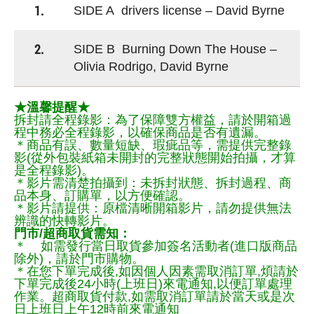
1.
SIDE A ⁠drivers license – David Byrne
2.
SIDE B ⁠Burning Down The House –
Olivia Rodrigo, David Byrne
★溫馨提醒★
拆封請全程錄影：為了保障雙方權益，請於開箱過
程中務必全程錄影，以確保商品是否有遺漏。
＊商品有誤、數量短缺、瑕疵品等，需提供完整錄
影(從外包裝紙箱未開封的完整狀態開始拍攝，才算
是全程錄影)。
＊影片需清楚拍攝到：未拆封狀態、拆封過程、商
品本身、訂購單，以方便確認。
＊影片請提供：原檔清晰開箱影片，請勿提供無法
辨識的快轉影片。
門市/超商取貨需知：
＊ 如需發行當日取貨參加簽名活動者(進口版商品
除外)，請於門市購物。
＊在您下單完成後,如因個人因素需取消訂單,煩請於
下單完成後24小時(上班日)來電通知,以便訂單處理
作業。超商取貨付款,如需取消訂單請於當天或是次
日上班日上午12時前來電通知