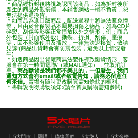
＊商品經拆封後將視為認同該商品，如為拆封後所
產生的商品外觀損傷，本銷售網站一概不負責，恕
無法提供退換貨。
＊如商品為進口版商品，配送過程中將無法避免撞
擊，且由於音像製品本屬易損傷之物品，如為CD片
碎裂、刮傷等影響正常播放以外之情形，例：商品
外包裝（封面或外殼）撕裂、折損、刮傷、壓痕
等，因不影響使用及播放，一律無法退換貨，敬請
見諒!(商品出貨時會有防震包裝，避免以上情況發
生)
＊如遇商品因出貨廠商無法製作導致斷貨情形，客
服會在第一時間電聯/（或MAIL通知），並取消訂
單。
商品斷貨是我們都不樂見的，一但發生，我們
通知方式會有email/或者致電告知，請務必留意任
何來信。
賣場有隨時更改購買需知條款的權利。
＊專輯說明得購物須知:(請至首頁購物需知參閱)
5大門市
團購
聯絡我們
5大徵人
5大金榜