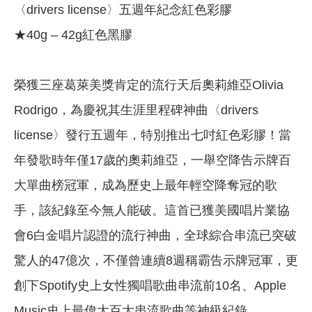
〈drivers license〉五週年紀念紅色彩膠
★40g – 42g紅色黑膠
榮獲三座葛萊美獎肯定的流行天后奧莉維亞Olivia
Rodrigo，為慶祝其生涯里程碑神曲〈drivers
license〉發行五週年，特別推出七吋紅色彩膠！當
年發歌時年僅17歲的奧莉維亞，一舉空降告示牌百
大單曲榜冠軍，成為歷史上最年輕空降奪冠的歌
手，該紀錄至今無人能破。這首已獲美國唱片業協
會6白金唱片認證的流行神曲，全球綜合串流已突破
驚人的47億次，不僅曾連續8週稱霸告示牌冠軍，更
創下Spotify史上女性獨唱歌曲串流前10名、Apple
Music史上最偉大百大串流歌曲等神級紀錄。