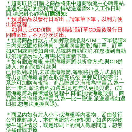
＊超商取貨:訂購之商品將集中超商物流中心轉運站,
送達您指定的便利商店,轉站送達需3-5天工作日時
間,請您耐心靜待
訂購須知:
＊預購商品以發行日寄出，請單筆下單，以利方便
出貨流程，
如與其它CD併購，將與該張訂單CD最後發行日
同時寄出，不另分次送出。
＊預購商品付款方式如郵政劃撥與ATM：下單後請3
日內完成匯款與傳真，逾期將自動取消訂單。訂單
如ATM或劃撥如逾時,系統將自動取消,在您收到自動
取消時請勿匯入,有需求請重新下單.
＊如有贈送海報,未購海報筒將以折疊方式,與CD併
裝入, 超商取貨付款與
已付款純取貨,未加購海報筒,海報將折疊方式,隨貨
寄出加購海報者將在取貨完成後,另郵局掛號寄出，
系統可加購海報筒。商品贈送之海報為非賣品,為一
比一贈送,派送過程如遇凹損,恕無法更換與退。(加
購海報筒為保障運送過程中.降低損壞海報毀損，商
品贈送之海報為非賣品,為一比一贈送,派送過程如遇
凹損,恕無法更換與退)。
＊商品內如有封入小卡或海報等內容物，皆由發行
公司原封裝入，本銷售網站不便拆閱，如遇內容物
發生短缺情形，或是印刷上的個人觀感問題，恕無
法補償與更換。