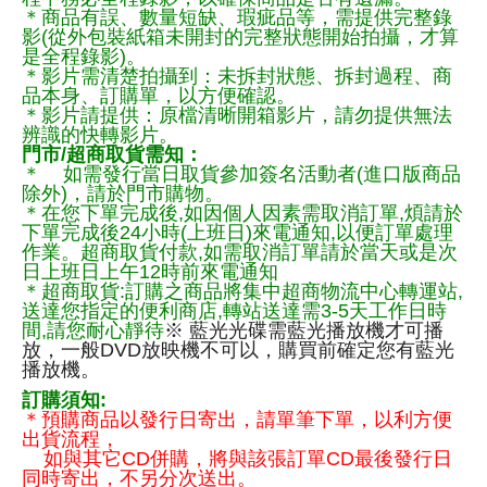
＊商品有誤、數量短缺、瑕疵品等，需提供完整錄
影(從外包裝紙箱未開封的完整狀態開始拍攝，才算
是全程錄影)。
＊影片需清楚拍攝到：未拆封狀態、拆封過程、商
品本身、訂購單，以方便確認。
＊影片請提供：原檔清晰開箱影片，請勿提供無法
辨識的快轉影片。
門市/超商取貨需知：
＊ 如需發行當日取貨參加簽名活動者(進口版商品
除外)，請於門市購物。
＊在您下單完成後,如因個人因素需取消訂單,煩請於
下單完成後24小時(上班日)來電通知,以便訂單處理
作業。超商取貨付款,如需取消訂單請於當天或是次
日上班日上午12時前來電通知
＊超商取貨:訂購之商品將集中超商物流中心轉運站,
送達您指定的便利商店,轉站送達需3-5天工作日時
間,請您耐心靜待
※ 藍光光碟需藍光播放機才可播
放，一般DVD放映機不可以，購買前確定您有藍光
播放機。
訂購須知:
＊預購商品以發行日寄出，請單筆下單，以利方便
出貨流程，
如與其它CD併購，將與該張訂單CD最後發行日
同時寄出，不另分次送出。