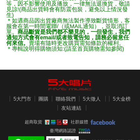
等，因不影響使用及播放，一律無法退換貨，敬請
見諒!(商品出貨時會有防震包裝，避免以上情況發
生)
＊如遇商品因出貨廠商無法製作導致斷貨情形，客
服會在第一時間電聯/（或MAIL通知），並取消訂
單。
商品斷貨是我們都不樂見的，一但發生，我們
通知方式會有email/或者致電告知，請務必留意任
何來信。
賣場有隨時更改購買需知條款的權利。
＊專輯說明得購物須知:(請至首頁購物需知參閱)
5大門市
團購
聯絡我們
5大徵人
5大金榜
友站連結
超商取貨
社群媒體
臺灣網路認證