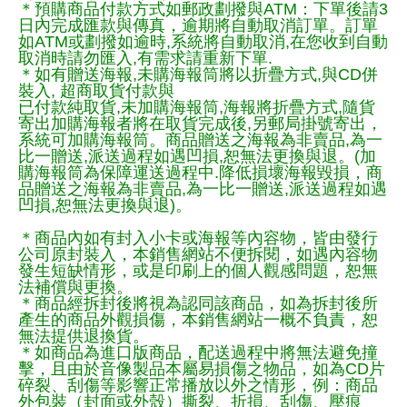
＊預購商品付款方式如郵政劃撥與ATM：下單後請3
日內完成匯款與傳真，逾期將自動取消訂單。訂單
如ATM或劃撥如逾時,系統將自動取消,在您收到自動
取消時請勿匯入,有需求請重新下單.
＊如有贈送海報,未購海報筒將以折疊方式,與CD併
裝入, 超商取貨付款與
已付款純取貨,未加購海報筒,海報將折疊方式,隨貨
寄出加購海報者將在取貨完成後,另郵局掛號寄出，
系統可加購海報筒。商品贈送之海報為非賣品,為一
比一贈送,派送過程如遇凹損,恕無法更換與退。(加
購海報筒為保障運送過程中.降低損壞海報毀損，商
品贈送之海報為非賣品,為一比一贈送,派送過程如遇
凹損,恕無法更換與退)。
＊商品內如有封入小卡或海報等內容物，皆由發行
公司原封裝入，本銷售網站不便拆閱，如遇內容物
發生短缺情形，或是印刷上的個人觀感問題，恕無
法補償與更換。
＊商品經拆封後將視為認同該商品，如為拆封後所
產生的商品外觀損傷，本銷售網站一概不負責，恕
無法提供退換貨。
＊如商品為進口版商品，配送過程中將無法避免撞
擊，且由於音像製品本屬易損傷之物品，如為CD片
碎裂、刮傷等影響正常播放以外之情形，例：商品
外包裝（封面或外殼）撕裂、折損、刮傷、壓痕