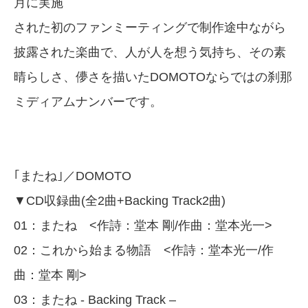
月に実施
された初のファンミーティングで制作途中ながら
披露された楽曲で、人が人を想う気持ち、その素
晴らしさ、儚さを描いたDOMOTOならではの刹那
ミディアムナンバーです。
｢またね｣／DOMOTO
▼CD収録曲(全2曲+Backing Track2曲)
01：またね <作詩：堂本 剛/作曲：堂本光一>
02：これから始まる物語 <作詩：堂本光一/作
曲：堂本 剛>
03：またね - Backing Track –