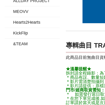
ALLDAY PROJECT
MEOVV
Hearts2Hearts
KickFlip
&TEAM
專輯曲目 TR
此商品目前無曲目資料
★溫馨提醒★
拆封請全程錄影：為
＊商品有誤、數量短
＊影片需清楚拍攝到
＊影片請提供：原檔
門市/超商取貨需知：
＊ 如需發行當日取
＊在您下單完成後,如
訂單請於當天或是次