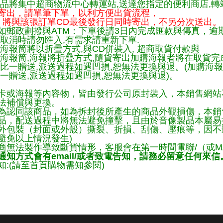
品將集中超商物流中心轉運站,送達您指定的便利商店,轉站
寄出，請單筆下單，以利方便出貨流程，
將與該張訂單CD最後發行日同時寄出，不另分次送出。
如郵政劃撥與ATM：下單後請3日內完成匯款與傳真，逾
取消時請勿匯入,有需求請重新下單.
海報筒將以折疊方式,與CD併裝入, 超商取貨付款與
購海報筒,海報將折疊方式,隨貨寄出加購海報者將在取貨
一比一贈送,派送過程如遇凹損,恕無法更換與退。(加購海
一贈送,派送過程如遇凹損,恕無法更換與退)。
卡或海報等內容物，皆由發行公司原封裝入，本銷售網站
法補償與更換。
為認同該商品，如為拆封後所產生的商品外觀損傷，本銷
品，配送過程中將無法避免撞擊，且由於音像製品本屬易
外包裝（封面或外殼）撕裂、折損、刮傷、壓痕等，因不影
避免以上情況發生)
商無法製作導致斷貨情形，客服會在第一時間電聯/（或M
知方式會有email/或者致電告知，請務必留意任何來信
:(請至首頁購物需知參閱)