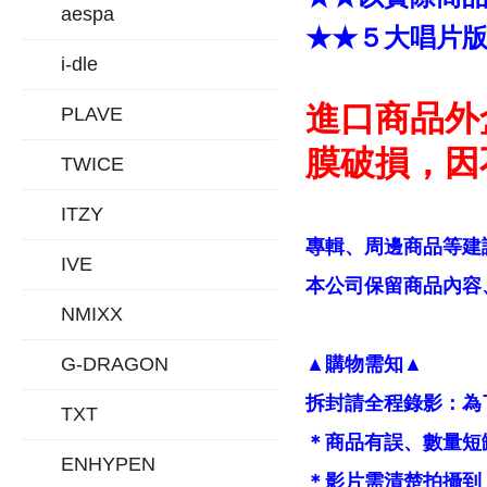
aespa
★★５大唱片
i-dle
進口商品外
PLAVE
膜破損，因
TWICE
ITZY
專輯、周邊商品等建
IVE
本公司保留商品內容、
NMIXX
G-DRAGON
▲購物需知▲
拆封請全程錄影：為
TXT
＊商品有誤、數量短
ENHYPEN
＊影片需清楚拍攝到