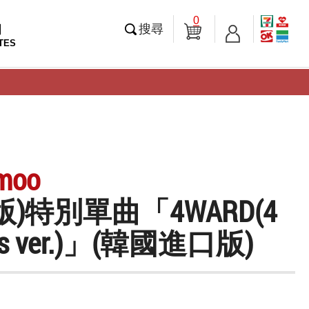
0
知
搜尋
TES
moo
版)特別單曲「4WARD(4
ers ver.)」(韓國進口版)