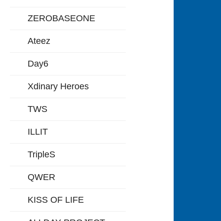
ZEROBASEONE
Ateez
Day6
Xdinary Heroes
TWS
ILLIT
TripleS
QWER
KISS OF LIFE