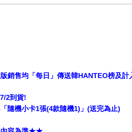
銷售均「每日」傳送韓HANTEO榜及計入CI
~7/2到貨!
隨機小卡1張(4款隨機1)」(送完為止)
品內容為準★★