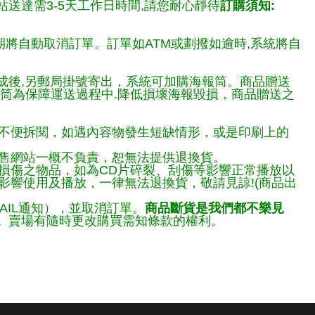
送達需3-5天工作日時間,請您耐心靜待
訂購須知:
期將自動取消訂單。訂單如ATM或劃撥如逾時,系統將自
完成後,另郵局掛號寄出，系統可加購海報筒。商品贈送
報筒為保障運送過程中.降低損壞海報毀損，商品贈送之
不便拆閱，如遇內容物發生短缺情形，或是印刷上的
售網站一概不負責，恕無法提供退換貨。
損傷之物品，如為CD片碎裂、刮傷等影響正常播放以
響使用及播放，一律無法退換貨，敬請見諒!(商品出
AIL通知），並取消訂單。
商品斷貨是我們都不樂見
。
賣場有隨時更改購買需知條款的權利。