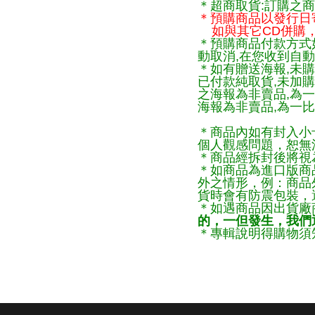
＊超商取貨:訂購之商
＊預購商品以發行日
如與其它CD併購，
＊預購商品付款方式
動取消,在您收到自動
＊如有贈送海報,未購
已付款純取貨,未加
之海報為非賣品,為
海報為非賣品,為一比
＊商品內如有封入小
個人觀感問題，恕無
＊商品經拆封後將視
＊如商品為進口版商
外之情形，例：商品
貨時會有防震包裝，
＊如遇商品因出貨廠
的，一但發生，我們通
＊專輯說明得購物須知