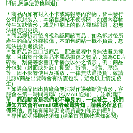
凹損,恕無法更換與退)。
＊商品內如有封入小卡或海報等內容物，皆由發行
公司原封裝入，本銷售網站不便拆閱，如遇內容物
發生短缺情形，或是印刷上的個人觀感問題，恕無
法補償與更換。
＊商品經拆封後將視為認同該商品，如為拆封後所
產生的商品外觀損傷，本銷售網站一概不負責，恕
無法提供退換貨。
＊如商品為進口版商品，配送過程中將無法避免撞
擊，且由於音像製品本屬易損傷之物品，如為CD片
碎裂、刮傷等影響正常播放以外之情形，例：商品
外包裝（封面或外殼）撕裂、折損、刮傷、壓痕
等，因不影響使用及播放，一律無法退換貨，敬請
見諒!(商品出貨時會有防震包裝，避免以上情況發
生)
＊如遇商品因出貨廠商無法製作導致斷貨情形，客
服會在第一時間電聯/（或MAIL通知），並取消訂
單。
商品斷貨是我們都不樂見的，一但發生，我們
通知方式會有email/或者致電告知，請務必留意任
何來信。
賣場有隨時更改購買需知條款的權利。
＊專輯說明得購物須知:(請至首頁購物需知參閱)