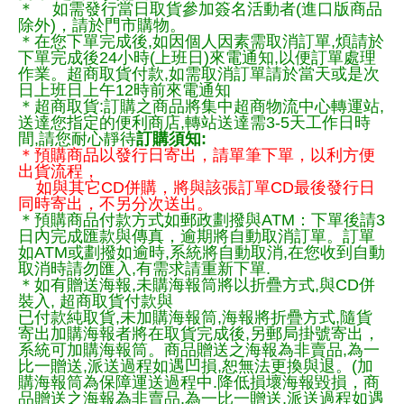
＊ 如需發行當日取貨參加簽名活動者(進口版商品
除外)，請於門市購物。
＊在您下單完成後,如因個人因素需取消訂單,煩請於
下單完成後24小時(上班日)來電通知,以便訂單處理
作業。超商取貨付款,如需取消訂單請於當天或是次
日上班日上午12時前來電通知
＊超商取貨:訂購之商品將集中超商物流中心轉運站,
送達您指定的便利商店,轉站送達需3-5天工作日時
間,請您耐心靜待
訂購須知:
＊預購商品以發行日寄出，請單筆下單，以利方便
出貨流程，
如與其它CD併購，將與該張訂單CD最後發行日
同時寄出，不另分次送出。
＊預購商品付款方式如郵政劃撥與ATM：下單後請3
日內完成匯款與傳真，逾期將自動取消訂單。訂單
如ATM或劃撥如逾時,系統將自動取消,在您收到自動
取消時請勿匯入,有需求請重新下單.
＊如有贈送海報,未購海報筒將以折疊方式,與CD併
裝入, 超商取貨付款與
已付款純取貨,未加購海報筒,海報將折疊方式,隨貨
寄出加購海報者將在取貨完成後,另郵局掛號寄出，
系統可加購海報筒。商品贈送之海報為非賣品,為一
比一贈送,派送過程如遇凹損,恕無法更換與退。(加
購海報筒為保障運送過程中.降低損壞海報毀損，商
品贈送之海報為非賣品,為一比一贈送,派送過程如遇