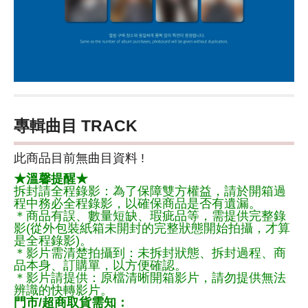
專輯曲目 TRACK
此商品目前無曲目資料 !
★溫馨提醒★
拆封請全程錄影：為了保障雙方權益，請於開箱過
程中務必全程錄影，以確保商品是否有遺漏。
＊商品有誤、數量短缺、瑕疵品等，需提供完整錄
影(從外包裝紙箱未開封的完整狀態開始拍攝，才算
是全程錄影)。
＊影片需清楚拍攝到：未拆封狀態、拆封過程、商
品本身、訂購單，以方便確認。
＊影片請提供：原檔清晰開箱影片，請勿提供無法
辨識的快轉影片。
門市/超商取貨需知：