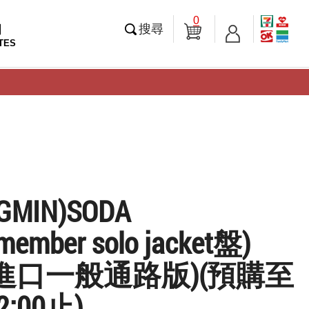
0
知
搜尋
TES
GMIN)SODA
ember solo jacket盤)
進口一般通路版)(預購至
12:00止)