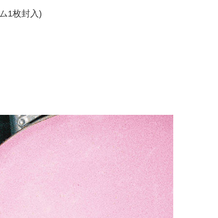
ム1枚封入)