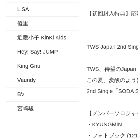
LiSA
【初回封入特典】応
優里
近畿小子 KinKi Kids
TWS Japan 2nd S
Hey! Say! JUMP
King Gnu
TWS、待望のJapan 
Vaundy
この夏、炭酸のよう
2nd Single「SO
B'z
宮崎駿
【メンバーソロジャ
・KYUNGMIN
・フォトブック (121×11