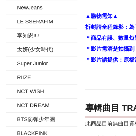
NewJeans
▲購物需知▲
LE SSERAFIM
拆封請全程錄影：為
李知恩IU
＊商品有誤、數量短
＊影片需清楚拍攝到
太妍(少女時代)
＊影片請提供：原檔
Super Junior
RIIZE
NCT WISH
NCT DREAM
專輯曲目 TR
BTS防彈少年團
此商品目前無曲目資料
BLACKPINK