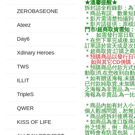
★溫馨提醒★
拆封請全程錄影：為
ZEROBASEONE
＊商品有誤、數量短
＊影片需清楚拍攝到
＊影片請提供：原檔
Ateez
門市/超商取貨需知：
＊ 如需發行當日取
Day6
＊在您下單完成後,如
訂單請於當天或是次
＊超商取貨:訂購之商
Xdinary Heroes
＊預購商品以發行日
如與其它CD併購，
TWS
＊預購商品付款方式
動取消,在您收到自動
＊如有贈送海報,未購
ILLIT
已付款純取貨,未加
之海報為非賣品,為
TripleS
海報為非賣品,為一比
＊商品內如有封入小
QWER
個人觀感問題，恕無
＊商品經拆封後將視
＊如商品為進口版商
KISS OF LIFE
外之情形，例：商品
貨時會有防震包裝，