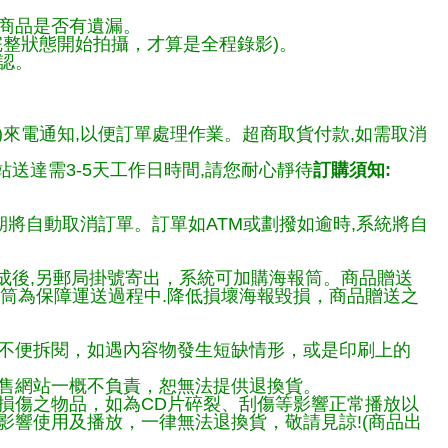
商品是否有遺漏。
整狀態開始拍攝，才算是全程錄影)。
認。
)來電通知,以便訂單處理作業。超商取貨付款,如需取消
送達需3-5天工作日時間,請您耐心靜待
訂購須知:
期將自動取消訂單。訂單如ATM或劃撥如逾時,系統將自
完成後,另郵局掛號寄出，系統可加購海報筒。商品贈送
報筒為保障運送過程中.降低損壞海報毀損，商品贈送之
不便拆閱，如遇內容物發生短缺情形，或是印刷上的
售網站一概不負責，恕無法提供退換貨。
損傷之物品，如為CD片碎裂、刮傷等影響正常播放以
響使用及播放，一律無法退換貨，敬請見諒!(商品出