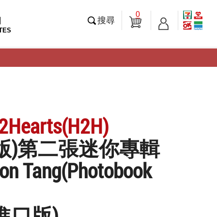
0
知
搜尋
TES
2Hearts(H2H)
版)第二張迷你專輯
n Tang(Photobook
」
進口版)