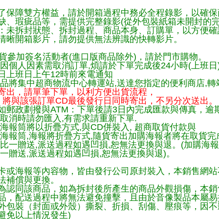
了保障雙方權益，請於開箱過程中務必全程錄影，以確保
缺、瑕疵品等，需提供完整錄影(從外包裝紙箱未開封的完
：未拆封狀態、拆封過程、商品本身、訂購單，以方便確
清晰開箱影片，請勿提供無法辨識的快轉影片。
貨參加簽名活動者(進口版商品除外)，請於門市購物。
因個人因素需取消訂單,煩請於下單完成後24小時(上班日
日上班日上午12時前來電通知
品將集中超商物流中心轉運站,送達您指定的便利商店,轉站
寄出，請單筆下單，以利方便出貨流程，
將與該張訂單CD最後發行日同時寄出，不另分次送出。
如郵政劃撥與ATM：下單後請3日內完成匯款與傳真，逾
取消時請勿匯入,有需求請重新下單.
海報筒將以折疊方式,與CD併裝入, 超商取貨付款與
購海報筒,海報將折疊方式,隨貨寄出加購海報者將在取貨
一比一贈送,派送過程如遇凹損,恕無法更換與退。(加購海
一贈送,派送過程如遇凹損,恕無法更換與退)。
卡或海報等內容物，皆由發行公司原封裝入，本銷售網站
法補償與更換。
為認同該商品，如為拆封後所產生的商品外觀損傷，本銷
品，配送過程中將無法避免撞擊，且由於音像製品本屬易
外包裝（封面或外殼）撕裂、折損、刮傷、壓痕等，因不影
避免以上情況發生)