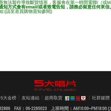
商無法製作導致斷貨情形，客服會在第一時間電聯/（或M
知方式會有email/或者致電告知，請務必留意任何來信
:(請至首頁購物需知參閱)
5大金榜
友站連結
超商取貨
社群媒體
82886 FAX：06-2285023
上班時間：AM10:00~PM18:0