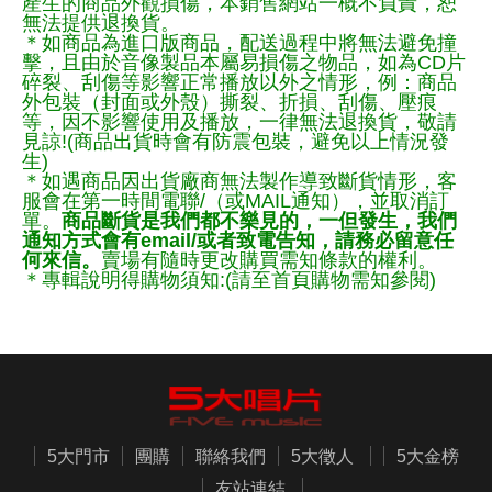
產生的商品外觀損傷，本銷售網站一概不負責，恕
無法提供退換貨。
＊如商品為進口版商品，配送過程中將無法避免撞
擊，且由於音像製品本屬易損傷之物品，如為CD片
碎裂、刮傷等影響正常播放以外之情形，例：商品
外包裝（封面或外殼）撕裂、折損、刮傷、壓痕
等，因不影響使用及播放，一律無法退換貨，敬請
見諒!(商品出貨時會有防震包裝，避免以上情況發
生)
＊如遇商品因出貨廠商無法製作導致斷貨情形，客
服會在第一時間電聯/（或MAIL通知），並取消訂
單。
商品斷貨是我們都不樂見的，一但發生，我們
通知方式會有email/或者致電告知，請務必留意任
何來信。
賣場有隨時更改購買需知條款的權利。
＊專輯說明得購物須知:(請至首頁購物需知參閱)
5大門市
團購
聯絡我們
5大徵人
5大金榜
友站連結