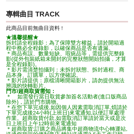
專輯曲目 TRACK
此商品目前無曲目資料 !
★溫馨提醒★
拆封請全程錄影：為了保障雙方權益，請於開箱過
程中務必全程錄影，以確保商品是否有遺漏。
＊商品有誤、數量短缺、瑕疵品等，需提供完整錄
影(從外包裝紙箱未開封的完整狀態開始拍攝，才算
是全程錄影)。
＊影片需清楚拍攝到：未拆封狀態、拆封過程、商
品本身、訂購單，以方便確認。
＊影片請提供：原檔清晰開箱影片，請勿提供無法
辨識的快轉影片。
門市/超商取貨需知：
＊ 如需發行當日取貨參加簽名活動者(進口版商品
除外)，請於門市購物。
＊在您下單完成後,如因個人因素需取消訂單,煩請於
下單完成後24小時(上班日)來電通知,以便訂單處理
作業。超商取貨付款,如需取消訂單請於當天或是次
日上班日上午12時前來電通知
＊超商取貨:訂購之商品將集中超商物流中心轉運站,