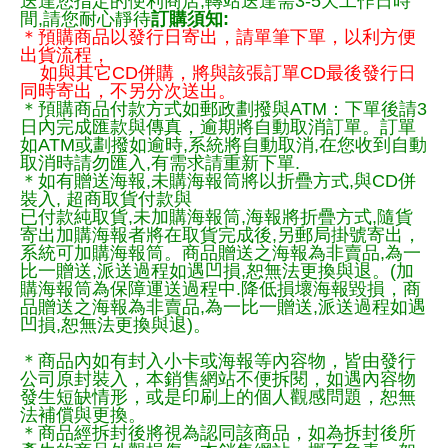
送達您指定的便利商店,轉站送達需3-5天工作日時
間,請您耐心靜待
訂購須知:
＊預購商品以發行日寄出，請單筆下單，以利方便
出貨流程，
如與其它CD併購，將與該張訂單CD最後發行日
同時寄出，不另分次送出。
＊預購商品付款方式如郵政劃撥與ATM：下單後請3
日內完成匯款與傳真，逾期將自動取消訂單。訂單
如ATM或劃撥如逾時,系統將自動取消,在您收到自動
取消時請勿匯入,有需求請重新下單.
＊如有贈送海報,未購海報筒將以折疊方式,與CD併
裝入, 超商取貨付款與
已付款純取貨,未加購海報筒,海報將折疊方式,隨貨
寄出加購海報者將在取貨完成後,另郵局掛號寄出，
系統可加購海報筒。商品贈送之海報為非賣品,為一
比一贈送,派送過程如遇凹損,恕無法更換與退。(加
購海報筒為保障運送過程中.降低損壞海報毀損，商
品贈送之海報為非賣品,為一比一贈送,派送過程如遇
凹損,恕無法更換與退)。
＊商品內如有封入小卡或海報等內容物，皆由發行
公司原封裝入，本銷售網站不便拆閱，如遇內容物
發生短缺情形，或是印刷上的個人觀感問題，恕無
法補償與更換。
＊商品經拆封後將視為認同該商品，如為拆封後所