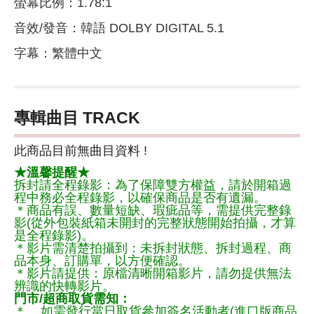
螢幕比例：1.78:1
音效/發音：韓語 DOLBY DIGITAL 5.1
字幕：繁體中文
專輯曲目 TRACK
此商品目前無曲目資料 !
★溫馨提醒★
拆封請全程錄影：為了保障雙方權益，請於開箱過
程中務必全程錄影，以確保商品是否有遺漏。
＊商品有誤、數量短缺、瑕疵品等，需提供完整錄
影(從外包裝紙箱未開封的完整狀態開始拍攝，才算
是全程錄影)。
＊影片需清楚拍攝到：未拆封狀態、拆封過程、商
品本身、訂購單，以方便確認。
＊影片請提供：原檔清晰開箱影片，請勿提供無法
辨識的快轉影片。
門市/超商取貨需知：
＊ 如需發行當日取貨參加簽名活動者(進口版商品