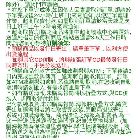
除外)，請於門市購物。
＊在您下單完成後,如因個人因素需取消訂單,煩請於
下單完成後24小時(上班日)來電通知,以便訂單處理
作業。超商取貨付款,如需取消訂單請於當天或是次
日上班日上午12時前來電通知
＊超商取貨:訂購之商品將集中超商物流中心轉運站,
送達您指定的便利商店,轉站送達需3-5天工作日時
間,請您耐心靜待
訂購須知:
＊預購商品以發行日寄出，請單筆下單，以利方便
出貨流程，
如與其它CD併購，將與該張訂單CD最後發行日
同時寄出，不另分次送出。
＊預購商品付款方式如郵政劃撥與ATM：下單後請3
日內完成匯款與傳真，逾期將自動取消訂單。訂單
如ATM或劃撥如逾時,系統將自動取消,在您收到自動
取消時請勿匯入,有需求請重新下單.
＊如有贈送海報,未購海報筒將以折疊方式,與CD併
裝入, 超商取貨付款與
已付款純取貨,未加購海報筒,海報將折疊方式,隨貨
寄出加購海報者將在取貨完成後,另郵局掛號寄出，
系統可加購海報筒。商品贈送之海報為非賣品,為一
比一贈送,派送過程如遇凹損,恕無法更換與退。(加
購海報筒為保障運送過程中.降低損壞海報毀損，商
品贈送之海報為非賣品,為一比一贈送,派送過程如遇
凹損,恕無法更換與退)。