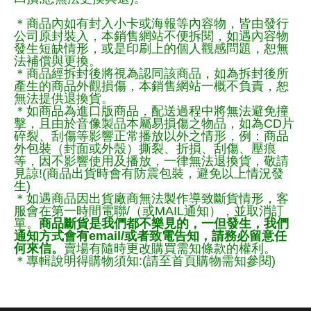
＊商品內如有封入小卡或海報等內容物，皆由發行
公司原封裝入，本銷售網站不便拆閱，如遇內容物
發生短缺情形，或是印刷上的個人觀感問題，恕無
法補償與更換。
＊商品經拆封後將視為認同該商品，如為拆封後所
產生的商品外觀損傷，本銷售網站一概不負責，恕
無法提供退換貨。
＊如商品為進口版商品，配送過程中將無法避免撞
擊，且由於音像製品本屬易損傷之物品，如為CD片
碎裂、刮傷等影響正常播放以外之情形，例：商品
外包裝（封面或外殼）撕裂、折損、刮傷、壓痕
等，因不影響使用及播放，一律無法退換貨，敬請
見諒!(商品出貨時會有防震包裝，避免以上情況發
生)
＊如遇商品因出貨廠商無法製作導致斷貨情形，客
服會在第一時間電聯/（或MAIL通知），並取消訂
單。
商品斷貨是我們都不樂見的，一但發生，我們
通知方式會有email/或者致電告知，請務必留意任
何來信。
賣場有隨時更改購買需知條款的權利。
＊專輯說明得購物須知:(請至首頁購物需知參閱)