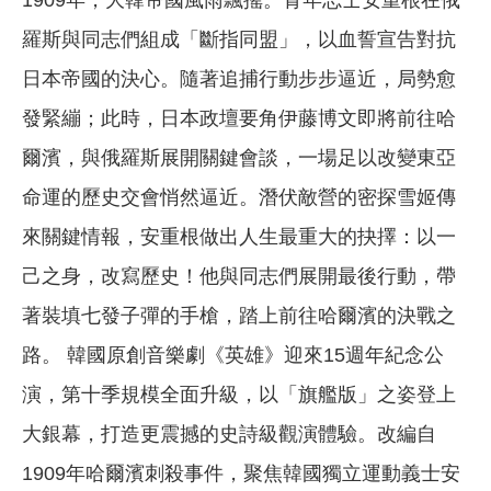
1909年，大韓帝國風雨飄搖。青年志士安重根在俄
羅斯與同志們組成「斷指同盟」，以血誓宣告對抗
日本帝國的決心。隨著追捕行動步步逼近，局勢愈
發緊繃；此時，日本政壇要角伊藤博文即將前往哈
爾濱，與俄羅斯展開關鍵會談，一場足以改變東亞
命運的歷史交會悄然逼近。潛伏敵營的密探雪姬傳
來關鍵情報，安重根做出人生最重大的抉擇：以一
己之身，改寫歷史！他與同志們展開最後行動，帶
著裝填七發子彈的手槍，踏上前往哈爾濱的決戰之
路。 韓國原創音樂劇《英雄》迎來15週年紀念公
演，第十季規模全面升級，以「旗艦版」之姿登上
大銀幕，打造更震撼的史詩級觀演體驗。改編自
1909年哈爾濱刺殺事件，聚焦韓國獨立運動義士安