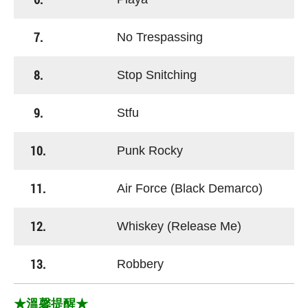
7.
No Trespassing
8.
Stop Snitching
9.
Stfu
10.
Punk Rocky
11.
Air Force (Black Demarco)
12.
Whiskey (Release Me)
13.
Robbery
★溫馨提醒★