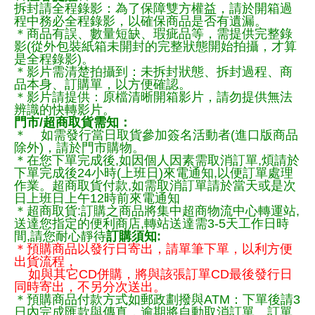
拆封請全程錄影：為了保障雙方權益，請於開箱過
程中務必全程錄影，以確保商品是否有遺漏。
＊商品有誤、數量短缺、瑕疵品等，需提供完整錄
影(從外包裝紙箱未開封的完整狀態開始拍攝，才算
是全程錄影)。
＊影片需清楚拍攝到：未拆封狀態、拆封過程、商
品本身、訂購單，以方便確認。
＊影片請提供：原檔清晰開箱影片，請勿提供無法
辨識的快轉影片。
門市/超商取貨需知：
＊ 如需發行當日取貨參加簽名活動者(進口版商品
除外)，請於門市購物。
＊在您下單完成後,如因個人因素需取消訂單,煩請於
下單完成後24小時(上班日)來電通知,以便訂單處理
作業。超商取貨付款,如需取消訂單請於當天或是次
日上班日上午12時前來電通知
＊超商取貨:訂購之商品將集中超商物流中心轉運站,
送達您指定的便利商店,轉站送達需3-5天工作日時
間,請您耐心靜待
訂購須知:
＊預購商品以發行日寄出，請單筆下單，以利方便
出貨流程，
如與其它CD併購，將與該張訂單CD最後發行日
同時寄出，不另分次送出。
＊預購商品付款方式如郵政劃撥與ATM：下單後請3
日內完成匯款與傳真，逾期將自動取消訂單。訂單