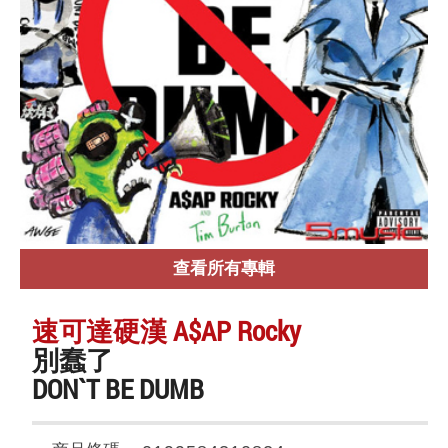
查看所有專輯
速可達硬漢 A$AP Rocky
別蠢了
DON`T BE DUMB