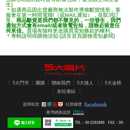
生)
＊如遇商品因出貨廠商無法製作導致斷貨情形，客
服會在第一時間電聯/（或MAIL通知），並取消訂
單。
商品斷貨是我們都不樂見的，一但發生，我們
通知方式會有email/或者致電告知，請務必留意任
何來信。
賣場有隨時更改購買需知條款的權利。
＊專輯說明得購物須知:(請至首頁購物需知參閱)
5大門市
團購
聯絡我們
5大徵人
5大金榜
友站連結
超商取貨
社群媒體
臺灣網路認證
TEL：06-2282886 FAX：06-