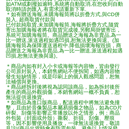
如ATM或劃撥如逾時,系統將自動取消,在您收到自動
取消時請勿匯入,有需求請重新下單.
＊如有贈送海報,未購海報筒將以折疊方式,與CD併
裝入, 超商取貨付款與
已付款純取貨,未加購海報筒,海報將折疊方式,隨貨
寄出加購海報者將在取貨完成後,另郵局掛號寄出，
系統可加購海報筒。商品贈送之海報為非賣品,為一
比一贈送,派送過程如遇凹損,恕無法更換與退。(加
購海報筒為保障運送過程中.降低損壞海報毀損，商
品贈送之海報為非賣品,為一比一贈送,派送過程如遇
凹損,恕無法更換與退)。
＊商品內如有封入小卡或海報等內容物，皆由發行
公司原封裝入，本銷售網站不便拆閱，如遇內容物
發生短缺情形，或是印刷上的個人觀感問題，恕無
法補償與更換。
＊商品經拆封後將視為認同該商品，如為拆封後所
產生的商品外觀損傷，本銷售網站一概不負責，恕
無法提供退換貨。
＊如商品為進口版商品，配送過程中將無法避免撞
擊，且由於音像製品本屬易損傷之物品，如為CD片
碎裂、刮傷等影響正常播放以外之情形，例：商品
外包裝（封面或外殼）撕裂、折損、刮傷、壓痕
等，因不影響使用及播放，一律無法退換貨，敬請
見諒!(商品出貨時會有防震包裝，避免以上情況發