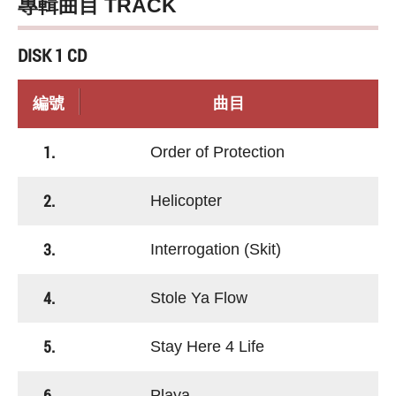
專輯曲目 TRACK
DISK 1 CD
編號
曲目
1.
Order of Protection
2.
Helicopter
3.
Interrogation (Skit)
4.
Stole Ya Flow
5.
Stay Here 4 Life
6.
Playa