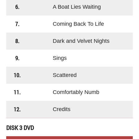
6.
A Boat Lies Waiting
7.
Coming Back To Life
8.
Dark and Velvet Nights
9.
Sings
10.
Scattered
11.
Comfortably Numb
12.
Credits
DISK 3 DVD