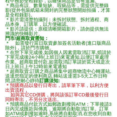
程中務必全程錄影，以確保商品是否有遺漏。
＊商品有誤、數量短缺、瑕疵品等，需提供完整錄
影(從外包裝紙箱未開封的完整狀態開始拍攝，才算
是全程錄影)。
＊影片需清楚拍攝到：未拆封狀態、拆封過程、商
品本身、訂購單，以方便確認。
＊影片請提供：原檔清晰開箱影片，請勿提供無法
辨識的快轉影片。
門市/超商取貨需知：
＊ 如需發行當日取貨參加簽名活動者(進口版商品
除外)，請於門市購物。
＊在您下單完成後,如因個人因素需取消訂單,煩請於
下單完成後24小時(上班日)來電通知,以便訂單處理
作業。超商取貨付款,如需取消訂單請於當天或是次
日上班日上午12時前來電通知
＊超商取貨:訂購之商品將集中超商物流中心轉運站,
送達您指定的便利商店,轉站送達需3-5天工作日時
間,請您耐心靜待
訂購須知:
＊預購商品以發行日寄出，請單筆下單，以利方便
出貨流程，
如與其它CD併購，將與該張訂單CD最後發行日
同時寄出，不另分次送出。
＊預購商品付款方式如郵政劃撥與ATM：下單後請3
日內完成匯款與傳真，逾期將自動取消訂單。訂單
如ATM或劃撥如逾時,系統將自動取消,在您收到自動