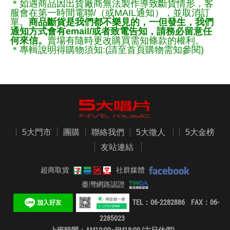
＊如遇商品因出貨廠商無法製作導致斷貨情形，客
服會在第一時間電聯/（或MAIL通知），並取消訂
單。
商品斷貨是我們都不樂見的，一但發生，我們
通知方式會有email/或者致電告知，請務必留意任
何來信。
賣場有隨時更改購買需知條款的權利。
＊專輯說明得購物須知:(請至首頁購物需知參閱)
5大門市
團購
聯絡我們
5大徵人
5大金榜
友站連結
超商取貨
社群媒體
臺灣網路認證
TEL：06-2282886 FAX：06-
2285023
上班時間：AM10:00~PM18:00 (六日休假)