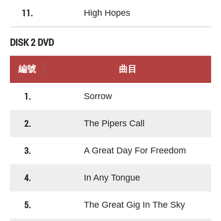
11.
High Hopes
DISK 2 DVD
編號
曲目
1.
Sorrow
2.
The Pipers Call
3.
A Great Day For Freedom
4.
In Any Tongue
5.
The Great Gig In The Sky