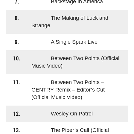
7.
Backstage In America
8.
The Making of Luck and
Strange
9.
A Single Spark Live
10.
Between Two Points (Official
Music Video)
11.
Between Two Points –
GENTRY Remix – Editor’s Cut
(Official Music Video)
12.
Wesley On Patrol
13.
The Piper’s Call (Official