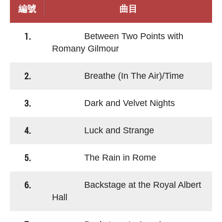
編號
曲目
1.
Between Two Points with
Romany Gilmour
2.
Breathe (In The Air)/Time
3.
Dark and Velvet Nights
4.
Luck and Strange
5.
The Rain in Rome
6.
Backstage at the Royal Albert
Hall