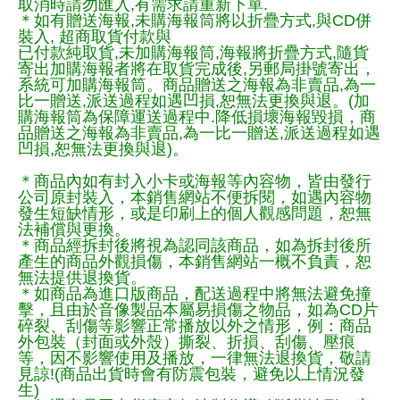
取消時請勿匯入,有需求請重新下單.
＊如有贈送海報,未購海報筒將以折疊方式,與CD併
裝入, 超商取貨付款與
已付款純取貨,未加購海報筒,海報將折疊方式,隨貨
寄出加購海報者將在取貨完成後,另郵局掛號寄出，
系統可加購海報筒。商品贈送之海報為非賣品,為一
比一贈送,派送過程如遇凹損,恕無法更換與退。(加
購海報筒為保障運送過程中.降低損壞海報毀損，商
品贈送之海報為非賣品,為一比一贈送,派送過程如遇
凹損,恕無法更換與退)。
＊商品內如有封入小卡或海報等內容物，皆由發行
公司原封裝入，本銷售網站不便拆閱，如遇內容物
發生短缺情形，或是印刷上的個人觀感問題，恕無
法補償與更換。
＊商品經拆封後將視為認同該商品，如為拆封後所
產生的商品外觀損傷，本銷售網站一概不負責，恕
無法提供退換貨。
＊如商品為進口版商品，配送過程中將無法避免撞
擊，且由於音像製品本屬易損傷之物品，如為CD片
碎裂、刮傷等影響正常播放以外之情形，例：商品
外包裝（封面或外殼）撕裂、折損、刮傷、壓痕
等，因不影響使用及播放，一律無法退換貨，敬請
見諒!(商品出貨時會有防震包裝，避免以上情況發
生)