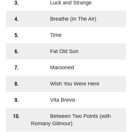
3.
Luck and Strange
4.
Breathe (In The Air)
5.
Time
6.
Fat Old Sun
7.
Marooned
8.
Wish You Were Here
9.
Vita Brevis
10.
Between Two Points (with
Romany Gilmour)