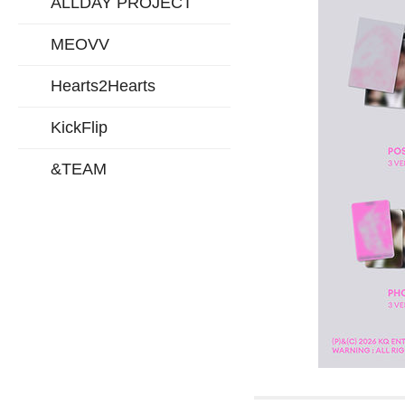
ALLDAY PROJECT
MEOVV
Hearts2Hearts
KickFlip
&TEAM