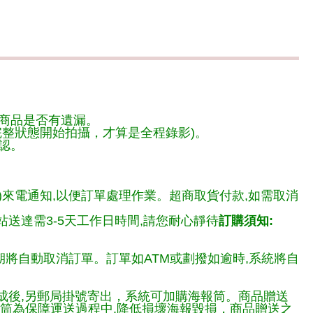
商品是否有遺漏。
整狀態開始拍攝，才算是全程錄影)。
認。
)來電通知,以便訂單處理作業。超商取貨付款,如需取消
送達需3-5天工作日時間,請您耐心靜待
訂購須知:
期將自動取消訂單。訂單如ATM或劃撥如逾時,系統將自
完成後,另郵局掛號寄出，系統可加購海報筒。商品贈送
報筒為保障運送過程中.降低損壞海報毀損，商品贈送之