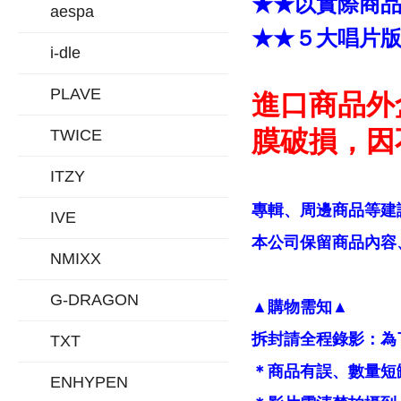
★★以實際商
aespa
★★５大唱片
i-dle
PLAVE
進口商品外
膜破損，因
TWICE
ITZY
專輯、周邊商品等建
IVE
本公司保留商品內容、
NMIXX
G-DRAGON
▲購物需知▲
拆封請全程錄影：為
TXT
＊商品有誤、數量短
ENHYPEN