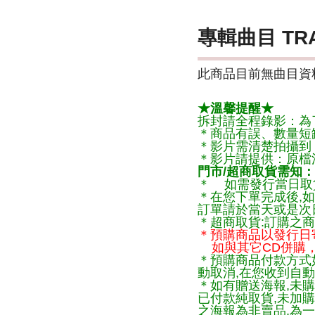
專輯曲目 TR
此商品目前無曲目資料
★溫馨提醒★
拆封請全程錄影：為
＊商品有誤、數量短
＊影片需清楚拍攝到
＊影片請提供：原檔
門市/超商取貨需知：
＊ 如需發行當日取
＊在您下單完成後,如
訂單請於當天或是次
＊超商取貨:訂購之商
＊預購商品以發行日
如與其它CD併購，
＊預購商品付款方式
動取消,在您收到自動
＊如有贈送海報,未購
已付款純取貨,未加
之海報為非賣品,為