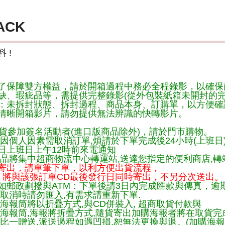
ACK
 !
了保障雙方權益，請於開箱過程中務必全程錄影，以確保
缺、瑕疵品等，需提供完整錄影(從外包裝紙箱未開封的完
：未拆封狀態、拆封過程、商品本身、訂購單，以方便確
清晰開箱影片，請勿提供無法辨識的快轉影片。
貨參加簽名活動者(進口版商品除外)，請於門市購物。
因個人因素需取消訂單,煩請於下單完成後24小時(上班日
日上班日上午12時前來電通知
品將集中超商物流中心轉運站,送達您指定的便利商店,轉站
寄出，請單筆下單，以利方便出貨流程，
將與該張訂單CD最後發行日同時寄出，不另分次送出。
如郵政劃撥與ATM：下單後請3日內完成匯款與傳真，逾
取消時請勿匯入,有需求請重新下單.
海報筒將以折疊方式,與CD併裝入, 超商取貨付款與
購海報筒,海報將折疊方式,隨貨寄出加購海報者將在取貨
一比一贈送,派送過程如遇凹損,恕無法更換與退。(加購海