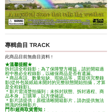
專輯曲目 TRACK
此商品目前無曲目資料 !
★溫馨提醒★
拆封請全程錄影：為了保障雙方權益，請於開箱過
程中務必全程錄影，以確保商品是否有遺漏。
＊商品有誤、數量短缺、瑕疵品等，需提供完整錄
影(從外包裝紙箱未開封的完整狀態開始拍攝，才算
是全程錄影)。
＊影片需清楚拍攝到：未拆封狀態、拆封過程、商
品本身、訂購單，以方便確認。
＊影片請提供：原檔清晰開箱影片，請勿提供無法
辨識的快轉影片。
門市/超商取貨需知：