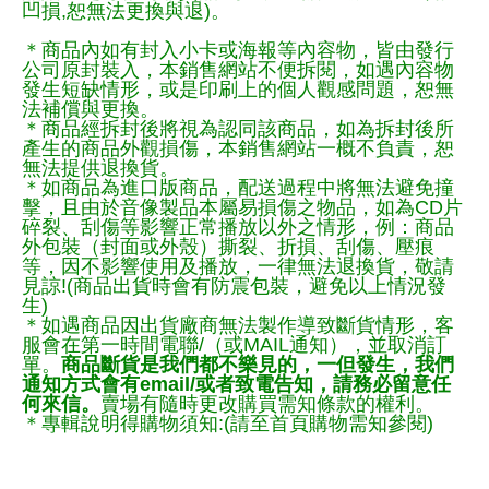
凹損,恕無法更換與退)。
＊商品內如有封入小卡或海報等內容物，皆由發行
公司原封裝入，本銷售網站不便拆閱，如遇內容物
發生短缺情形，或是印刷上的個人觀感問題，恕無
法補償與更換。
＊商品經拆封後將視為認同該商品，如為拆封後所
產生的商品外觀損傷，本銷售網站一概不負責，恕
無法提供退換貨。
＊如商品為進口版商品，配送過程中將無法避免撞
擊，且由於音像製品本屬易損傷之物品，如為CD片
碎裂、刮傷等影響正常播放以外之情形，例：商品
外包裝（封面或外殼）撕裂、折損、刮傷、壓痕
等，因不影響使用及播放，一律無法退換貨，敬請
見諒!(商品出貨時會有防震包裝，避免以上情況發
生)
＊如遇商品因出貨廠商無法製作導致斷貨情形，客
服會在第一時間電聯/（或MAIL通知），並取消訂
單。
商品斷貨是我們都不樂見的，一但發生，我們
通知方式會有email/或者致電告知，請務必留意任
何來信。
賣場有隨時更改購買需知條款的權利。
＊專輯說明得購物須知:(請至首頁購物需知參閱)