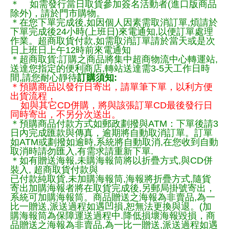
＊ 如需發行當日取貨參加簽名活動者(進口版商品
除外)，請於門市購物。
＊在您下單完成後,如因個人因素需取消訂單,煩請於
下單完成後24小時(上班日)來電通知,以便訂單處理
作業。超商取貨付款,如需取消訂單請於當天或是次
日上班日上午12時前來電通知
＊超商取貨:訂購之商品將集中超商物流中心轉運站,
送達您指定的便利商店,轉站送達需3-5天工作日時
間,請您耐心靜待
訂購須知:
＊預購商品以發行日寄出，請單筆下單，以利方便
出貨流程，
如與其它CD併購，將與該張訂單CD最後發行日
同時寄出，不另分次送出。
＊預購商品付款方式如郵政劃撥與ATM：下單後請3
日內完成匯款與傳真，逾期將自動取消訂單。訂單
如ATM或劃撥如逾時,系統將自動取消,在您收到自動
取消時請勿匯入,有需求請重新下單.
＊如有贈送海報,未購海報筒將以折疊方式,與CD併
裝入, 超商取貨付款與
已付款純取貨,未加購海報筒,海報將折疊方式,隨貨
寄出加購海報者將在取貨完成後,另郵局掛號寄出，
系統可加購海報筒。商品贈送之海報為非賣品,為一
比一贈送,派送過程如遇凹損,恕無法更換與退。(加
購海報筒為保障運送過程中.降低損壞海報毀損，商
品贈送之海報為非賣品,為一比一贈送,派送過程如遇