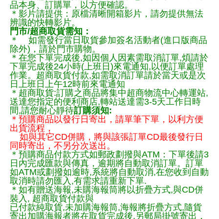
品本身、訂購單，以方便確認。
＊影片請提供：原檔清晰開箱影片，請勿提供無法
辨識的快轉影片。
門市/超商取貨需知：
＊ 如需發行當日取貨參加簽名活動者(進口版商品
除外)，請於門市購物。
＊在您下單完成後,如因個人因素需取消訂單,煩請於
下單完成後24小時(上班日)來電通知,以便訂單處理
作業。超商取貨付款,如需取消訂單請於當天或是次
日上班日上午12時前來電通知
＊超商取貨:訂購之商品將集中超商物流中心轉運站,
送達您指定的便利商店,轉站送達需3-5天工作日時
間,請您耐心靜待
訂購須知:
＊預購商品以發行日寄出，請單筆下單，以利方便
出貨流程，
如與其它CD併購，將與該張訂單CD最後發行日
同時寄出，不另分次送出。
＊預購商品付款方式如郵政劃撥與ATM：下單後請3
日內完成匯款與傳真，逾期將自動取消訂單。訂單
如ATM或劃撥如逾時,系統將自動取消,在您收到自動
取消時請勿匯入,有需求請重新下單.
＊如有贈送海報,未購海報筒將以折疊方式,與CD併
裝入, 超商取貨付款與
已付款純取貨,未加購海報筒,海報將折疊方式,隨貨
寄出加購海報者將在取貨完成後,另郵局掛號寄出，