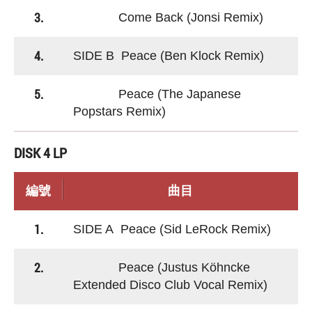
3.
Come Back (Jonsi Remix)
4.
SIDE B Peace (Ben Klock Remix)
5.
Peace (The Japanese
Popstars Remix)
DISK 4 LP
編號
曲目
1.
SIDE A Peace (Sid LeRock Remix)
2.
Peace (Justus Köhncke
Extended Disco Club Vocal Remix)