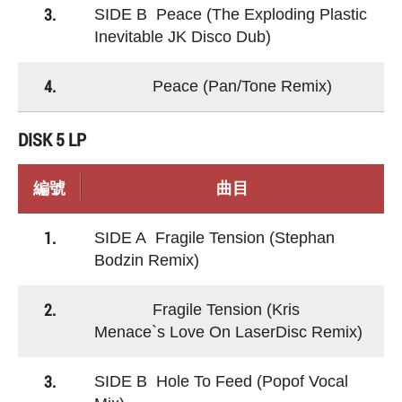
3.
SIDE B Peace (The Exploding Plastic
Inevitable JK Disco Dub)
4.
Peace (Pan/Tone Remix)
DISK 5 LP
編號
曲目
1.
SIDE A Fragile Tension (Stephan
Bodzin Remix)
2.
Fragile Tension (Kris
Menace`s Love On LaserDisc Remix)
3.
SIDE B Hole To Feed (Popof Vocal