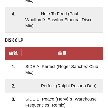
Mix)
4.
Hole To Feed (Paul
Woolford`s Easyfun Ethereal Disco
Mix)
DISK 6 LP
編號
曲目
1.
SIDE A Perfect (Roger Sanchez Club
Mix)
2.
Perfect (Ralphi Rosario Dub)
3.
SIDE B Peace (Hervé`s `Warehouse
Frequencies` Remix)