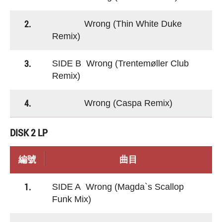
2.
Wrong (Thin White Duke
Remix)
3.
SIDE B Wrong (Trentemøller Club
Remix)
4.
Wrong (Caspa Remix)
DISK 2 LP
編號
曲目
1.
SIDE A Wrong (Magda`s Scallop
Funk Mix)