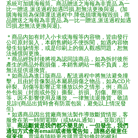
系統可加購海報筒。商品贈送之海報為非賣品,為一
比一贈送,派送過程如遇凹損,恕無法更換與退。(加
購海報筒為保障運送過程中.降低損壞海報毀損，商
品贈送之海報為非賣品,為一比一贈送,派送過程如遇
凹損,恕無法更換與退)。
＊商品內如有封入小卡或海報等內容物，皆由發行
公司原封裝入，本銷售網站不便拆閱，如遇內容物
發生短缺情形，或是印刷上的個人觀感問題，恕無
法補償與更換。
＊商品經拆封後將視為認同該商品，如為拆封後所
產生的商品外觀損傷，本銷售網站一概不負責，恕
無法提供退換貨。
＊如商品為進口版商品，配送過程中將無法避免撞
擊，且由於音像製品本屬易損傷之物品，如為CD片
碎裂、刮傷等影響正常播放以外之情形，例：商品
外包裝（封面或外殼）撕裂、折損、刮傷、壓痕
等，因不影響使用及播放，一律無法退換貨，敬請
見諒!(商品出貨時會有防震包裝，避免以上情況發
生)
＊如遇商品因出貨廠商無法製作導致斷貨情形，客
服會在第一時間電聯/（或MAIL通知），並取消訂
單。
商品斷貨是我們都不樂見的，一但發生，我們
通知方式會有email/或者致電告知，請務必留意任
何來信。
賣場有隨時更改購買需知條款的權利。