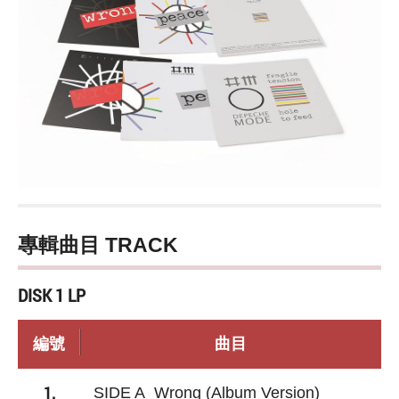
專輯曲目 TRACK
DISK 1 LP
編號
曲目
1.
SIDE A Wrong (Album Version)