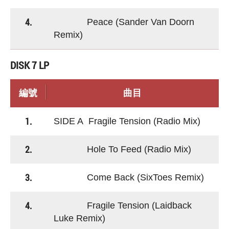
4.
Peace (Sander Van Doorn
Remix)
DISK 7 LP
編號
曲目
1.
SIDE A Fragile Tension (Radio Mix)
2.
Hole To Feed (Radio Mix)
3.
Come Back (SixToes Remix)
4.
Fragile Tension (Laidback
Luke Remix)