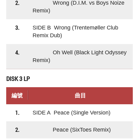
2.
Wrong (D.I.M. vs Boys Noize
Remix)
3.
SIDE B Wrong (Trentemøller Club
Remix Dub)
4.
Oh Well (Black Light Odyssey
Remix)
DISK 3 LP
編號
曲目
1.
SIDE A Peace (Single Version)
2.
Peace (SixToes Remix)