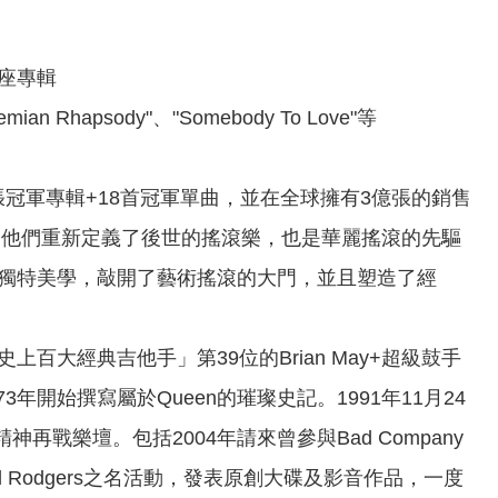
賣座專輯
ian Rhapsody"、"Somebody To Love"等
8張冠軍專輯+18首冠軍單曲，並在全球擁有3億張的銷售
，他們重新定義了後世的搖滾樂，也是華麗搖滾的先驅
與獨特美學，敲開了藝術搖滾的大門，並且塑造了經
史上百大經典吉他手」第39位的Brian May+超級鼓手
1973年開始撰寫屬於Queen的璀璨史記。1991年11月24
不死精神再戰樂壇。包括2004年請來曾參與Bad Company
 Paul Rodgers之名活動，發表原創大碟及影音作品，一度