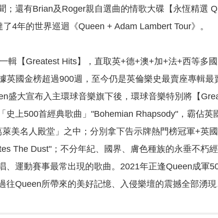
還有Brian及Roger親自選曲的情歌大碟【永恆精選 Que
了4年的世界巡迴《Queen + Adam Lambert Tour》。
一輯【Greatest Hits】，直取英+德+澳+加+法+西等
佔據英國金榜超過900週，至今仍是英倫樂史最賣座專輯最
een盛大宣布入主環球音樂旗下後，環球音樂特別將【Grea
上500首經典歌曲」"Bohemian Rhapsody"，霸
萊美名人殿堂」之中；分別拿下告示牌熱門榜冠軍+英國金
 Bites The Dust"；不分年紀、國界、膚色種族的永垂不朽經典"We W
、運動賽事最常出現的歌曲。2021年正逢Queen成軍
過往Queen所帶來的美好記憶、入侵樂壇的震撼全部湧