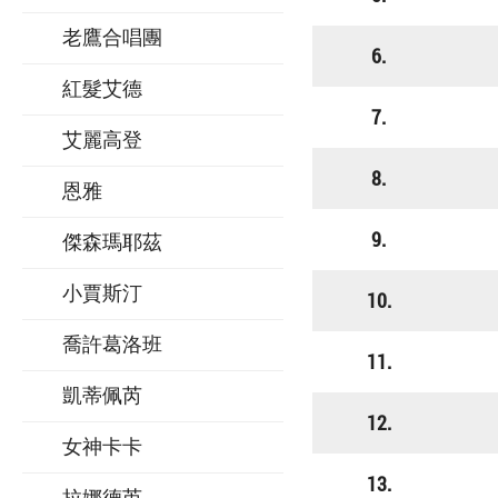
老鷹合唱團
6.
紅髮艾德
7.
艾麗高登
8.
恩雅
9.
傑森瑪耶茲
小賈斯汀
10.
喬許葛洛班
11.
凱蒂佩芮
12.
女神卡卡
13.