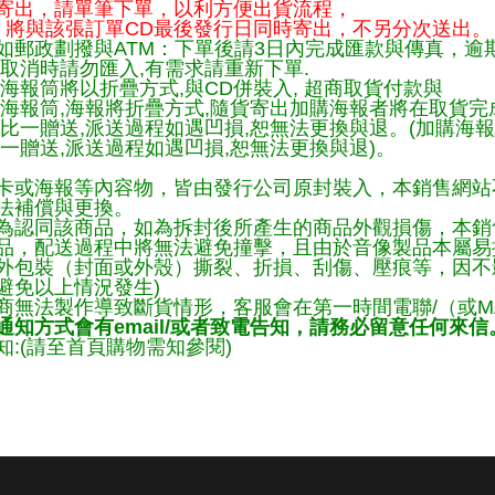
寄出，請單筆下單，以利方便出貨流程，
將與該張訂單CD最後發行日同時寄出，不另分次送出。
如郵政劃撥與ATM：下單後請3日內完成匯款與傳真，逾
取消時請勿匯入,有需求請重新下單.
海報筒將以折疊方式,與CD併裝入, 超商取貨付款與
購海報筒,海報將折疊方式,隨貨寄出加購海報者將在取貨
一比一贈送,派送過程如遇凹損,恕無法更換與退。(加購海
一贈送,派送過程如遇凹損,恕無法更換與退)。
卡或海報等內容物，皆由發行公司原封裝入，本銷售網站
法補償與更換。
為認同該商品，如為拆封後所產生的商品外觀損傷，本銷
品，配送過程中將無法避免撞擊，且由於音像製品本屬易
外包裝（封面或外殼）撕裂、折損、刮傷、壓痕等，因不影
避免以上情況發生)
商無法製作導致斷貨情形，客服會在第一時間電聯/（或M
知方式會有email/或者致電告知，請務必留意任何來信
:(請至首頁購物需知參閱)