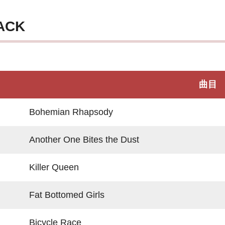
ACK
曲目
Bohemian Rhapsody
Another One Bites the Dust
Killer Queen
Fat Bottomed Girls
Bicycle Race