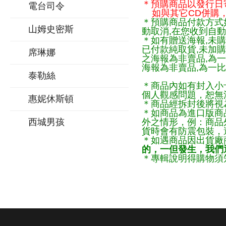
＊預購商品以發行日
電台司令
如與其它CD併購，
＊預購商品付款方式
山姆史密斯
動取消,在您收到自動
＊如有贈送海報,未購
已付款純取貨,未加
席琳娜
之海報為非賣品,為
海報為非賣品,為一比
泰勒絲
＊商品內如有封入小
個人觀感問題，恕無
惠妮休斯頓
＊商品經拆封後將視
＊如商品為進口版商
西城男孩
外之情形，例：商品
貨時會有防震包裝，
＊如遇商品因出貨廠
的，一但發生，我們通
＊專輯說明得購物須知