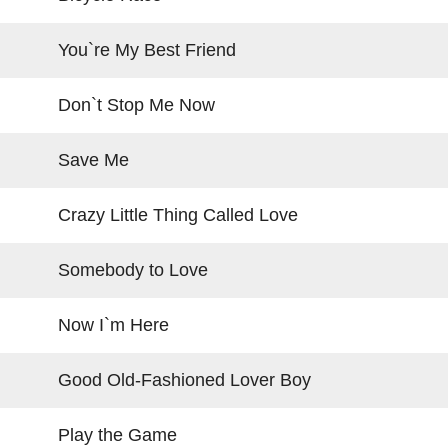
You`re My Best Friend
Don`t Stop Me Now
Save Me
Crazy Little Thing Called Love
Somebody to Love
Now I`m Here
Good Old-Fashioned Lover Boy
Play the Game