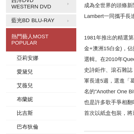
西洋DVD
成為全世界的頭條新聞；
WESTERN DVD
Lambert一同攜手長達
藍光BD
BLU-RAY
熱門藝人
MOST
1981年推出的精選第
POPULAR
金+澳洲15白金)，
亞莉安娜
選輯。在2010年Qu
史詩鉅作、滾石雜誌「史
愛黛兒
軍長達5週，選進「葛
艾薇兒
名的"Another One
布蘭妮
也是許多歌手爭相翻唱
比吉斯
首次以紙盒包裝，將
巴布狄倫