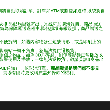
期將自動取消訂單。訂單如ATM或劃撥如逾時,系統將自
完成後,另郵局掛號寄出，系統可加購海報筒。商品贈送
報筒為保障運送過程中.降低損壞海報毀損，商品贈送之
不便拆閱，如遇內容物發生短缺情形，或是印刷上的
售網站一概不負責，恕無法提供退換貨。
損傷之物品，如為CD片碎裂、刮傷等影響正常播放以
響使用及播放，一律無法退換貨，敬請見諒!(商品出
AIL通知），並取消訂單。
商品斷貨是我們都不樂見
。
賣場有隨時更改購買需知條款的權利。