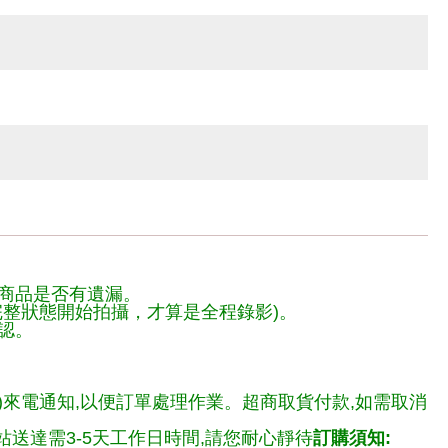
商品是否有遺漏。
整狀態開始拍攝，才算是全程錄影)。
認。
)來電通知,以便訂單處理作業。超商取貨付款,如需取消
送達需3-5天工作日時間,請您耐心靜待
訂購須知: