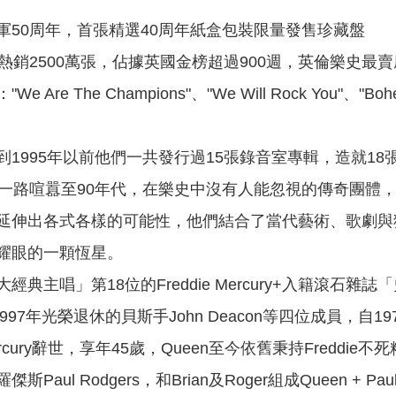
軍50周年，首張精選40周年紙盒包裝限量發售珍藏盤
熱銷2500萬張，佔據英國金榜超過900週，英倫樂史最
re The Champions"、"We Will Rock You"、"Bohem
，到1995年以前他們一共發行過15張錄音室專輯，造就1
代一路喧囂至90年代，在樂史中沒有人能忽視的傳奇團體
音樂延伸出各式各樣的可能性，他們結合了當代藝術、歌劇
耀眼的一顆恆星。
典主唱」第18位的Freddie Mercury+入籍滾石雜誌「
、以及1997年光榮退休的貝斯手John Deacon等四位成員，自
Mercury辭世，享年45歲，Queen至今依舊秉持Freddie
Paul Rodgers，和Brian及Roger組成Queen +