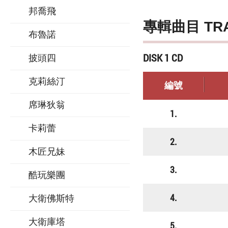
邦喬飛
專輯曲目 TR
布魯諾
DISK 1 CD
披頭四
克莉絲汀
編號
席琳狄翁
1.
卡莉蕾
2.
木匠兄妹
3.
酷玩樂團
4.
大衛佛斯特
大衛庫塔
5.