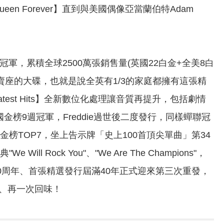
en Forever】直到與美國偶像亞當蘭伯特Adam
多國冠軍，累積全球2500萬張銷售量(英國22白金+全美8白
賣座的大碟，也就是說全英有1/3的家庭都擁有這張精
test Hits】全新數位化處理讓音質再提升，包括劇情
佔英國金榜9週冠軍，Freddie過世後二度發行，同樣蟬聯冠
榜TOP7，坐上告示牌「史上100首頂尖單曲」第34
ill Rock You"、"We Are The Champions"，
50周年、首張精選發行屆滿40年正式迎來第三次重發，
現、再一次回味！