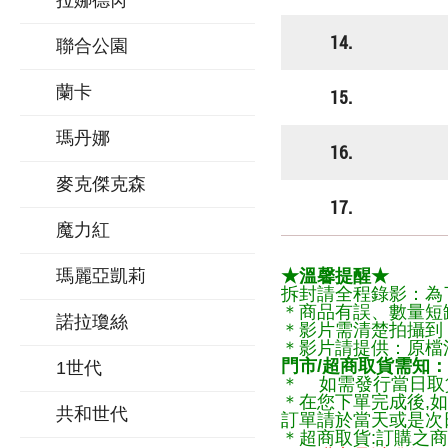
拉娜德芮
14.
聯合公園
蘭卡
15.
瑪丹娜
16.
麥克傑克森
17.
魔力紅
瑪麗亞凱莉
★溫馨提醒★
拆封請全程錄影：為
＊商品有誤、數量短
諾拉瓊絲
＊影片需清楚拍攝到
＊影片請提供：原檔
門市/超商取貨需知：
1世代
＊ 如需發行當日取
＊在您下單完成後,如
共和世代
訂單請於當天或是次
＊超商取貨:訂購之商