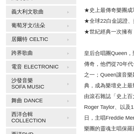
★史上最傳奇樂團成
義大利文歌曲
★全球22白金認證、
葡萄牙文/法朵
★世紀經典一次擁有："We A
居爾特
CELTIC
跨界歌曲
皇后合唱團Queen
傳奇，他們從70年
電音
ELECTRONIC
之一；Queen讓
沙發音樂
典，成為樂壇史上最
SOFA MUSIC
由滾石雜誌「史上百大經
舞曲
DANCE
Roger Taylor
西洋合輯
日，主唱Freddie 
COLLECTION
樂團的靈魂主唱保羅羅傑斯