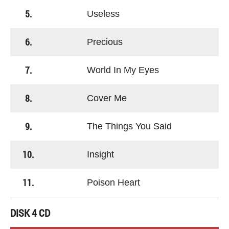
5.
Useless
6.
Precious
7.
World In My Eyes
8.
Cover Me
9.
The Things You Said
10.
Insight
11.
Poison Heart
DISK 4 CD