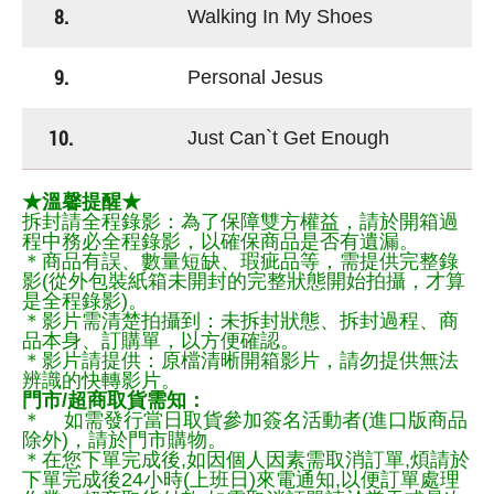
8.
Walking In My Shoes
9.
Personal Jesus
10.
Just Can`t Get Enough
★溫馨提醒★
拆封請全程錄影：為了保障雙方權益，請於開箱過
程中務必全程錄影，以確保商品是否有遺漏。
＊商品有誤、數量短缺、瑕疵品等，需提供完整錄
影(從外包裝紙箱未開封的完整狀態開始拍攝，才算
是全程錄影)。
＊影片需清楚拍攝到：未拆封狀態、拆封過程、商
品本身、訂購單，以方便確認。
＊影片請提供：原檔清晰開箱影片，請勿提供無法
辨識的快轉影片。
門市/超商取貨需知：
＊ 如需發行當日取貨參加簽名活動者(進口版商品
除外)，請於門市購物。
＊在您下單完成後,如因個人因素需取消訂單,煩請於
下單完成後24小時(上班日)來電通知,以便訂單處理