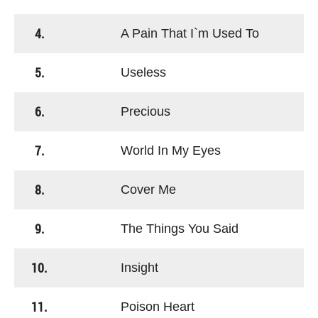
4.
A Pain That I`m Used To
5.
Useless
6.
Precious
7.
World In My Eyes
8.
Cover Me
9.
The Things You Said
10.
Insight
11.
Poison Heart