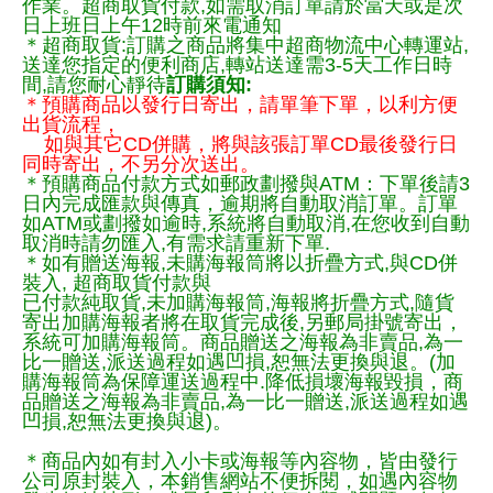
作業。超商取貨付款,如需取消訂單請於當天或是次
日上班日上午12時前來電通知
＊超商取貨:訂購之商品將集中超商物流中心轉運站,
送達您指定的便利商店,轉站送達需3-5天工作日時
間,請您耐心靜待
訂購須知:
＊預購商品以發行日寄出，請單筆下單，以利方便
出貨流程，
如與其它CD併購，將與該張訂單CD最後發行日
同時寄出，不另分次送出。
＊預購商品付款方式如郵政劃撥與ATM：下單後請3
日內完成匯款與傳真，逾期將自動取消訂單。訂單
如ATM或劃撥如逾時,系統將自動取消,在您收到自動
取消時請勿匯入,有需求請重新下單.
＊如有贈送海報,未購海報筒將以折疊方式,與CD併
裝入, 超商取貨付款與
已付款純取貨,未加購海報筒,海報將折疊方式,隨貨
寄出加購海報者將在取貨完成後,另郵局掛號寄出，
系統可加購海報筒。商品贈送之海報為非賣品,為一
比一贈送,派送過程如遇凹損,恕無法更換與退。(加
購海報筒為保障運送過程中.降低損壞海報毀損，商
品贈送之海報為非賣品,為一比一贈送,派送過程如遇
凹損,恕無法更換與退)。
＊商品內如有封入小卡或海報等內容物，皆由發行
公司原封裝入，本銷售網站不便拆閱，如遇內容物