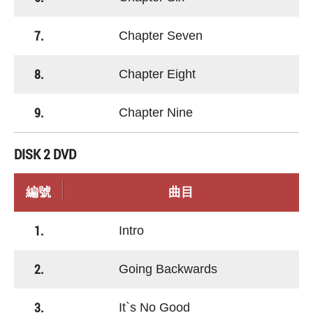
7.
Chapter Seven
8.
Chapter Eight
9.
Chapter Nine
DISK 2 DVD
編號
曲目
1.
Intro
2.
Going Backwards
3.
It`s No Good