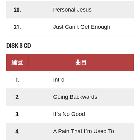
20.
Personal Jesus
21.
Just Can`t Get Enough
DISK 3 CD
編號
曲目
1.
Intro
2.
Going Backwards
3.
It`s No Good
4.
A Pain That I`m Used To