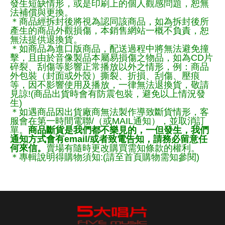
發生短缺情形，或是印刷上的個人觀感問題，恕無
法補償與更換。
＊商品經拆封後將視為認同該商品，如為拆封後所
產生的商品外觀損傷，本銷售網站一概不負責，恕
無法提供退換貨。
＊如商品為進口版商品，配送過程中將無法避免撞
擊，且由於音像製品本屬易損傷之物品，如為CD片
碎裂、刮傷等影響正常播放以外之情形，例：商品
外包裝（封面或外殼）撕裂、折損、刮傷、壓痕
等，因不影響使用及播放，一律無法退換貨，敬請
見諒!(商品出貨時會有防震包裝，避免以上情況發
生)
＊如遇商品因出貨廠商無法製作導致斷貨情形，客
服會在第一時間電聯/（或MAIL通知），並取消訂
單。
商品斷貨是我們都不樂見的，一但發生，我們
通知方式會有email/或者致電告知，請務必留意任
何來信。
賣場有隨時更改購買需知條款的權利。
＊專輯說明得購物須知:(請至首頁購物需知參閱)