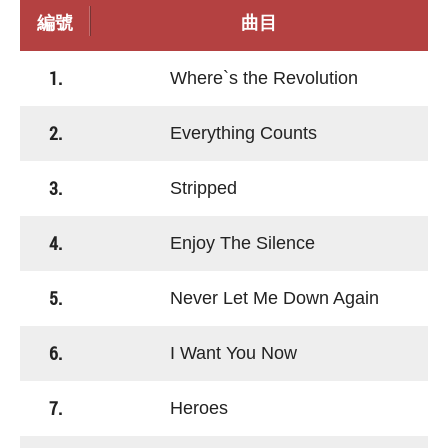
編號
曲目
1.
Where`s the Revolution
2.
Everything Counts
3.
Stripped
4.
Enjoy The Silence
5.
Never Let Me Down Again
6.
I Want You Now
7.
Heroes