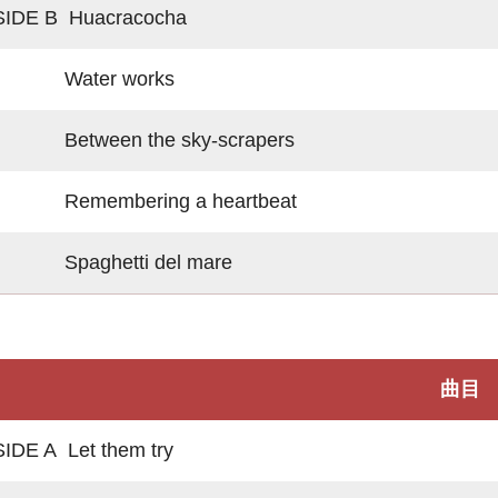
SIDE B Huacracocha
Water works
Between the sky-scrapers
Remembering a heartbeat
Spaghetti del mare
曲目
SIDE A Let them try