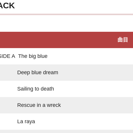
ACK
曲目
SIDE A The big blue
Deep blue dream
Sailing to death
Rescue in a wreck
La raya