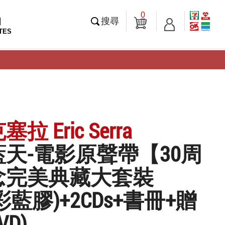
0
知
搜尋
TES
拉 Eric Serra
天-電影原聲帶【30周
念完美典藏大套裝
(彩藍膠)+2CDs+書冊+贈
D)