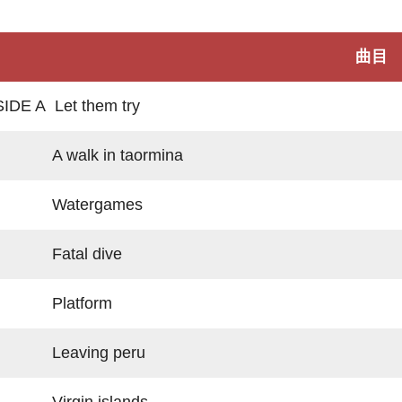
曲目
SIDE A Let them try
A walk in taormina
Watergames
Fatal dive
Platform
Leaving peru
Virgin islands