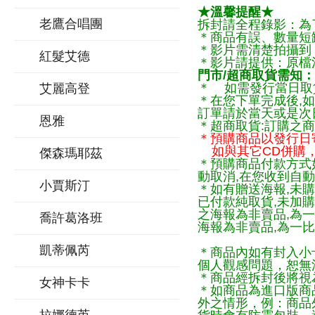
★溫馨提醒★
老鷹合唱團
拆封請全程錄影：為
＊商品有誤、數量短
＊影片需清楚拍攝到
紅髮艾德
＊影片請提供：原檔
門市/超商取貨需知：
＊ 如需發行當日取
艾麗高登
＊在您下單完成後,如
訂單請於當天或是次
恩雅
＊超商取貨:訂購之商
＊預購商品以發行日
如與其它CD併購，
傑森瑪耶茲
＊預購商品付款方式
動取消,在您收到自動
小賈斯汀
＊如有贈送海報,未購
已付款純取貨,未加
之海報為非賣品,為
喬許葛洛班
海報為非賣品,為一比
凱蒂佩芮
＊商品內如有封入小
個人觀感問題，恕無
＊商品經拆封後將視
女神卡卡
＊如商品為進口版商
外之情形，例：商品