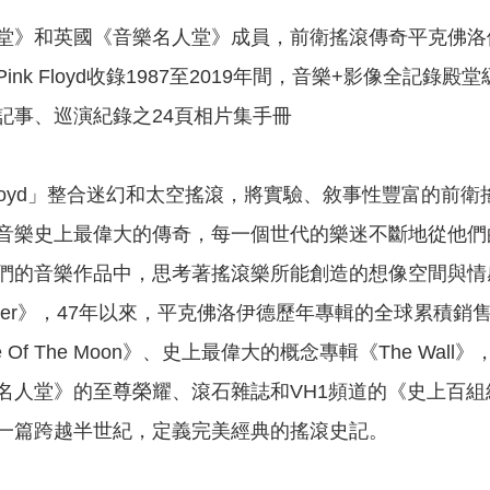
》和英國《音樂名人堂》成員，前衛搖滾傳奇平克佛洛伊德P
nk Floyd收錄1987至2019年間，音樂+影像全記錄
記事、巡演紀錄之24頁相片集手冊
 Floyd」整合迷幻和太空搖滾，將實驗、敘事性豐富的
音樂史上最偉大的傳奇，每一個世代的樂迷不斷地從他們
們的音樂作品中，思考著搖滾樂所能創造的想像空間與情感共
ss River》，47年以來，平克佛洛伊德歷年專輯的全球
 Side Of The Moon》、史上最偉大的概念專輯《The
名人堂》的至尊榮耀、滾石雜誌和VH1頻道的《史上百
一篇跨越半世紀，定義完美經典的搖滾史記。