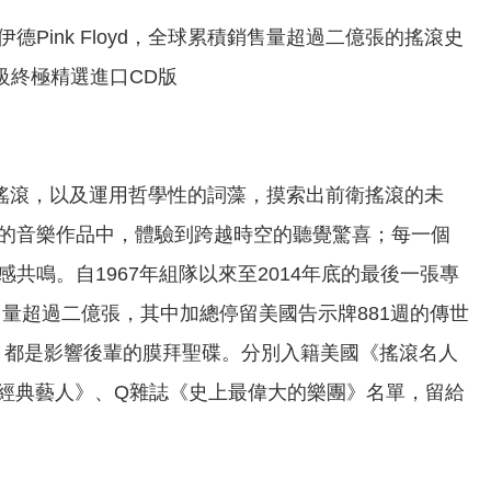
ink Floyd，全球累積銷售量超過二億張的搖滾史
殿堂級終極精選進口CD版
前衛搖滾，以及運用哲學性的詞藻，摸索出前衛搖滾的未
的音樂作品中，體驗到跨越時空的聽覺驚喜；每一個
鳴。自1967年組隊以來至2014年底的最後一張專
累積銷售量超過二億張，其中加總停留美國告示牌881週的傳世
 Wall》，都是影響後輩的膜拜聖碟。分別入籍美國《搖滾名人
組經典藝人》、Q雜誌《史上最偉大的樂團》名單，留給