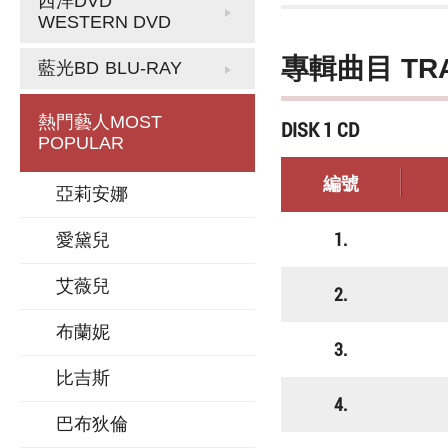
西洋DVD
WESTERN DVD
專輯曲目 TR
藍光BD
BLU-RAY
熱門藝人
MOST
DISK 1 CD
POPULAR
編號
亞莉安娜
1.
愛黛兒
艾薇兒
2.
布蘭妮
3.
比吉斯
4.
巴布狄倫