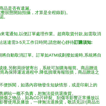
商品是否有遺漏。
整狀態開始拍攝，才算是全程錄影)。
認。
)來電通知,以便訂單處理作業。超商取貨付款,如需取消
送達需3-5天工作日時間,請您耐心靜待
訂購須知:
期將自動取消訂單。訂單如ATM或劃撥如逾時,系統將自
完成後,另郵局掛號寄出，系統可加購海報筒。商品贈送
報筒為保障運送過程中.降低損壞海報毀損，商品贈送之
不便拆閱，如遇內容物發生短缺情形，或是印刷上的
售網站一概不負責，恕無法提供退換貨。
損傷之物品，如為CD片碎裂、刮傷等影響正常播放以
響使用及播放，一律無法退換貨，敬請見諒!(商品出