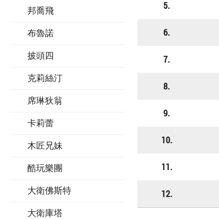
5.
邦喬飛
6.
布魯諾
披頭四
7.
克莉絲汀
8.
席琳狄翁
9.
卡莉蕾
10.
木匠兄妹
11.
酷玩樂團
大衛佛斯特
12.
大衛庫塔