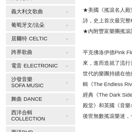
★美國《搖滾名人殿堂
義大利文歌曲
詩，史上首次最完整Pi
葡萄牙文/法朵
★內附豐富樂團搖滾
居爾特
CELTIC
跨界歌曲
平克佛洛伊德Pink
來，進而造就了流行
電音
ELECTRONIC
世代的樂團持續在他
沙發音樂
輯《The Endle
SOFA MUSIC
經典《The Dark
舞曲
DANCE
殿堂》和英國《音樂
西洋合輯
後世無數搖滾樂迷，
COLLECTION