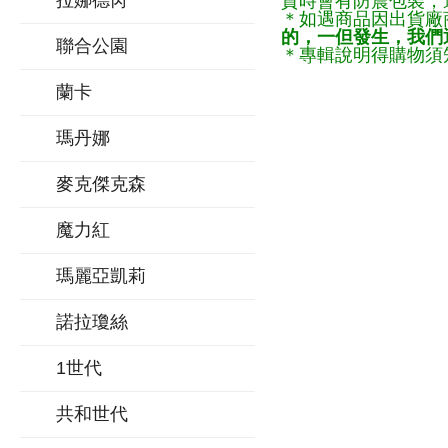
拉娜德芮
貨時會有防震包裝，
＊如遇商品因出貨廠
的，一但發生，我們通
聯合公園
＊專輯說明得購物須知
蘭卡
瑪丹娜
麥克傑克森
魔力紅
瑪麗亞凱莉
諾拉瓊絲
1世代
共和世代