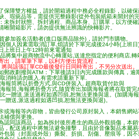
了保障雙方權益，請於開箱過程中務必全程錄影，以確保
缺、瑕疵品等，需提供完整錄影(從外包裝紙箱未開封的完
：未拆封狀態、拆封過程、商品本身、訂購單，以方便確
清晰開箱影片，請勿提供無法辨識的快轉影片。
貨參加簽名活動者(進口版商品除外)，請於門市購物。
因個人因素需取消訂單,煩請於下單完成後24小時(上班日
日上班日上午12時前來電通知
品將集中超商物流中心轉運站,送達您指定的便利商店,轉站
寄出，請單筆下單，以利方便出貨流程，
將與該張訂單CD最後發行日同時寄出，不另分次送出。
如郵政劃撥與ATM：下單後請3日內完成匯款與傳真，逾
取消時請勿匯入,有需求請重新下單.
海報筒將以折疊方式,與CD併裝入, 超商取貨付款與
購海報筒,海報將折疊方式,隨貨寄出加購海報者將在取貨
一比一贈送,派送過程如遇凹損,恕無法更換與退。(加購海
一贈送,派送過程如遇凹損,恕無法更換與退)。
卡或海報等內容物，皆由發行公司原封裝入，本銷售網站
法補償與更換。
為認同該商品，如為拆封後所產生的商品外觀損傷，本銷
品，配送過程中將無法避免撞擊，且由於音像製品本屬易
外包裝（封面或外殼）撕裂、折損、刮傷、壓痕等，因不影