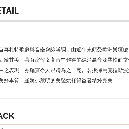
ETAIL
首莫札特歌劇與音樂會詠嘆調，由近年來頗受歐洲樂壇矚
細緻甘美，具有當代女高音中難得的純淨高音及柔軟而富
中之表現，亦確實令人眼睛為之一亮。名指揮馬克拉斯浸
美好本質，並將弗萊明的美聲烘托得益發精純完美。
ACK