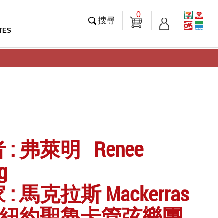
0
知
搜尋
TES
: 弗萊明 Renee
g
: 馬克拉斯 Mackerras
: 紐約聖魯卡管弦樂團