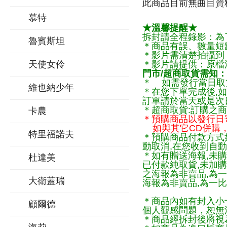
此商品目前無曲目資料
慕特
★溫馨提醒★
拆封請全程錄影：為
魯賓斯坦
＊商品有誤、數量短
＊影片需清楚拍攝到
天使女伶
＊影片請提供：原檔
門市/超商取貨需知：
＊ 如需發行當日取
維也納少年
＊在您下單完成後,如
訂單請於當天或是次
＊超商取貨:訂購之商
卡農
＊預購商品以發行日
如與其它CD併購，
特里福諾夫
＊預購商品付款方式
動取消,在您收到自動
＊如有贈送海報,未購
杜達美
已付款純取貨,未加
之海報為非賣品,為
大衛蓋瑞
海報為非賣品,為一比
＊商品內如有封入小
顧爾德
個人觀感問題，恕無
＊商品經拆封後將視