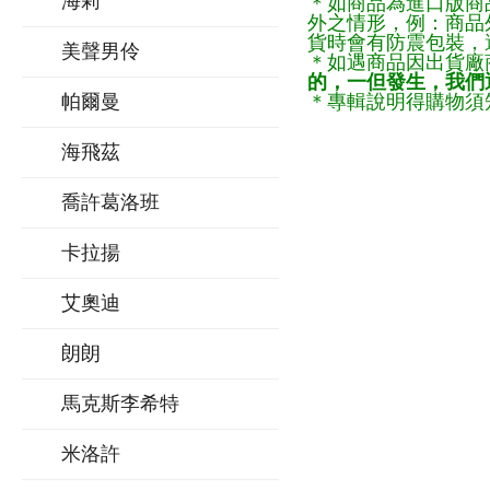
海莉
＊如商品為進口版商
外之情形，例：商品
貨時會有防震包裝，
美聲男伶
＊如遇商品因出貨廠
的，一但發生，我們通
帕爾曼
＊專輯說明得購物須知
海飛茲
喬許葛洛班
卡拉揚
艾奧迪
朗朗
馬克斯李希特
米洛許