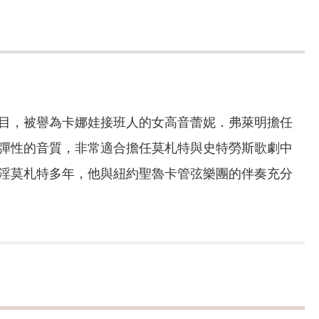
目，被譽為卡娜娃接班人的女高音蕾妮．弗萊明擔任
彈性的音質，非常適合擔任莫札特與史特勞斯歌劇中
淫莫札特多年，他與紐約聖魯卡管弦樂團的伴奏充分