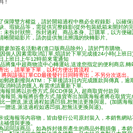
 !
了保障雙方權益，請於開箱過程中務必全程錄影，以確保
缺、瑕疵品等，需提供完整錄影(從外包裝紙箱未開封的完
：未拆封狀態、拆封過程、商品本身、訂購單，以方便確
清晰開箱影片，請勿提供無法辨識的快轉影片。
貨參加簽名活動者(進口版商品除外)，請於門市購物。
因個人因素需取消訂單,煩請於下單完成後24小時(上班日
日上班日上午12時前來電通知
品將集中超商物流中心轉運站,送達您指定的便利商店,轉站
寄出，請單筆下單，以利方便出貨流程，
將與該張訂單CD最後發行日同時寄出，不另分次送出。
如郵政劃撥與ATM：下單後請3日內完成匯款與傳真，逾
取消時請勿匯入,有需求請重新下單.
海報筒將以折疊方式,與CD併裝入, 超商取貨付款與
購海報筒,海報將折疊方式,隨貨寄出加購海報者將在取貨
一比一贈送,派送過程如遇凹損,恕無法更換與退。(加購海
一贈送,派送過程如遇凹損,恕無法更換與退)。
卡或海報等內容物，皆由發行公司原封裝入，本銷售網站
法補償與更換。
為認同該商品，如為拆封後所產生的商品外觀損傷，本銷