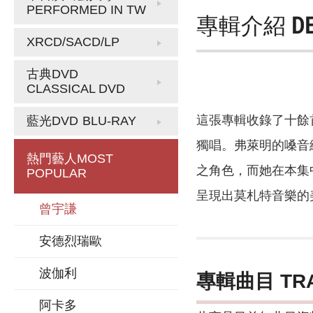
PERFORMED IN TW
專輯介紹
D
XRCD/SACD/LP
古典DVD
CLASSICAL DVD
這張專輯收錄了十餘
藍光DVD
BLU-RAY
獨唱。弗萊明的嗓音
熱門藝人
MOST
之角色，而她在本集
POPULAR
呈現出莫札特音樂的
曾宇謙
安德烈瑞歐
波伽利
專輯曲目 TR
阿卡多