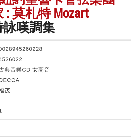
: 莫札特 Mozart
特詠嘆調集
0028945260228
4526022
古典音樂CD 女高音
DECCA
福茂
1