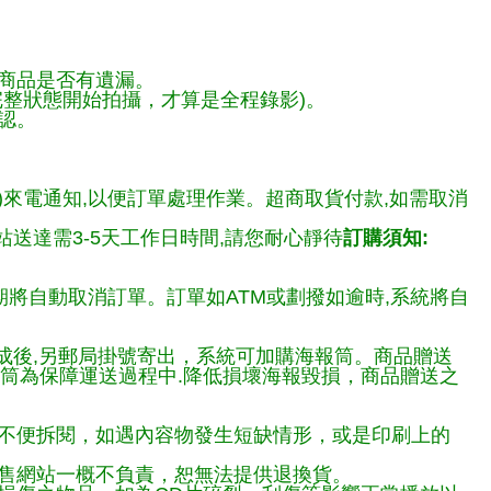
商品是否有遺漏。
整狀態開始拍攝，才算是全程錄影)。
認。
)來電通知,以便訂單處理作業。超商取貨付款,如需取消
送達需3-5天工作日時間,請您耐心靜待
訂購須知:
期將自動取消訂單。訂單如ATM或劃撥如逾時,系統將自
完成後,另郵局掛號寄出，系統可加購海報筒。商品贈送
報筒為保障運送過程中.降低損壞海報毀損，商品贈送之
不便拆閱，如遇內容物發生短缺情形，或是印刷上的
售網站一概不負責，恕無法提供退換貨。