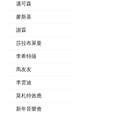
邁可森
麥斯基
謝霖
莎拉布萊曼
李希特薩
馬友友
李雲迪
莫札特效應
新年音樂會