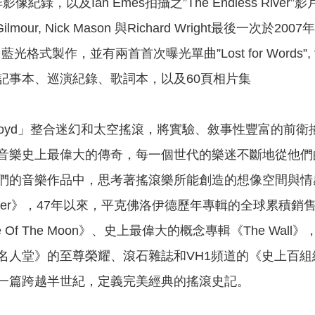
像紀錄，以及Ian Emes拍攝之”The Endless River”影
lmour, Nick Mason 與Richard Wright最後一次於2
光格式製作，並有兩首首次曝光單曲”Lost for Words”, “
記事本、巡演紀錄、歌詞本，以及60頁相片集
 Floyd」整合迷幻和太空搖滾，將實驗、敘事性豐富的
音樂史上最偉大的傳奇，每一個世代的樂迷不斷地從他們
們的音樂作品中，思考著搖滾樂所能創造的想像空間與情感共
ss River》，47年以來，平克佛洛伊德歷年專輯的全球
 Side Of The Moon》、史上最偉大的概念專輯《The
名人堂》的至尊榮耀、滾石雜誌和VH1頻道的《史上百
一篇跨越半世紀，定義完美經典的搖滾史記。