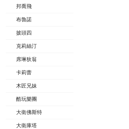
邦喬飛
布魯諾
披頭四
克莉絲汀
席琳狄翁
卡莉蕾
木匠兄妹
酷玩樂團
大衛佛斯特
大衛庫塔