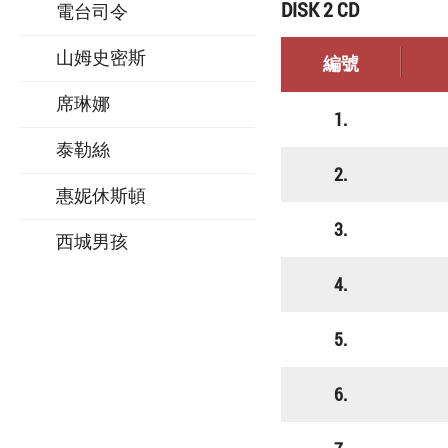
DISK 2 CD
電台司令
山姆史密斯
編號
席琳娜
1.
泰勒絲
2.
惠妮休斯頓
3.
西城男孩
4.
5.
6.