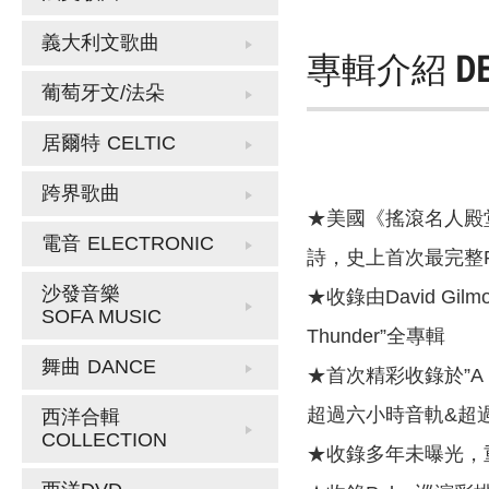
義大利文歌曲
專輯介紹
D
葡萄牙文/法朵
居爾特
CELTIC
跨界歌曲
★美國《搖滾名人殿堂
電音
ELECTRONIC
詩，史上首次最完整Pi
沙發音樂
★收錄由David Gilmo
SOFA MUSIC
Thunder”全專輯
舞曲
DANCE
★首次精彩收錄於”A Mome
超過六小時音軌&超
西洋合輯
COLLECTION
★收錄多年未曝光，重新