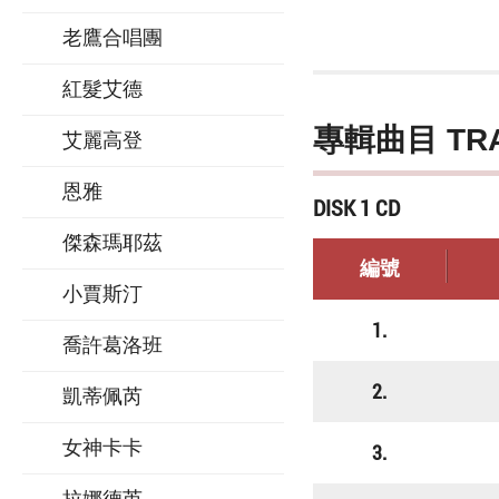
老鷹合唱團
紅髮艾德
專輯曲目 TR
艾麗高登
恩雅
DISK 1 CD
傑森瑪耶茲
編號
小賈斯汀
1.
喬許葛洛班
2.
凱蒂佩芮
女神卡卡
3.