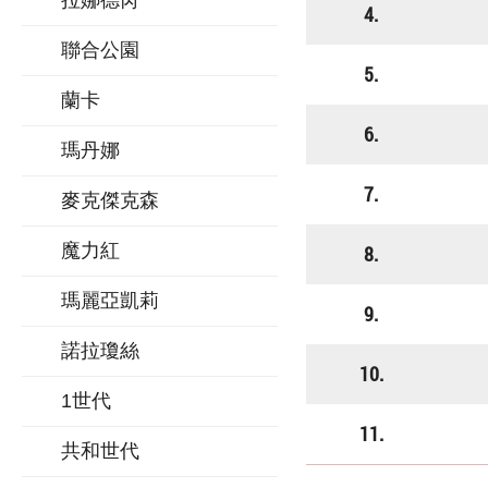
拉娜德芮
4.
聯合公園
5.
蘭卡
6.
瑪丹娜
7.
麥克傑克森
魔力紅
8.
瑪麗亞凱莉
9.
諾拉瓊絲
10.
1世代
11.
共和世代