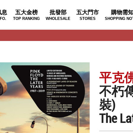
訊息
五大金榜
批發部
五大門市
購物需
FO.
TOP RANKING
WHOLESALE
STORES
SHOPPING NO
平克佛洛
不朽傳
裝)
The La