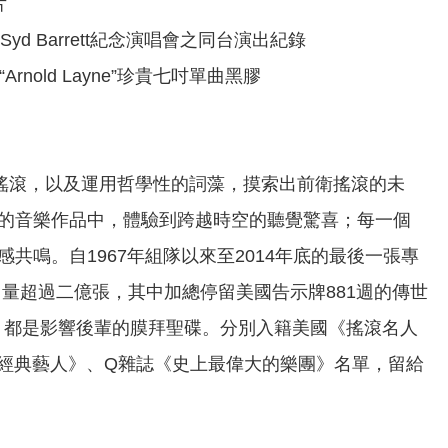
片
007年Syd Barrett紀念演唱會之同台演出紀錄
Arnold Layne”珍貴七吋單曲黑膠
前衛搖滾，以及運用哲學性的詞藻，摸索出前衛搖滾的未
的音樂作品中，體驗到跨越時空的聽覺驚喜；每一個
鳴。自1967年組隊以來至2014年底的最後一張專
累積銷售量超過二億張，其中加總停留美國告示牌881週的傳世
 Wall》，都是影響後輩的膜拜聖碟。分別入籍美國《搖滾名人
組經典藝人》、Q雜誌《史上最偉大的樂團》名單，留給