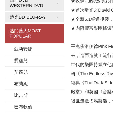
西洋DVD
★收錄Pulse巡演彩排影
WESTERN DVD
★首次曝光之David Gi
藍光BD
BLU-RAY
★全新5.1聲道後製，藍
★內附豐富樂團搖滾
熱門藝人
MOST
POPULAR
平克佛洛伊德Pink
亞莉安娜
來，進而造就了流行
愛黛兒
世代的樂團持續在他
艾薇兒
輯《The Endle
經典《The Dark
布蘭妮
殿堂》和英國《音樂
比吉斯
後世無數搖滾樂迷，
巴布狄倫