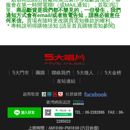
服會在第一時間電聯/（或MAIL通知），並取消訂
單。
商品斷貨是我們都不樂見的，一但發生，我們
通知方式會有email/或者致電告知，請務必留意任
何來信。
賣場有隨時更改購買需知條款的權利。
＊專輯說明得購物須知:(請至首頁購物需知參閱)
5大門市
團購
聯絡我們
5大徵人
5大金榜
友站連結
超商取貨
社群媒體
臺灣網路認證
TEL：06-2282886 FAX：06-
2285023
上班時間：AM10:00~PM18:00 (六日休假)