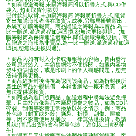
＊如有贈送海報,未購海報筒將以折疊方式,與CD併
裝入, 超商取貨付款與
已付款純取貨,未加購海報筒,海報將折疊方式,隨貨
寄出加購海報者將在取貨完成後,另郵局掛號寄出，
系統可加購海報筒。商品贈送之海報為非賣品,為一
比一贈送,派送過程如遇凹損,恕無法更換與退。(加
購海報筒為保障運送過程中.降低損壞海報毀損，商
品贈送之海報為非賣品,為一比一贈送,派送過程如遇
凹損,恕無法更換與退)。
＊商品內如有封入小卡或海報等內容物，皆由發行
公司原封裝入，本銷售網站不便拆閱，如遇內容物
發生短缺情形，或是印刷上的個人觀感問題，恕無
法補償與更換。
＊商品經拆封後將視為認同該商品，如為拆封後所
產生的商品外觀損傷，本銷售網站一概不負責，恕
無法提供退換貨。
＊如商品為進口版商品，配送過程中將無法避免撞
擊，且由於音像製品本屬易損傷之物品，如為CD片
碎裂、刮傷等影響正常播放以外之情形，例：商品
外包裝（封面或外殼）撕裂、折損、刮傷、壓痕
等，因不影響使用及播放，一律無法退換貨，敬請
見諒!(商品出貨時會有防震包裝，避免以上情況發
生)
＊如遇商品因出貨廠商無法製作導致斷貨情形，客