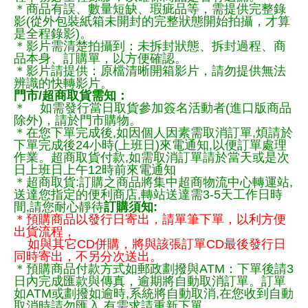
＊商品有誤、數量短缺、瑕疵品等，需提供完整錄
影(從外包裝紙箱未開封的完整狀態開始拍攝，才算
是全程錄影)。
＊影片需清楚拍攝到：未拆封狀態、拆封過程、商
品本身、訂購單，以方便確認。
＊影片請提供：原檔清晰開箱影片，請勿提供無法
辨識的快轉影片。
門市/超商取貨需知：
＊ 如需發行當日取貨參加簽名活動者(進口版商品
除外)，請於門市購物。
＊在您下單完成後,如因個人因素需取消訂單,煩請於
下單完成後24小時(上班日)來電通知,以便訂單處理
作業。超商取貨付款,如需取消訂單請於當天或是次
日上班日上午12時前來電通知
＊超商取貨:訂購之商品將集中超商物流中心轉運站,
送達您指定的便利商店,轉站送達需3-5天工作日時
間,請您耐心靜待
訂購須知:
＊預購商品以發行日寄出，請單筆下單，以利方便
出貨流程，
如與其它CD併購，將與該張訂單CD最後發行日
同時寄出，不另分次送出。
＊預購商品付款方式如郵政劃撥與ATM：下單後請3
日內完成匯款與傳真，逾期將自動取消訂單。訂單
如ATM或劃撥如逾時,系統將自動取消,在您收到自動
取消時請勿匯入,有需求請重新下單.