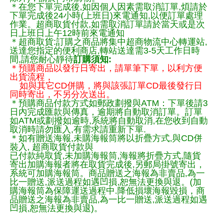
＊在您下單完成後,如因個人因素需取消訂單,煩請於
下單完成後24小時(上班日)來電通知,以便訂單處理
作業。超商取貨付款,如需取消訂單請於當天或是次
日上班日上午12時前來電通知
＊超商取貨:訂購之商品將集中超商物流中心轉運站,
送達您指定的便利商店,轉站送達需3-5天工作日時
間,請您耐心靜待
訂購須知:
＊預購商品以發行日寄出，請單筆下單，以利方便
出貨流程，
如與其它CD併購，將與該張訂單CD最後發行日
同時寄出，不另分次送出。
＊預購商品付款方式如郵政劃撥與ATM：下單後請3
日內完成匯款與傳真，逾期將自動取消訂單。訂單
如ATM或劃撥如逾時,系統將自動取消,在您收到自動
取消時請勿匯入,有需求請重新下單.
＊如有贈送海報,未購海報筒將以折疊方式,與CD併
裝入, 超商取貨付款與
已付款純取貨,未加購海報筒,海報將折疊方式,隨貨
寄出加購海報者將在取貨完成後,另郵局掛號寄出，
系統可加購海報筒。商品贈送之海報為非賣品,為一
比一贈送,派送過程如遇凹損,恕無法更換與退。(加
購海報筒為保障運送過程中.降低損壞海報毀損，商
品贈送之海報為非賣品,為一比一贈送,派送過程如遇
凹損,恕無法更換與退)。