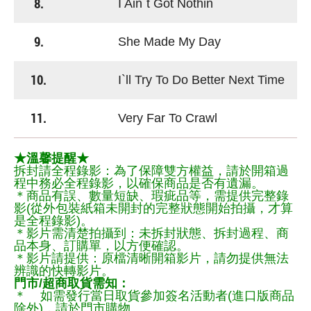
8.
I Ain`t Got Nothin`
9.
She Made My Day
10.
I`ll Try To Do Better Next Time
11.
Very Far To Crawl
★溫馨提醒★
拆封請全程錄影：為了保障雙方權益，請於開箱過
程中務必全程錄影，以確保商品是否有遺漏。
＊商品有誤、數量短缺、瑕疵品等，需提供完整錄
影(從外包裝紙箱未開封的完整狀態開始拍攝，才算
是全程錄影)。
＊影片需清楚拍攝到：未拆封狀態、拆封過程、商
品本身、訂購單，以方便確認。
＊影片請提供：原檔清晰開箱影片，請勿提供無法
辨識的快轉影片。
門市/超商取貨需知：
＊ 如需發行當日取貨參加簽名活動者(進口版商品
除外)，請於門市購物。