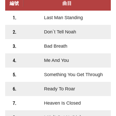
編號
曲目
1.
Last Man Standing
2.
Don`t Tell Noah
3.
Bad Breath
4.
Me And You
5.
Something You Get Through
6.
Ready To Roar
7.
Heaven Is Closed