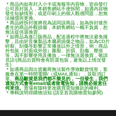
＊商品內如有封入小卡或海報等內容物，皆由發行
公司原封裝入，本銷售網站不便拆閱，如遇內容物
發生短缺情形，或是印刷上的個人觀感問題，恕無
法補償與更換。
＊商品經拆封後將視為認同該商品，如為拆封後所
產生的商品外觀損傷，本銷售網站一概不負責，恕
無法提供退換貨。
＊如商品為進口版商品，配送過程中將無法避免撞
擊，且由於音像製品本屬易損傷之物品，如為CD片
碎裂、刮傷等影響正常播放以外之情形，例：商品
外包裝（封面或外殼）撕裂、折損、刮傷、壓痕
等，因不影響使用及播放，一律無法退換貨，敬請
見諒!(商品出貨時會有防震包裝，避免以上情況發
生)
＊如遇商品因出貨廠商無法製作導致斷貨情形，客
服會在第一時間電聯/（或MAIL通知），並取消訂
單。
商品斷貨是我們都不樂見的，一但發生，我們
通知方式會有email/或者致電告知，請務必留意任
何來信。
賣場有隨時更改購買需知條款的權利。
＊專輯說明得購物須知:(請至首頁購物需知參閱)