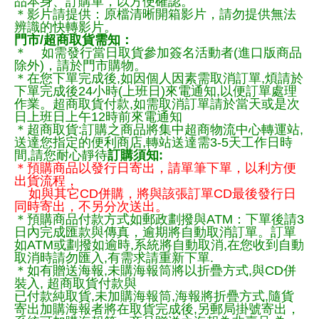
品本身、訂購單，以方便確認。
＊影片請提供：原檔清晰開箱影片，請勿提供無法
辨識的快轉影片。
門市/超商取貨需知：
＊ 如需發行當日取貨參加簽名活動者(進口版商品
除外)，請於門市購物。
＊在您下單完成後,如因個人因素需取消訂單,煩請於
下單完成後24小時(上班日)來電通知,以便訂單處理
作業。超商取貨付款,如需取消訂單請於當天或是次
日上班日上午12時前來電通知
＊超商取貨:訂購之商品將集中超商物流中心轉運站,
送達您指定的便利商店,轉站送達需3-5天工作日時
間,請您耐心靜待
訂購須知:
＊預購商品以發行日寄出，請單筆下單，以利方便
出貨流程，
如與其它CD併購，將與該張訂單CD最後發行日
同時寄出，不另分次送出。
＊預購商品付款方式如郵政劃撥與ATM：下單後請3
日內完成匯款與傳真，逾期將自動取消訂單。訂單
如ATM或劃撥如逾時,系統將自動取消,在您收到自動
取消時請勿匯入,有需求請重新下單.
＊如有贈送海報,未購海報筒將以折疊方式,與CD併
裝入, 超商取貨付款與
已付款純取貨,未加購海報筒,海報將折疊方式,隨貨
寄出加購海報者將在取貨完成後,另郵局掛號寄出，