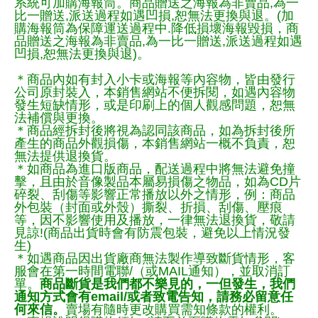
系統可加購海報筒。商品贈送之海報為非賣品,為一
比一贈送,派送過程如遇凹損,恕無法更換與退。(加
購海報筒為保障運送過程中.降低損壞海報毀損，商
品贈送之海報為非賣品,為一比一贈送,派送過程如遇
凹損,恕無法更換與退)。
＊商品內如有封入小卡或海報等內容物，皆由發行
公司原封裝入，本銷售網站不便拆閱，如遇內容物
發生短缺情形，或是印刷上的個人觀感問題，恕無
法補償與更換。
＊商品經拆封後將視為認同該商品，如為拆封後所
產生的商品外觀損傷，本銷售網站一概不負責，恕
無法提供退換貨。
＊如商品為進口版商品，配送過程中將無法避免撞
擊，且由於音像製品本屬易損傷之物品，如為CD片
碎裂、刮傷等影響正常播放以外之情形，例：商品
外包裝（封面或外殼）撕裂、折損、刮傷、壓痕
等，因不影響使用及播放，一律無法退換貨，敬請
見諒!(商品出貨時會有防震包裝，避免以上情況發
生)
＊如遇商品因出貨廠商無法製作導致斷貨情形，客
服會在第一時間電聯/（或MAIL通知），並取消訂
單。
商品斷貨是我們都不樂見的，一但發生，我們
通知方式會有email/或者致電告知，請務必留意任
何來信。
賣場有隨時更改購買需知條款的權利。