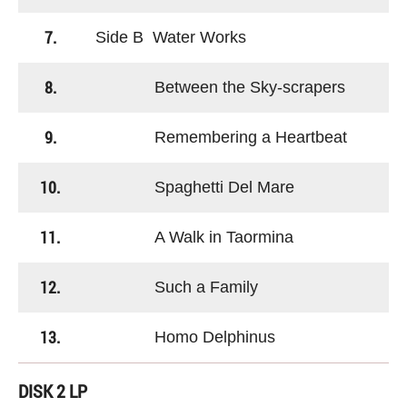
7.
Side B Water Works
8.
Between the Sky-scrapers
9.
Remembering a Heartbeat
10.
Spaghetti Del Mare
11.
A Walk in Taormina
12.
Such a Family
13.
Homo Delphinus
DISK 2 LP