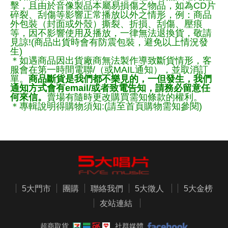
擊，且由於音像製品本屬易損傷之物品，如為CD片
碎裂、刮傷等影響正常播放以外之情形，例：商品
外包裝（封面或外殼）撕裂、折損、刮傷、壓痕
等，因不影響使用及播放，一律無法退換貨，敬請
見諒!(商品出貨時會有防震包裝，避免以上情況發
生)
＊如遇商品因出貨廠商無法製作導致斷貨情形，客
服會在第一時間電聯/（或MAIL通知），並取消訂
單。
商品斷貨是我們都不樂見的，一但發生，我們
通知方式會有email/或者致電告知，請務必留意任
何來信。
賣場有隨時更改購買需知條款的權利。
＊專輯說明得購物須知:(請至首頁購物需知參閱)
5大門市
團購
聯絡我們
5大徵人
5大金榜
友站連結
超商取貨
社群媒體