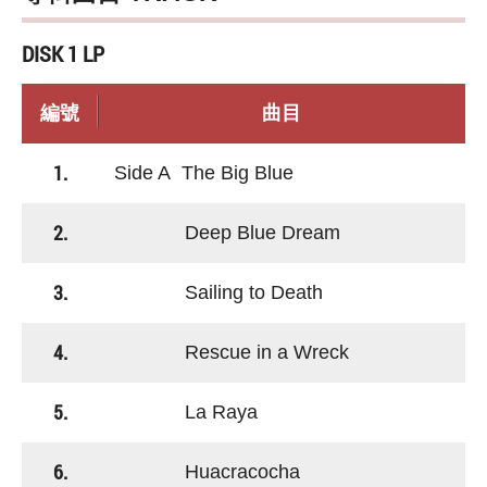
DISK 1 LP
編號
曲目
1.
Side A The Big Blue
2.
Deep Blue Dream
3.
Sailing to Death
4.
Rescue in a Wreck
5.
La Raya
6.
Huacracocha