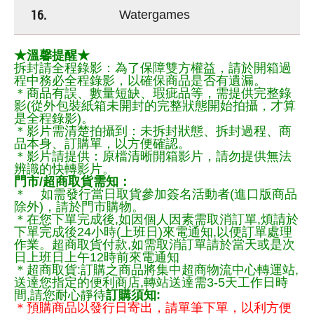
16.
Watergames
★溫馨提醒★
拆封請全程錄影：為了保障雙方權益，請於開箱過
程中務必全程錄影，以確保商品是否有遺漏。
＊商品有誤、數量短缺、瑕疵品等，需提供完整錄
影(從外包裝紙箱未開封的完整狀態開始拍攝，才算
是全程錄影)。
＊影片需清楚拍攝到：未拆封狀態、拆封過程、商
品本身、訂購單，以方便確認。
＊影片請提供：原檔清晰開箱影片，請勿提供無法
辨識的快轉影片。
門市/超商取貨需知：
＊ 如需發行當日取貨參加簽名活動者(進口版商品
除外)，請於門市購物。
＊在您下單完成後,如因個人因素需取消訂單,煩請於
下單完成後24小時(上班日)來電通知,以便訂單處理
作業。超商取貨付款,如需取消訂單請於當天或是次
日上班日上午12時前來電通知
＊超商取貨:訂購之商品將集中超商物流中心轉運站,
送達您指定的便利商店,轉站送達需3-5天工作日時
間,請您耐心靜待
訂購須知:
＊預購商品以發行日寄出，請單筆下單，以利方便