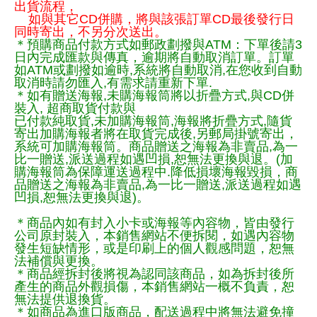
出貨流程，
如與其它CD併購，將與該張訂單CD最後發行日
同時寄出，不另分次送出。
＊預購商品付款方式如郵政劃撥與ATM：下單後請3
日內完成匯款與傳真，逾期將自動取消訂單。訂單
如ATM或劃撥如逾時,系統將自動取消,在您收到自動
取消時請勿匯入,有需求請重新下單.
＊如有贈送海報,未購海報筒將以折疊方式,與CD併
裝入, 超商取貨付款與
已付款純取貨,未加購海報筒,海報將折疊方式,隨貨
寄出加購海報者將在取貨完成後,另郵局掛號寄出，
系統可加購海報筒。商品贈送之海報為非賣品,為一
比一贈送,派送過程如遇凹損,恕無法更換與退。(加
購海報筒為保障運送過程中.降低損壞海報毀損，商
品贈送之海報為非賣品,為一比一贈送,派送過程如遇
凹損,恕無法更換與退)。
＊商品內如有封入小卡或海報等內容物，皆由發行
公司原封裝入，本銷售網站不便拆閱，如遇內容物
發生短缺情形，或是印刷上的個人觀感問題，恕無
法補償與更換。
＊商品經拆封後將視為認同該商品，如為拆封後所
產生的商品外觀損傷，本銷售網站一概不負責，恕
無法提供退換貨。
＊如商品為進口版商品，配送過程中將無法避免撞