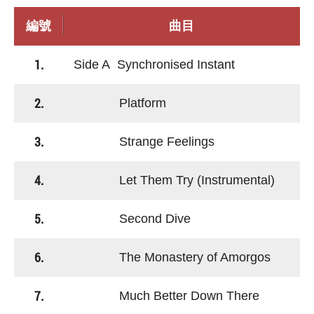
編號
曲目
1.
Side A Synchronised Instant
2.
Platform
3.
Strange Feelings
4.
Let Them Try (Instrumental)
5.
Second Dive
6.
The Monastery of Amorgos
7.
Much Better Down There