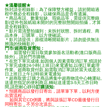
★溫馨提醒★
拆封請全程錄影：為了保障雙方權益，請於開箱過
程中務必全程錄影，以確保商品是否有遺漏。
＊商品有誤、數量短缺、瑕疵品等，需提供完整錄
影(從外包裝紙箱未開封的完整狀態開始拍攝，才算
是全程錄影)。
＊影片需清楚拍攝到：未拆封狀態、拆封過程、商
品本身、訂購單，以方便確認。
＊影片請提供：原檔清晰開箱影片，請勿提供無法
辨識的快轉影片。
門市/超商取貨需知：
＊ 如需發行當日取貨參加簽名活動者(進口版商品
除外)，請於門市購物。
＊在您下單完成後,如因個人因素需取消訂單,煩請於
下單完成後24小時(上班日)來電通知,以便訂單處理
作業。超商取貨付款,如需取消訂單請於當天或是次
日上班日上午12時前來電通知
＊超商取貨:訂購之商品將集中超商物流中心轉運站,
送達您指定的便利商店,轉站送達需3-5天工作日時
間,請您耐心靜待
訂購須知:
＊預購商品以發行日寄出，請單筆下單，以利方便
出貨流程，
如與其它CD併購，將與該張訂單CD最後發行日
同時寄出，不另分次送出。