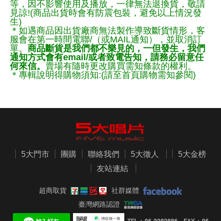
等，因不影響使用及播放，一律無法退換貨，敬請
見諒!(商品出貨時會有防震包裝，避免以上情況發
生)
＊如遇商品因出貨廠商無法製作導致斷貨情形，客
服會在第一時間電聯/（或MAIL通知），並取消訂
單。
商品斷貨是我們都不樂見的，一但發生，我們
通知方式會有email/或者致電告知，請務必留意任
何來信。
賣場有隨時更改購買需知條款的權利。
＊專輯說明得購物須知:(請至首頁購物需知參閱)
5大門市
團購
聯絡我們
5大徵人
5大金榜
友站連結
超商取貨
社群媒體
臺灣網路認證