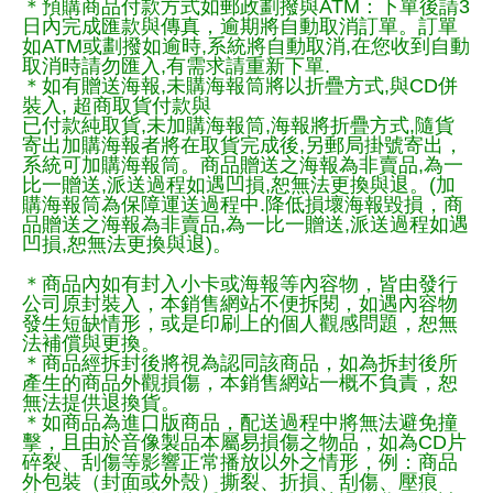
＊預購商品付款方式如郵政劃撥與ATM：下單後請3
日內完成匯款與傳真，逾期將自動取消訂單。訂單
如ATM或劃撥如逾時,系統將自動取消,在您收到自動
取消時請勿匯入,有需求請重新下單.
＊如有贈送海報,未購海報筒將以折疊方式,與CD併
裝入, 超商取貨付款與
已付款純取貨,未加購海報筒,海報將折疊方式,隨貨
寄出加購海報者將在取貨完成後,另郵局掛號寄出，
系統可加購海報筒。商品贈送之海報為非賣品,為一
比一贈送,派送過程如遇凹損,恕無法更換與退。(加
購海報筒為保障運送過程中.降低損壞海報毀損，商
品贈送之海報為非賣品,為一比一贈送,派送過程如遇
凹損,恕無法更換與退)。
＊商品內如有封入小卡或海報等內容物，皆由發行
公司原封裝入，本銷售網站不便拆閱，如遇內容物
發生短缺情形，或是印刷上的個人觀感問題，恕無
法補償與更換。
＊商品經拆封後將視為認同該商品，如為拆封後所
產生的商品外觀損傷，本銷售網站一概不負責，恕
無法提供退換貨。
＊如商品為進口版商品，配送過程中將無法避免撞
擊，且由於音像製品本屬易損傷之物品，如為CD片
碎裂、刮傷等影響正常播放以外之情形，例：商品
外包裝（封面或外殼）撕裂、折損、刮傷、壓痕