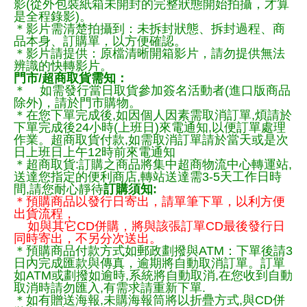
影(從外包裝紙箱未開封的完整狀態開始拍攝，才算
是全程錄影)。
＊影片需清楚拍攝到：未拆封狀態、拆封過程、商
品本身、訂購單，以方便確認。
＊影片請提供：原檔清晰開箱影片，請勿提供無法
辨識的快轉影片。
門市/超商取貨需知：
＊ 如需發行當日取貨參加簽名活動者(進口版商品
除外)，請於門市購物。
＊在您下單完成後,如因個人因素需取消訂單,煩請於
下單完成後24小時(上班日)來電通知,以便訂單處理
作業。超商取貨付款,如需取消訂單請於當天或是次
日上班日上午12時前來電通知
＊超商取貨:訂購之商品將集中超商物流中心轉運站,
送達您指定的便利商店,轉站送達需3-5天工作日時
間,請您耐心靜待
訂購須知:
＊預購商品以發行日寄出，請單筆下單，以利方便
出貨流程，
如與其它CD併購，將與該張訂單CD最後發行日
同時寄出，不另分次送出。
＊預購商品付款方式如郵政劃撥與ATM：下單後請3
日內完成匯款與傳真，逾期將自動取消訂單。訂單
如ATM或劃撥如逾時,系統將自動取消,在您收到自動
取消時請勿匯入,有需求請重新下單.
＊如有贈送海報,未購海報筒將以折疊方式,與CD併