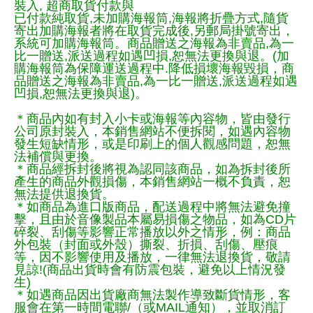
裝入, 超商取貨付款與
已付款純取貨,未加購海報筒,海報將折疊方式,隨貨
寄出加購海報者將在取貨完成後,另郵局掛號寄出，
系統可加購海報筒。商品贈送之海報為非賣品,為一
比一贈送,派送過程如遇凹損,恕無法更換與退。(加
購海報筒為保障運送過程中.降低損壞海報毀損，商
品贈送之海報為非賣品,為一比一贈送,派送過程如遇
凹損,恕無法更換與退)。
＊商品內如有封入小卡或海報等內容物，皆由發行
公司原封裝入，本銷售網站不便拆閱，如遇內容物
發生短缺情形，或是印刷上的個人觀感問題，恕無
法補償與更換。
＊商品經拆封後將視為認同該商品，如為拆封後所
產生的商品外觀損傷，本銷售網站一概不負責，恕
無法提供退換貨。
＊如商品為進口版商品，配送過程中將無法避免撞
擊，且由於音像製品本屬易損傷之物品，如為CD片
碎裂、刮傷等影響正常播放以外之情形，例：商品
外包裝（封面或外殼）撕裂、折損、刮傷、壓痕
等，因不影響使用及播放，一律無法退換貨，敬請
見諒!(商品出貨時會有防震包裝，避免以上情況發
生)
＊如遇商品因出貨廠商無法製作導致斷貨情形，客
服會在第一時間電聯/（或MAIL通知），並取消訂