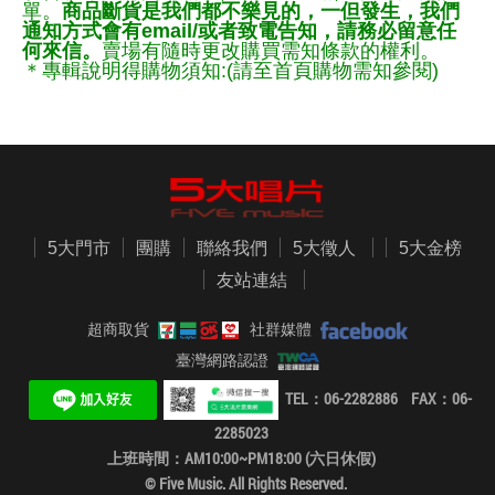
單。
商品斷貨是我們都不樂見的，一但發生，我們
通知方式會有email/或者致電告知，請務必留意任
何來信。
賣場有隨時更改購買需知條款的權利。
＊專輯說明得購物須知:(請至首頁購物需知參閱)
5大門市
團購
聯絡我們
5大徵人
5大金榜
友站連結
超商取貨
社群媒體
臺灣網路認證
TEL：06-2282886 FAX：06-
2285023
上班時間：AM10:00~PM18:00 (六日休假)
© Five Music. All Rights Reserved.