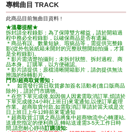
專輯曲目 TRACK
此商品目前無曲目資料 !
★溫馨提醒★
拆封請全程錄影：為了保障雙方權益，請於開箱過
程中務必全程錄影，以確保商品是否有遺漏。
＊商品有誤、數量短缺、瑕疵品等，需提供完整錄
影(從外包裝紙箱未開封的完整狀態開始拍攝，才算
是全程錄影)。
＊影片需清楚拍攝到：未拆封狀態、拆封過程、商
品本身、訂購單，以方便確認。
＊影片請提供：原檔清晰開箱影片，請勿提供無法
辨識的快轉影片。
門市/超商取貨需知：
＊ 如需發行當日取貨參加簽名活動者(進口版商品
除外)，請於門市購物。
＊在您下單完成後,如因個人因素需取消訂單,煩請於
下單完成後24小時(上班日)來電通知,以便訂單處理
作業。超商取貨付款,如需取消訂單請於當天或是次
日上班日上午12時前來電通知
＊超商取貨:訂購之商品將集中超商物流中心轉運站,
送達您指定的便利商店,轉站送達需3-5天工作日時
間,請您耐心靜待
訂購須知: