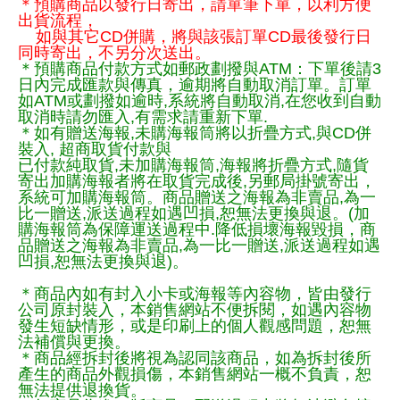
＊預購商品以發行日寄出，請單筆下單，以利方便
出貨流程，
如與其它CD併購，將與該張訂單CD最後發行日
同時寄出，不另分次送出。
＊預購商品付款方式如郵政劃撥與ATM：下單後請3
日內完成匯款與傳真，逾期將自動取消訂單。訂單
如ATM或劃撥如逾時,系統將自動取消,在您收到自動
取消時請勿匯入,有需求請重新下單.
＊如有贈送海報,未購海報筒將以折疊方式,與CD併
裝入, 超商取貨付款與
已付款純取貨,未加購海報筒,海報將折疊方式,隨貨
寄出加購海報者將在取貨完成後,另郵局掛號寄出，
系統可加購海報筒。商品贈送之海報為非賣品,為一
比一贈送,派送過程如遇凹損,恕無法更換與退。(加
購海報筒為保障運送過程中.降低損壞海報毀損，商
品贈送之海報為非賣品,為一比一贈送,派送過程如遇
凹損,恕無法更換與退)。
＊商品內如有封入小卡或海報等內容物，皆由發行
公司原封裝入，本銷售網站不便拆閱，如遇內容物
發生短缺情形，或是印刷上的個人觀感問題，恕無
法補償與更換。
＊商品經拆封後將視為認同該商品，如為拆封後所
產生的商品外觀損傷，本銷售網站一概不負責，恕
無法提供退換貨。