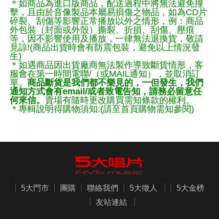
＊如商品為進口版商品，配送過程中將無法避免撞
擊，且由於音像製品本屬易損傷之物品，如為CD片
碎裂、刮傷等影響正常播放以外之情形，例：商品
外包裝（封面或外殼）撕裂、折損、刮傷、壓痕
等，因不影響使用及播放，一律無法退換貨，敬請
見諒!(商品出貨時會有防震包裝，避免以上情況發
生)
＊如遇商品因出貨廠商無法製作導致斷貨情形，客
服會在第一時間電聯/（或MAIL通知），並取消訂
單。
商品斷貨是我們都不樂見的，一但發生，我們
通知方式會有email/或者致電告知，請務必留意任
何來信。
賣場有隨時更改購買需知條款的權利。
＊專輯說明得購物須知:(請至首頁購物需知參閱)
5大門市
團購
聯絡我們
5大徵人
5大金榜
友站連結