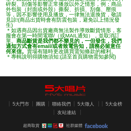
碎裂、刮傷等影響正常播放以外之情形，例：商品
外包裝（封面或外殼）撕裂、折損、刮傷、壓痕
等，因不影響使用及播放，一律無法退換貨，敬請
見諒!(商品出貨時會有防震包裝，避免以上情況發
生)
＊如遇商品因出貨廠商無法製作導致斷貨情形，客
服會在第一時間電聯/（或MAIL通知），並取消訂
單。
商品斷貨是我們都不樂見的，一但發生，我們
通知方式會有email/或者致電告知，請務必留意任
何來信。
賣場有隨時更改購買需知條款的權利。
＊專輯說明得購物須知:(請至首頁購物需知參閱)
5大門市
團購
聯絡我們
5大徵人
5大金榜
友站連結
超商取貨
社群媒體