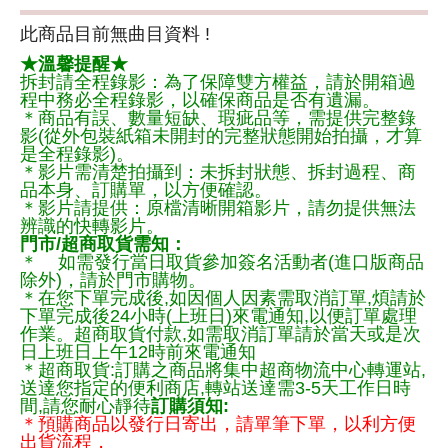
此商品目前無曲目資料 !
★溫馨提醒★
拆封請全程錄影：為了保障雙方權益，請於開箱過
程中務必全程錄影，以確保商品是否有遺漏。
＊商品有誤、數量短缺、瑕疵品等，需提供完整錄
影(從外包裝紙箱未開封的完整狀態開始拍攝，才算
是全程錄影)。
＊影片需清楚拍攝到：未拆封狀態、拆封過程、商
品本身、訂購單，以方便確認。
＊影片請提供：原檔清晰開箱影片，請勿提供無法
辨識的快轉影片。
門市/超商取貨需知：
＊ 如需發行當日取貨參加簽名活動者(進口版商品
除外)，請於門市購物。
＊在您下單完成後,如因個人因素需取消訂單,煩請於
下單完成後24小時(上班日)來電通知,以便訂單處理
作業。超商取貨付款,如需取消訂單請於當天或是次
日上班日上午12時前來電通知
＊超商取貨:訂購之商品將集中超商物流中心轉運站,
送達您指定的便利商店,轉站送達需3-5天工作日時
間,請您耐心靜待
訂購須知:
＊預購商品以發行日寄出，請單筆下單，以利方便
出貨流程，