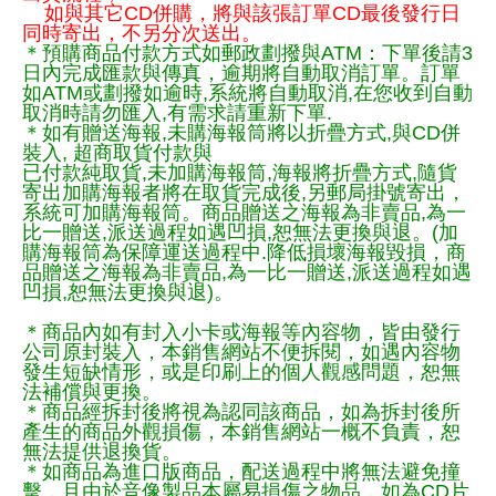
如與其它CD併購，將與該張訂單CD最後發行日
同時寄出，不另分次送出。
＊預購商品付款方式如郵政劃撥與ATM：下單後請3
日內完成匯款與傳真，逾期將自動取消訂單。訂單
如ATM或劃撥如逾時,系統將自動取消,在您收到自動
取消時請勿匯入,有需求請重新下單.
＊如有贈送海報,未購海報筒將以折疊方式,與CD併
裝入, 超商取貨付款與
已付款純取貨,未加購海報筒,海報將折疊方式,隨貨
寄出加購海報者將在取貨完成後,另郵局掛號寄出，
系統可加購海報筒。商品贈送之海報為非賣品,為一
比一贈送,派送過程如遇凹損,恕無法更換與退。(加
購海報筒為保障運送過程中.降低損壞海報毀損，商
品贈送之海報為非賣品,為一比一贈送,派送過程如遇
凹損,恕無法更換與退)。
＊商品內如有封入小卡或海報等內容物，皆由發行
公司原封裝入，本銷售網站不便拆閱，如遇內容物
發生短缺情形，或是印刷上的個人觀感問題，恕無
法補償與更換。
＊商品經拆封後將視為認同該商品，如為拆封後所
產生的商品外觀損傷，本銷售網站一概不負責，恕
無法提供退換貨。
＊如商品為進口版商品，配送過程中將無法避免撞
擊，且由於音像製品本屬易損傷之物品，如為CD片