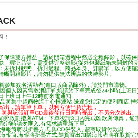
ACK
 !
了保障雙方權益，請於開箱過程中務必全程錄影，以確保
缺、瑕疵品等，需提供完整錄影(從外包裝紙箱未開封的完
：未拆封狀態、拆封過程、商品本身、訂購單，以方便確
清晰開箱影片，請勿提供無法辨識的快轉影片。
貨參加簽名活動者(進口版商品除外)，請於門市購物。
因個人因素需取消訂單,煩請於下單完成後24小時(上班日
日上班日上午12時前來電通知
品將集中超商物流中心轉運站,送達您指定的便利商店,轉站
寄出，請單筆下單，以利方便出貨流程，
將與該張訂單CD最後發行日同時寄出，不另分次送出。
如郵政劃撥與ATM：下單後請3日內完成匯款與傳真，逾
取消時請勿匯入,有需求請重新下單.
海報筒將以折疊方式,與CD併裝入, 超商取貨付款與
購海報筒,海報將折疊方式,隨貨寄出加購海報者將在取貨