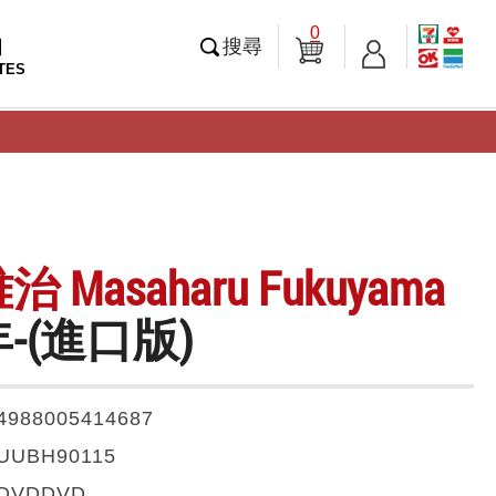
0
知
搜尋
TES
 Masaharu Fukuyama
年-(進口版)
4988005414687
UUBH90115
DVDDVD