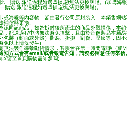
一比一贈送,派送過程如遇凹損,恕無法更換與退。(加購海
一贈送,派送過程如遇凹損,恕無法更換與退)。
卡或海報等內容物，皆由發行公司原封裝入，本銷售網站
法補償與更換。
為認同該商品，如為拆封後所產生的商品外觀損傷，本銷
品，配送過程中將無法避免撞擊，且由於音像製品本屬易
外包裝（封面或外殼）撕裂、折損、刮傷、壓痕等，因不影
避免以上情況發生)
商無法製作導致斷貨情形，客服會在第一時間電聯/（或M
知方式會有email/或者致電告知，請務必留意任何來信
:(請至首頁購物需知參閱)