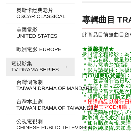
奧斯卡經典老片
OSCAR CLASSICAL
專輯曲目 TR
美國電影
此商品目前無曲目資料
UNITED STATES
★溫馨提醒★
歐洲電影
EUROPE
拆封請全程錄影：為
＊商品有誤、數量短
電視影集
＊影片需清楚拍攝到
TV DRAMA SERIES
＊影片請提供：原檔
門市/超商取貨需知：
＊ 如需發行當日取
台灣偶像劇
＊在您下單完成後,如
TAIWAN DRAMA OF MANDARIN
訂單請於當天或是次
＊超商取貨:訂購之商
台灣本土劇
＊預購商品以發行日
如與其它CD併購，
TAIWAN DRAMA OF TAIWANESE
＊預購商品付款方式
動取消,在您收到自動
公視電視劇
＊如有贈送海報,未購
CHINESE PUBLIC TELEVISION
已付款純取貨,未加