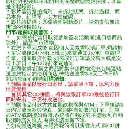
影(從外包裝紙箱未開封的完整狀態開始拍攝，才算
是全程錄影)。
＊影片需清楚拍攝到：未拆封狀態、拆封過程、商
品本身、訂購單，以方便確認。
＊影片請提供：原檔清晰開箱影片，請勿提供無法
辨識的快轉影片。
門市/超商取貨需知：
＊ 如需發行當日取貨參加簽名活動者(進口版商品
除外)，請於門市購物。
＊在您下單完成後,如因個人因素需取消訂單,煩請於
下單完成後24小時(上班日)來電通知,以便訂單處理
作業。超商取貨付款,如需取消訂單請於當天或是次
日上班日上午12時前來電通知
＊超商取貨:訂購之商品將集中超商物流中心轉運站,
送達您指定的便利商店,轉站送達需3-5天工作日時
間,請您耐心靜待
訂購須知:
＊預購商品以發行日寄出，請單筆下單，以利方便
出貨流程，
如與其它CD併購，將與該張訂單CD最後發行日
同時寄出，不另分次送出。
＊預購商品付款方式如郵政劃撥與ATM：下單後請3
日內完成匯款與傳真，逾期將自動取消訂單。訂單
如ATM或劃撥如逾時,系統將自動取消,在您收到自動
取消時請勿匯入,有需求請重新下單.
＊如有贈送海報,未購海報筒將以折疊方式,與CD併