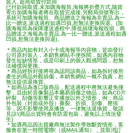
裝入, 超商取貨付款與
已付款純取貨,未加購海報筒,海報將折疊方式,隨貨
寄出加購海報者將在取貨完成後,另郵局掛號寄出，
系統可加購海報筒。商品贈送之海報為非賣品,為一
比一贈送,派送過程如遇凹損,恕無法更換與退。(加
購海報筒為保障運送過程中.降低損壞海報毀損，商
品贈送之海報為非賣品,為一比一贈送,派送過程如遇
凹損,恕無法更換與退)。
＊商品內如有封入小卡或海報等內容物，皆由發行
公司原封裝入，本銷售網站不便拆閱，如遇內容物
發生短缺情形，或是印刷上的個人觀感問題，恕無
法補償與更換。
＊商品經拆封後將視為認同該商品，如為拆封後所
產生的商品外觀損傷，本銷售網站一概不負責，恕
無法提供退換貨。
＊如商品為進口版商品，配送過程中將無法避免撞
擊，且由於音像製品本屬易損傷之物品，如為CD片
碎裂、刮傷等影響正常播放以外之情形，例：商品
外包裝（封面或外殼）撕裂、折損、刮傷、壓痕
等，因不影響使用及播放，一律無法退換貨，敬請
見諒!(商品出貨時會有防震包裝，避免以上情況發
生)
＊如遇商品因出貨廠商無法製作導致斷貨情形，客
服會在第一時間電聯/（或MAIL通知），並取消訂