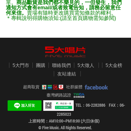
單。
商品斷貨是我們都不樂見的，一但發生，我們
通知方式會有email/或者致電告知，請務必留意任
何來信。
賣場有隨時更改購買需知條款的權利。
＊專輯說明得購物須知:(請至首頁購物需知參閱)
5大門市
團購
聯絡我們
5大徵人
5大金榜
友站連結
超商取貨
社群媒體
臺灣網路認證
TEL：06-2282886 FAX：06-
2285023
上班時間：AM10:00~PM18:00 (六日休假)
© Five Music. All Rights Reserved.