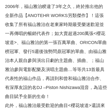
2006年，福山雅治睽違了3年之久，終於推出他的
全新作品【ANOTEHR WORKS另類傑作】！這張
收集了所有福山雅治在老東家時期最受樂迷歡迎並
一再傳唱的暢銷代表作；如大賣超過200萬張<櫻花
坡道>、福山雅治的第一張百萬單曲
、ORICON單曲
榜冠軍
、發行5週後強勢問鼎冠軍的單曲
、由福山雅
治本人親自參與演出日劇的主題曲
、插曲
、
；福山
雅治參與電影配樂及演唱主題曲
…等等共13首最具
代表性的福山作品，再請到和曾和福山雅治合作、
有深厚友誼的名DJ –Piston Nishizawa混音，為這些
曲目賦予全新的生命！
此外，福山雅治最受歡迎的曲目<櫻花坡道>還請來