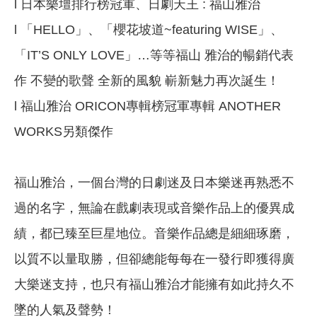
l 日本樂壇排行榜冠軍、日劇天王 : 福山雅治
l 「HELLO」、「櫻花坡道~featuring WISE」、
「IT’S ONLY LOVE」…等等福山 雅治的暢銷代表
作 不變的歌聲 全新的風貌 嶄新魅力再次誕生！
l 福山雅治 ORICON專輯榜冠軍專輯 ANOTHER
WORKS另類傑作
福山雅治，一個台灣的日劇迷及日本樂迷再熟悉不
過的名字，無論在戲劇表現或音樂作品上的優異成
績，都已臻至巨星地位。音樂作品總是細細琢磨，
以質不以量取勝，但卻總能每每在一發行即獲得廣
大樂迷支持，也只有福山雅治才能擁有如此持久不
墜的人氣及聲勢！