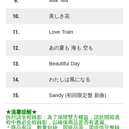
9.
Milk Tea
10.
美しき花
11.
Love Train
12.
あの夏も 海も 空も
13.
Beautiful Day
14.
わたしは風になる
15.
Sandy (初回限定盤 新曲)
★溫馨提醒★
拆封請全程錄影：為了保障雙方權益，請於開箱過
程中務必全程錄影，以確保商品是否有遺漏。
＊商品有誤、數量短缺、瑕疵品等，需提供完整錄