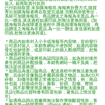
裝入, 超商取貨付款與
已付款純取貨,未加購海報筒,海報將折疊方式,隨貨
寄出加購海報者將在取貨完成後,另郵局掛號寄出，
系統可加購海報筒。商品贈送之海報為非賣品,為一
比一贈送,派送過程如遇凹損,恕無法更換與退。(加
購海報筒為保障運送過程中.降低損壞海報毀損，商
品贈送之海報為非賣品,為一比一贈送,派送過程如遇
凹損,恕無法更換與退)。
＊商品內如有封入小卡或海報等內容物，皆由發行
公司原封裝入，本銷售網站不便拆閱，如遇內容物
發生短缺情形，或是印刷上的個人觀感問題，恕無
法補償與更換。
＊商品經拆封後將視為認同該商品，如為拆封後所
產生的商品外觀損傷，本銷售網站一概不負責，恕
無法提供退換貨。
＊如商品為進口版商品，配送過程中將無法避免撞
擊，且由於音像製品本屬易損傷之物品，如為CD片
碎裂、刮傷等影響正常播放以外之情形，例：商品
外包裝（封面或外殼）撕裂、折損、刮傷、壓痕
等，因不影響使用及播放，一律無法退換貨，敬請
見諒!(商品出貨時會有防震包裝，避免以上情況發
生)
＊如遇商品因出貨廠商無法製作導致斷貨情形，客
服會在第一時間電聯/（或MAIL通知），並取消訂