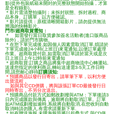
影(從外包裝紙箱未開封的完整狀態開始拍攝，才算
是全程錄影)。
＊影片需清楚拍攝到：未拆封狀態、拆封過程、商
品本身、訂購單，以方便確認。
＊影片請提供：原檔清晰開箱影片，請勿提供無法
辨識的快轉影片。
門市/超商取貨需知：
＊ 如需發行當日取貨參加簽名活動者(進口版商品
除外)，請於門市購物。
＊在您下單完成後,如因個人因素需取消訂單,煩請於
下單完成後24小時(上班日)來電通知,以便訂單處理
作業。超商取貨付款,如需取消訂單請於當天或是次
日上班日上午12時前來電通知
＊超商取貨:訂購之商品將集中超商物流中心轉運站,
送達您指定的便利商店,轉站送達需3-5天工作日時
間,請您耐心靜待
訂購須知:
＊預購商品以發行日寄出，請單筆下單，以利方便
出貨流程，
如與其它CD併購，將與該張訂單CD最後發行日
同時寄出，不另分次送出。
＊預購商品付款方式如郵政劃撥與ATM：下單後請3
日內完成匯款與傳真，逾期將自動取消訂單。訂單
如ATM或劃撥如逾時,系統將自動取消,在您收到自動
取消時請勿匯入,有需求請重新下單.
＊如有贈送海報,未購海報筒將以折疊方式,與CD併