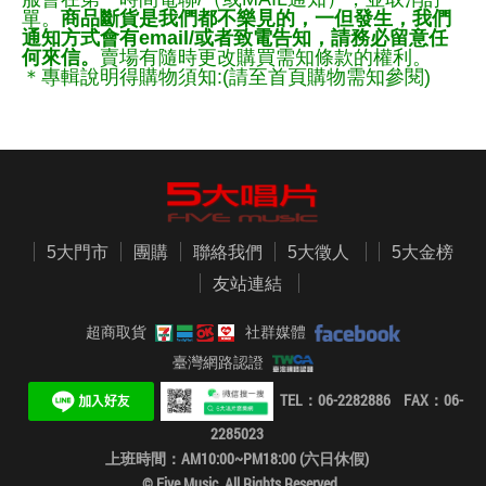
單。
商品斷貨是我們都不樂見的，一但發生，我們
通知方式會有email/或者致電告知，請務必留意任
何來信。
賣場有隨時更改購買需知條款的權利。
＊專輯說明得購物須知:(請至首頁購物需知參閱)
5大門市
團購
聯絡我們
5大徵人
5大金榜
友站連結
超商取貨
社群媒體
臺灣網路認證
TEL：06-2282886 FAX：06-
2285023
上班時間：AM10:00~PM18:00 (六日休假)
© Five Music. All Rights Reserved.