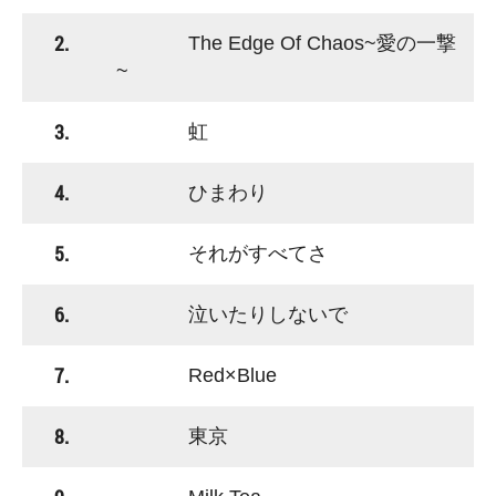
2.
The Edge Of Chaos~愛の一撃
~
3.
虹
4.
ひまわり
5.
それがすべてさ
6.
泣いたりしないで
7.
Red×Blue
8.
東京