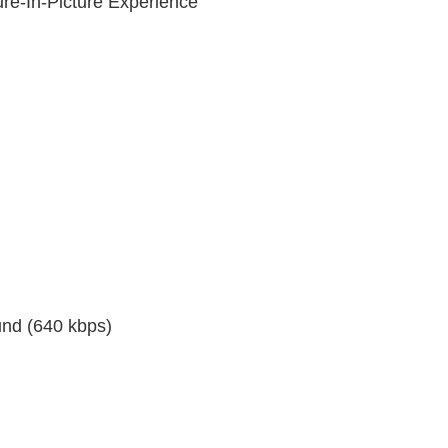
re-In-Picture Experience
und (640 kbps)