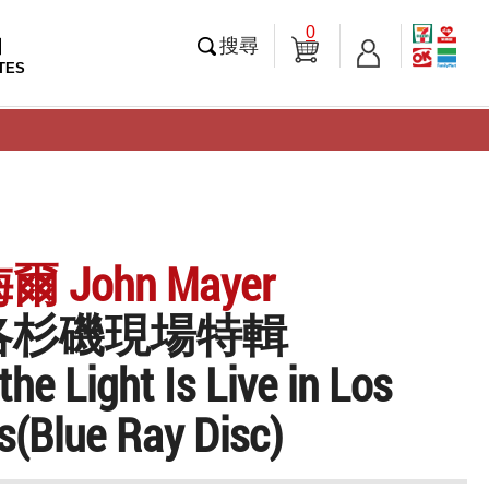
0
知
搜尋
TES
 John Mayer
洛杉磯現場特輯
he Light Is Live in Los
s(Blue Ray Disc)