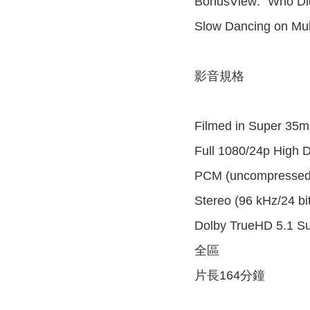
BonusView: "Who Did 
Slow Dancing on Mul
影音規格
Filmed in Super 35
Full 1080/24p High De
PCM (uncompressed
Stereo (96 kHz/24 bit
Dolby TrueHD 5.1 Sur
全區
片長164分鐘