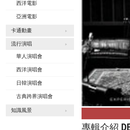
西洋電影
亞洲電影
卡通動畫
流行演唱
華人演唱會
西洋演唱會
日韓演唱會
古典跨界演唱會
知識風景
專輯介紹
D