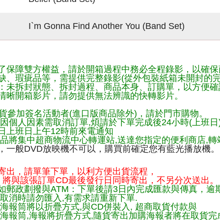
I`m Gonna Find Another You (Band Set)
了保障雙方權益，請於開箱過程中務必全程錄影，以確保
缺、瑕疵品等，需提供完整錄影(從外包裝紙箱未開封的完
：未拆封狀態、拆封過程、商品本身、訂購單，以方便確
清晰開箱影片，請勿提供無法辨識的快轉影片。
貨參加簽名活動者(進口版商品除外)，請於門市購物。
因個人因素需取消訂單,煩請於下單完成後24小時(上班日
日上班日上午12時前來電通知
品將集中超商物流中心轉運站,送達您指定的便利商店,轉站
，一般DVD放映機不可以，購買前確定您有藍光播放機。
寄出，請單筆下單，以利方便出貨流程，
將與該張訂單CD最後發行日同時寄出，不另分次送出。
如郵政劃撥與ATM：下單後請3日內完成匯款與傳真，逾
取消時請勿匯入,有需求請重新下單.
海報筒將以折疊方式,與CD併裝入, 超商取貨付款與
購海報筒,海報將折疊方式,隨貨寄出加購海報者將在取貨