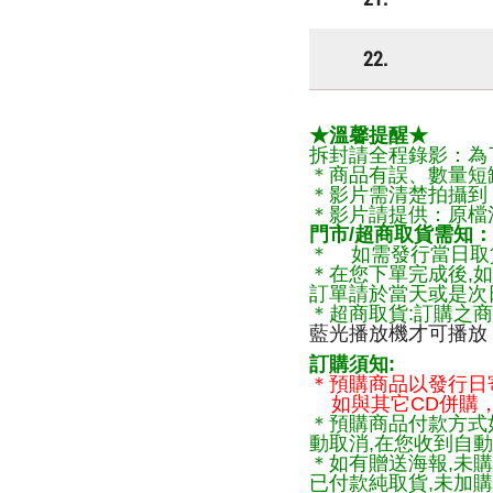
22.
★溫馨提醒★
拆封請全程錄影：為
＊商品有誤、數量短
＊影片需清楚拍攝到
＊影片請提供：原檔
門市/超商取貨需知：
＊ 如需發行當日取
＊在您下單完成後,如
訂單請於當天或是次
＊超商取貨:訂購之商
藍光播放機才可播放
訂購須知:
＊預購商品以發行日
如與其它CD併購，
＊預購商品付款方式
動取消,在您收到自動
＊如有贈送海報,未購
已付款純取貨,未加