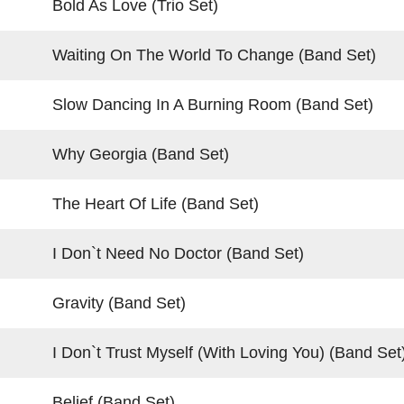
Bold As Love (Trio Set)
Waiting On The World To Change (Band Set)
Slow Dancing In A Burning Room (Band Set)
Why Georgia (Band Set)
The Heart Of Life (Band Set)
I Don`t Need No Doctor (Band Set)
Gravity (Band Set)
I Don`t Trust Myself (With Loving You) (Band Set
Belief (Band Set)