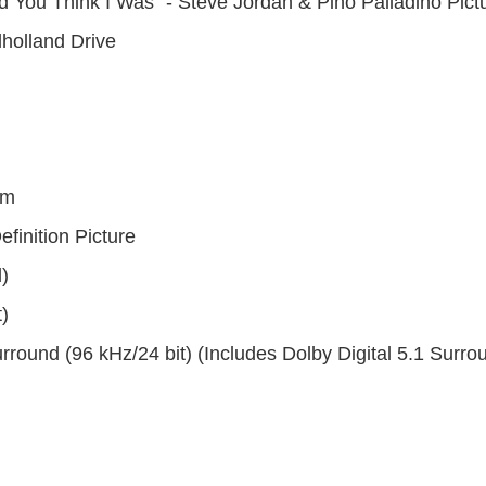
You Think I Was" - Steve Jordan & Pino Palladino Pictu
holland Drive
mm
finition Picture
)
)
round (96 kHz/24 bit) (Includes Dolby Digital 5.1 Surro