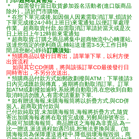
門市/超商取貨需知：
＊ 如需發行當日取貨參加簽名活動者(進口版商品
除外)，請於門市購物。
＊在您下單完成後,如因個人因素需取消訂單,煩請於
下單完成後24小時(上班日)來電通知,以便訂單處理
作業。超商取貨付款,如需取消訂單請於當天或是次
日上班日上午12時前來電通知
＊超商取貨:訂購之商品將集中超商物流中心轉運站,
送達您指定的便利商店,轉站送達需3-5天工作日時
間,請您耐心靜待
訂購須知:
＊預購商品以發行日寄出，請單筆下單，以利方便
出貨流程，
如與其它CD併購，將與該張訂單CD最後發行日
同時寄出，不另分次送出。
＊預購商品付款方式如郵政劃撥與ATM：下單後請3
日內完成匯款與傳真，逾期將自動取消訂單。訂單
如ATM或劃撥如逾時,系統將自動取消,在您收到自動
取消時請勿匯入,有需求請重新下單.
＊如有贈送海報,未購海報筒將以折疊方式,與CD併
裝入, 超商取貨付款與
已付款純取貨,未加購海報筒,海報將折疊方式,隨貨
寄出加購海報者將在取貨完成後,另郵局掛號寄出，
系統可加購海報筒。商品贈送之海報為非賣品,為一
比一贈送,派送過程如遇凹損,恕無法更換與退。(加
購海報筒為保障運送過程中.降低損壞海報毀損，商