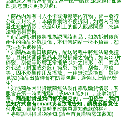
品贈送之海報為非賣品,為一比一贈送,派送過程如遇
凹損,恕無法更換與退)。
＊商品內如有封入小卡或海報等內容物，皆由發行
公司原封裝入，本銷售網站不便拆閱，如遇內容物
發生短缺情形，或是印刷上的個人觀感問題，恕無
法補償與更換。
＊商品經拆封後將視為認同該商品，如為拆封後所
產生的商品外觀損傷，本銷售網站一概不負責，恕
無法提供退換貨。
＊如商品為進口版商品，配送過程中將無法避免撞
擊，且由於音像製品本屬易損傷之物品，如為CD片
碎裂、刮傷等影響正常播放以外之情形，例：商品
外包裝（封面或外殼）撕裂、折損、刮傷、壓痕
等，因不影響使用及播放，一律無法退換貨，敬請
見諒!(商品出貨時會有防震包裝，避免以上情況發
生)
＊如遇商品因出貨廠商無法製作導致斷貨情形，客
服會在第一時間電聯/（或MAIL通知），並取消訂
單。
商品斷貨是我們都不樂見的，一但發生，我們
通知方式會有email/或者致電告知，請務必留意任
何來信。
賣場有隨時更改購買需知條款的權利。
＊專輯說明得購物須知:(請至首頁購物需知參閱)