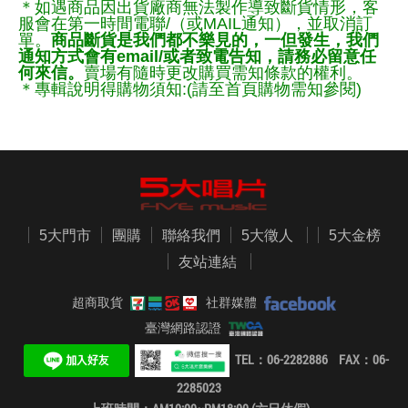
＊如遇商品因出貨廠商無法製作導致斷貨情形，客
服會在第一時間電聯/（或MAIL通知），並取消訂
單。
商品斷貨是我們都不樂見的，一但發生，我們
通知方式會有email/或者致電告知，請務必留意任
何來信。
賣場有隨時更改購買需知條款的權利。
＊專輯說明得購物須知:(請至首頁購物需知參閱)
5大門市
團購
聯絡我們
5大徵人
5大金榜
友站連結
超商取貨
社群媒體
臺灣網路認證
TEL：06-2282886 FAX：06-
2285023