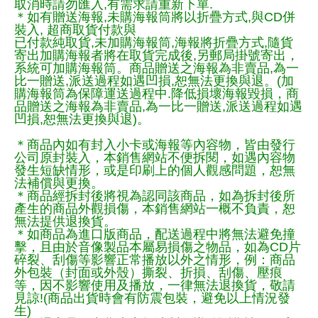
取消時請勿匯入,有需求請重新下單.
＊如有贈送海報,未購海報筒將以折疊方式,與CD併
裝入, 超商取貨付款與
已付款純取貨,未加購海報筒,海報將折疊方式,隨貨
寄出加購海報者將在取貨完成後,另郵局掛號寄出，
系統可加購海報筒。商品贈送之海報為非賣品,為一
比一贈送,派送過程如遇凹損,恕無法更換與退。(加
購海報筒為保障運送過程中.降低損壞海報毀損，商
品贈送之海報為非賣品,為一比一贈送,派送過程如遇
凹損,恕無法更換與退)。
＊商品內如有封入小卡或海報等內容物，皆由發行
公司原封裝入，本銷售網站不便拆閱，如遇內容物
發生短缺情形，或是印刷上的個人觀感問題，恕無
法補償與更換。
＊商品經拆封後將視為認同該商品，如為拆封後所
產生的商品外觀損傷，本銷售網站一概不負責，恕
無法提供退換貨。
＊如商品為進口版商品，配送過程中將無法避免撞
擊，且由於音像製品本屬易損傷之物品，如為CD片
碎裂、刮傷等影響正常播放以外之情形，例：商品
外包裝（封面或外殼）撕裂、折損、刮傷、壓痕
等，因不影響使用及播放，一律無法退換貨，敬請
見諒!(商品出貨時會有防震包裝，避免以上情況發
生)