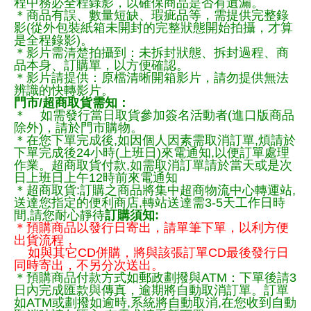
程中務必全程錄影，以確保商品是否有遺漏。
＊商品有誤、數量短缺、瑕疵品等，需提供完整錄
影(從外包裝紙箱未開封的完整狀態開始拍攝，才算
是全程錄影)。
＊影片需清楚拍攝到：未拆封狀態、拆封過程、商
品本身、訂購單，以方便確認。
＊影片請提供：原檔清晰開箱影片，請勿提供無法
辨識的快轉影片。
門市/超商取貨需知：
＊ 如需發行當日取貨參加簽名活動者(進口版商品
除外)，請於門市購物。
＊在您下單完成後,如因個人因素需取消訂單,煩請於
下單完成後24小時(上班日)來電通知,以便訂單處理
作業。超商取貨付款,如需取消訂單請於當天或是次
日上班日上午12時前來電通知
＊超商取貨:訂購之商品將集中超商物流中心轉運站,
送達您指定的便利商店,轉站送達需3-5天工作日時
間,請您耐心靜待
訂購須知:
＊預購商品以發行日寄出，請單筆下單，以利方便
出貨流程，
如與其它CD併購，將與該張訂單CD最後發行日
同時寄出，不另分次送出。
＊預購商品付款方式如郵政劃撥與ATM：下單後請3
日內完成匯款與傳真，逾期將自動取消訂單。訂單
如ATM或劃撥如逾時,系統將自動取消,在您收到自動