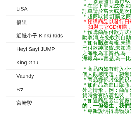
＊ 如需發行當日取
＊在您下單完成後,如
LiSA
訂單請於當天或是次
＊超商取貨:訂購之商
＊預購商品以發行日
優里
如與其它CD併購，
＊預購商品付款方式
近畿小子 KinKi Kids
動取消,在您收到自動
＊如有贈送海報,未購
已付款純取貨,未加
Hey! Say! JUMP
之海報為非賣品,為
海報為非賣品,為一比
King Gnu
＊商品內如有封入小
個人觀感問題，恕無
Vaundy
＊商品經拆封後將視
＊如商品為進口版商
B'z
外之情形，例：商品
貨時會有防震包裝，
＊如遇商品因出貨廠
宮崎駿
的，一但發生，我們通
＊專輯說明得購物須知