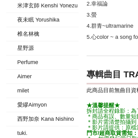
2.幸福論
米津玄師 Kenshi Yonezu
3.螢
夜未眠 Yorushika
4.群青~ultramarine
椎名林檎
5.心color ~ a song fo
星野源
Perfume
專輯曲目 TR
Aimer
此商品目前無曲目資料
milet
愛繆Aimyon
★溫馨提醒★
拆封請全程錄影：為
＊商品有誤、數量短
西野加奈 Kana Nishino
＊影片需清楚拍攝到
＊影片請提供：原檔
tuki.
門市/超商取貨需知：