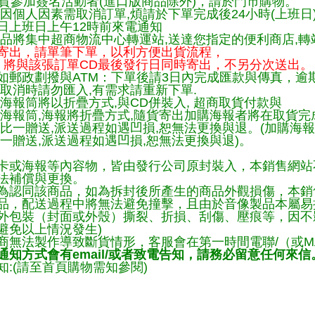
貨參加簽名活動者(進口版商品除外)，請於門市購物。
因個人因素需取消訂單,煩請於下單完成後24小時(上班日
日上班日上午12時前來電通知
品將集中超商物流中心轉運站,送達您指定的便利商店,轉站
寄出，請單筆下單，以利方便出貨流程，
將與該張訂單CD最後發行日同時寄出，不另分次送出。
如郵政劃撥與ATM：下單後請3日內完成匯款與傳真，逾
取消時請勿匯入,有需求請重新下單.
海報筒將以折疊方式,與CD併裝入, 超商取貨付款與
購海報筒,海報將折疊方式,隨貨寄出加購海報者將在取貨
一比一贈送,派送過程如遇凹損,恕無法更換與退。(加購海
一贈送,派送過程如遇凹損,恕無法更換與退)。
卡或海報等內容物，皆由發行公司原封裝入，本銷售網站
法補償與更換。
為認同該商品，如為拆封後所產生的商品外觀損傷，本銷
品，配送過程中將無法避免撞擊，且由於音像製品本屬易
外包裝（封面或外殼）撕裂、折損、刮傷、壓痕等，因不影
避免以上情況發生)
商無法製作導致斷貨情形，客服會在第一時間電聯/（或M
知方式會有email/或者致電告知，請務必留意任何來信
:(請至首頁購物需知參閱)