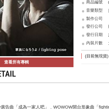
商品編號
音樂類型
製作公司
發行公司
發行日期
內裝片數
(目前無現貨)
查看所有專輯
ETAIL
y廣告曲「成為一家人吧」﹑WOWOW開台形象曲「fighting