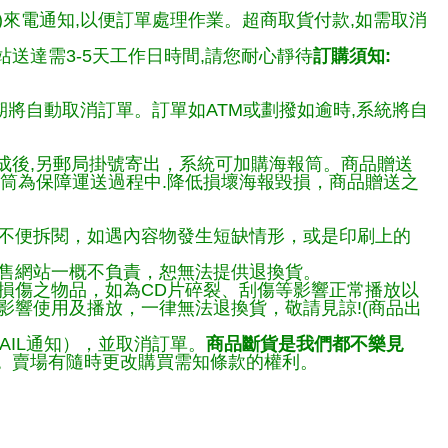
)來電通知,以便訂單處理作業。超商取貨付款,如需取消
送達需3-5天工作日時間,請您耐心靜待
訂購須知:
期將自動取消訂單。訂單如ATM或劃撥如逾時,系統將自
完成後,另郵局掛號寄出，系統可加購海報筒。商品贈送
報筒為保障運送過程中.降低損壞海報毀損，商品贈送之
不便拆閱，如遇內容物發生短缺情形，或是印刷上的
售網站一概不負責，恕無法提供退換貨。
損傷之物品，如為CD片碎裂、刮傷等影響正常播放以
響使用及播放，一律無法退換貨，敬請見諒!(商品出
AIL通知），並取消訂單。
商品斷貨是我們都不樂見
。
賣場有隨時更改購買需知條款的權利。