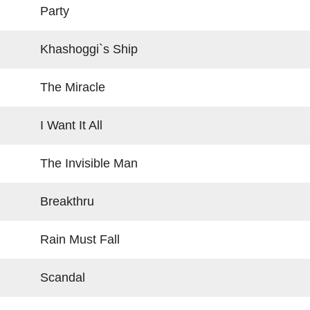
Party
Khashoggi`s Ship
The Miracle
I Want It All
The Invisible Man
Breakthru
Rain Must Fall
Scandal