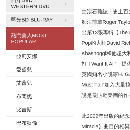
西洋DVD
WESTERN DVD
由滾石雜誌「史上百大經
藍光BD
BLU-RAY
師法前輩Roger Ta
出第13張專輯【The
熱門藝人
MOST
POPULAR
Pop的大師David R
Khashoggi和他
亞莉安娜
打“I Want It 
愛黛兒
英國知名小說家H. G
艾薇兒
Must Fall”加入
說是最貼近樂團的作
布蘭妮
比吉斯
此2022年出版的紀念
巴布狄倫
Miracle】曲目