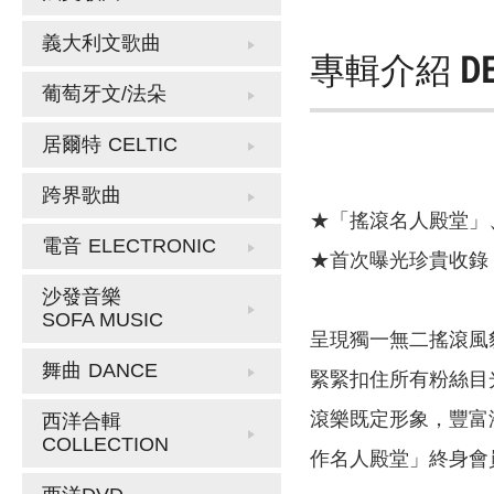
義大利文歌曲
專輯介紹
D
葡萄牙文/法朵
居爾特
CELTIC
跨界歌曲
★「搖滾名人殿堂」、
電音
ELECTRONIC
★首次曝光珍貴收錄，已逝
沙發音樂
SOFA MUSIC
呈現獨一無二搖滾風
舞曲
DANCE
緊緊扣住所有粉絲目
滾樂既定形象，豐富
西洋合輯
COLLECTION
作名人殿堂」終身會