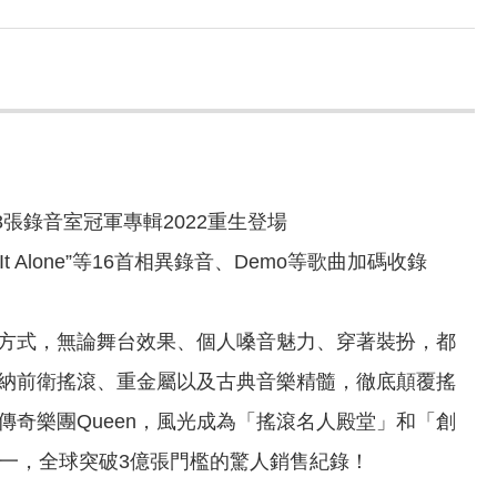
張錄音室冠軍專輯2022重生登場
It Alone”等16首相異錄音、Demo等歌曲加碼收錄
方式，無論舞台效果、個人嗓音魅力、穿著裝扮，都
納前衛搖滾、重金屬以及古典音樂精髓，徹底顛覆搖
奇樂團Queen，風光成為「搖滾名人殿堂」和「創
一，全球突破3億張門檻的驚人銷售紀錄！