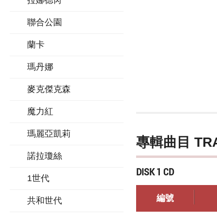
拉娜德芮
聯合公園
蘭卡
瑪丹娜
麥克傑克森
魔力紅
瑪麗亞凱莉
專輯曲目 TR
諾拉瓊絲
DISK 1 CD
1世代
編號
共和世代