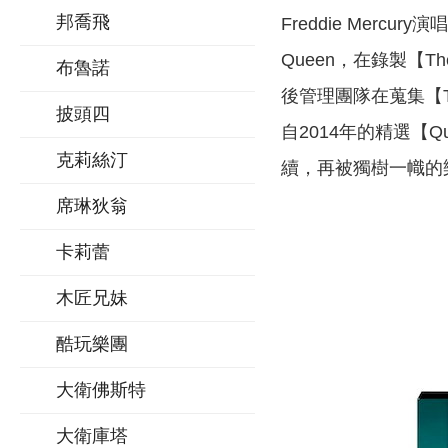
邦喬飛
Freddie Merc
Queen，在錄製【
布魯諾
後管理團隊在蒐集【Th
披頭四
自2014年的精選【Q
克莉絲汀
續，再被獨樹一幟的樂
席琳狄翁
卡莉蕾
木匠兄妹
酷玩樂團
大衛佛斯特
大衛庫塔