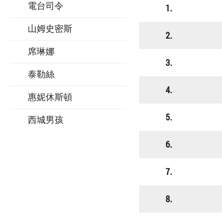
電台司令
1.
山姆史密斯
2.
席琳娜
3.
泰勒絲
4.
惠妮休斯頓
5.
西城男孩
6.
7.
8.