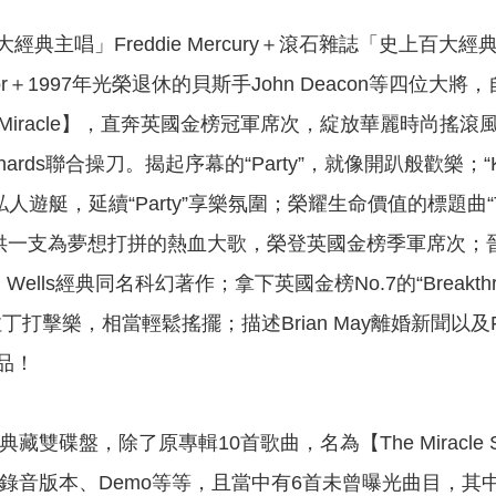
典主唱」Freddie Mercury＋滾石雜誌「史上百大經
ylor＋1997年光榮退休的貝斯手John Deacon等四位大
 Miracle】，直奔英國金榜冠軍席次，綻放華麗時尚搖滾風華
ichards聯合操刀。揭起序幕的“Party”，就像開趴般歡樂；“Kh
超大私人遊艇，延續“Party”享樂氛圍；榮耀生命價值的標題曲“
All”，提供一支為夢想打拼的熱血大歌，榮登英國金榜季軍席次；晉升英
. Wells經典同名科幻著作；拿下英國金榜No.7的“Brea
大量拉丁打擊樂，相當輕鬆搖擺；描述Brian May離婚新聞以及Fre
品！
典藏雙碟盤，除了原專輯10首歌曲，名為【The Miracle 
的相異錄音版本、Demo等等，且當中有6首未曾曝光曲目，其中