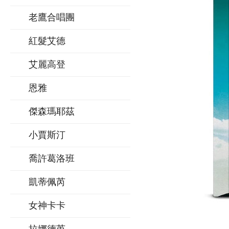
老鷹合唱團
紅髮艾德
艾麗高登
恩雅
傑森瑪耶茲
小賈斯汀
喬許葛洛班
凱蒂佩芮
女神卡卡