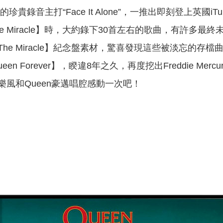
ury演唱的珍貴錄音主打“Face It Alone”，一推出即刻登
The Miracle】時，大約錄下30首左右的歌曲，有許
e Miracle】紀念盤素材，驚喜發現這些被淡忘的存檔曲目
ueen Forever】，睽違8年之久，再度挖出Freddie
風和Queen豪邁唱腔感動一次吧！