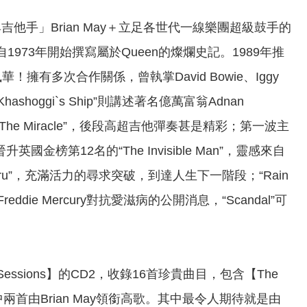
典吉他手」Brian May＋立足各世代一線樂團超級鼓手的
將，自1973年開始撰寫屬於Queen的燦爛史記。1989年推
！擁有多次合作關係，曾執掌David Bowie、Iggy
ashoggi`s Ship”則講述著名億萬富翁Adnan
The Miracle”，後段高超吉他彈奏甚是精彩；第一波主
國金榜第12名的“The Invisible Man”，靈感來自
kthru”，充滿活力的尋求突破，到達人生下一階段；“Rain
ddie Mercury對抗愛滋病的公開消息，“Scandal”可
Sessions】的CD2，收錄16首珍貴曲目，包含【The
兩首由Brian May領銜高歌。其中最令人期待就是由