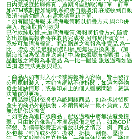
日內完成匯款與傳真，逾期將自動取消訂單。訂單
如ATM或劃撥如逾時,系統將自動取消,在您收到自動
取消時請勿匯入,有需求請重新下單.
＊如有贈送海報,未購海報筒將以折疊方式,與CD併
裝入, 超商取貨付款與
已付款純取貨,未加購海報筒,海報將折疊方式,隨貨
寄出加購海報者將在取貨完成後,另郵局掛號寄出，
系統可加購海報筒。商品贈送之海報為非賣品,為一
比一贈送,派送過程如遇凹損,恕無法更換與退。(加
購海報筒為保障運送過程中.降低損壞海報毀損，商
品贈送之海報為非賣品,為一比一贈送,派送過程如遇
凹損,恕無法更換與退)。
＊商品內如有封入小卡或海報等內容物，皆由發行
公司原封裝入，本銷售網站不便拆閱，如遇內容物
發生短缺情形，或是印刷上的個人觀感問題，恕無
法補償與更換。
＊商品經拆封後將視為認同該商品，如為拆封後所
產生的商品外觀損傷，本銷售網站一概不負責，恕
無法提供退換貨。
＊如商品為進口版商品，配送過程中將無法避免撞
擊，且由於音像製品本屬易損傷之物品，如為CD片
碎裂、刮傷等影響正常播放以外之情形，例：商品
外包裝（封面或外殼）撕裂、折損、刮傷、壓痕
等，因不影響使用及播放，一律無法退換貨，敬請