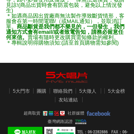
見諒!(商品出貨時會有防震包裝，避免以上情況發
生)
＊如遇商品因出貨廠商無法製作導致斷貨情形，客
服會在第一時間電聯/（或MAIL通知），並取消訂
單。
商品斷貨是我們都不樂見的，一但發生，我們
通知方式會有email/或者致電告知，請務必留意任
何來信。
賣場有隨時更改購買需知條款的權利。
＊專輯說明得購物須知:(請至首頁購物需知參閱)
5大門市
團購
聯絡我們
5大徵人
5大金榜
友站連結
超商取貨
社群媒體
臺灣網路認證
TEL：06-2282886 FAX：06-