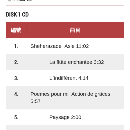
DISK 1 CD
編號
曲目
1.
Sheherazade Asie 11:02
2.
La flûte enchantée 3:32
3.
L`indifférent 4:14
4.
Poemes pour mi Action de grâces
5:57
5.
Paysage 2:00