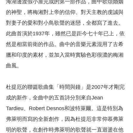
海湖邊渡假小屋完成的第一部作品，曲中歌頌婚姻
的神聖，將梅湘對上帝的信仰、對天主教的虔誠與
對妻子的愛和對小鳥歌聲的迷戀，全都寫了進去。
此曲首演於1937年，雖然已是距今七十年已上，依
然是相當前衛的作品。曲中的音樂元素混用了古希
臘和印度的素材，並加入當時實驗色彩很濃的梅湘
曲風。
杜提厄的聯篇歌曲集「時間與鐘」是2007年才剛完
成的新作，全曲中的五首詩分別來自Jean
Tardieu、Robert Desnos和波特萊爾。這是特別為
弗萊明而寫的全新創作，因為杜提厄非常仰慕弗萊
明的歌聲，在創作時弗萊明的歌聲就一直迴盪在他