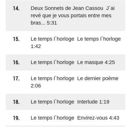
14.
Deux Sonnets de Jean Cassou J`ai
revé que je vous portais entre mes
bras... 5:31
15.
Le temps l`horloge Le temps l`horloge
1:42
16.
Le temps l`horloge Le masque 4:25
17.
Le temps l`horloge Le dernier poème
2:06
18.
Le temps l`horloge Interlude 1:19
19.
Le temps l`horloge Envirez-vous 4:43