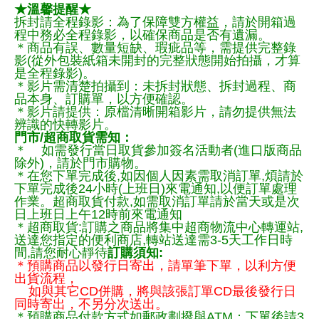
★溫馨提醒★
拆封請全程錄影：為了保障雙方權益，請於開箱過
程中務必全程錄影，以確保商品是否有遺漏。
＊商品有誤、數量短缺、瑕疵品等，需提供完整錄
影(從外包裝紙箱未開封的完整狀態開始拍攝，才算
是全程錄影)。
＊影片需清楚拍攝到：未拆封狀態、拆封過程、商
品本身、訂購單，以方便確認。
＊影片請提供：原檔清晰開箱影片，請勿提供無法
辨識的快轉影片。
門市/超商取貨需知：
＊ 如需發行當日取貨參加簽名活動者(進口版商品
除外)，請於門市購物。
＊在您下單完成後,如因個人因素需取消訂單,煩請於
下單完成後24小時(上班日)來電通知,以便訂單處理
作業。超商取貨付款,如需取消訂單請於當天或是次
日上班日上午12時前來電通知
＊超商取貨:訂購之商品將集中超商物流中心轉運站,
送達您指定的便利商店,轉站送達需3-5天工作日時
間,請您耐心靜待
訂購須知:
＊預購商品以發行日寄出，請單筆下單，以利方便
出貨流程，
如與其它CD併購，將與該張訂單CD最後發行日
同時寄出，不另分次送出。
＊預購商品付款方式如郵政劃撥與ATM：下單後請3