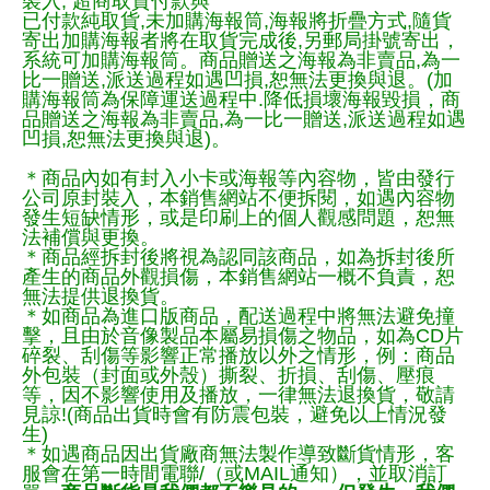
裝入, 超商取貨付款與
已付款純取貨,未加購海報筒,海報將折疊方式,隨貨
寄出加購海報者將在取貨完成後,另郵局掛號寄出，
系統可加購海報筒。商品贈送之海報為非賣品,為一
比一贈送,派送過程如遇凹損,恕無法更換與退。(加
購海報筒為保障運送過程中.降低損壞海報毀損，商
品贈送之海報為非賣品,為一比一贈送,派送過程如遇
凹損,恕無法更換與退)。
＊商品內如有封入小卡或海報等內容物，皆由發行
公司原封裝入，本銷售網站不便拆閱，如遇內容物
發生短缺情形，或是印刷上的個人觀感問題，恕無
法補償與更換。
＊商品經拆封後將視為認同該商品，如為拆封後所
產生的商品外觀損傷，本銷售網站一概不負責，恕
無法提供退換貨。
＊如商品為進口版商品，配送過程中將無法避免撞
擊，且由於音像製品本屬易損傷之物品，如為CD片
碎裂、刮傷等影響正常播放以外之情形，例：商品
外包裝（封面或外殼）撕裂、折損、刮傷、壓痕
等，因不影響使用及播放，一律無法退換貨，敬請
見諒!(商品出貨時會有防震包裝，避免以上情況發
生)
＊如遇商品因出貨廠商無法製作導致斷貨情形，客
服會在第一時間電聯/（或MAIL通知），並取消訂