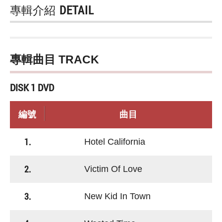
專輯介紹
DETAIL
專輯曲目 TRACK
DISK 1 DVD
編號
曲目
1.
Hotel California
2.
Victim Of Love
3.
New Kid In Town