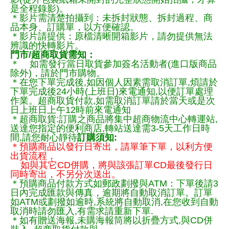
是全程錄影)。
＊影片需清楚拍攝到：未拆封狀態、拆封過程、商
品本身、訂購單，以方便確認。
＊影片請提供：原檔清晰開箱影片，請勿提供無法
辨識的快轉影片。
門市/超商取貨需知：
＊ 如需發行當日取貨參加簽名活動者(進口版商品
除外)，請於門市購物。
＊在您下單完成後,如因個人因素需取消訂單,煩請於
下單完成後24小時(上班日)來電通知,以便訂單處理
作業。超商取貨付款,如需取消訂單請於當天或是次
日上班日上午12時前來電通知
＊超商取貨:訂購之商品將集中超商物流中心轉運站,
送達您指定的便利商店,轉站送達需3-5天工作日時
間,請您耐心靜待
訂購須知:
＊預購商品以發行日寄出，請單筆下單，以利方便
出貨流程，
如與其它CD併購，將與該張訂單CD最後發行日
同時寄出，不另分次送出。
＊預購商品付款方式如郵政劃撥與ATM：下單後請3
日內完成匯款與傳真，逾期將自動取消訂單。訂單
如ATM或劃撥如逾時,系統將自動取消,在您收到自動
取消時請勿匯入,有需求請重新下單.
＊如有贈送海報,未購海報筒將以折疊方式,與CD併