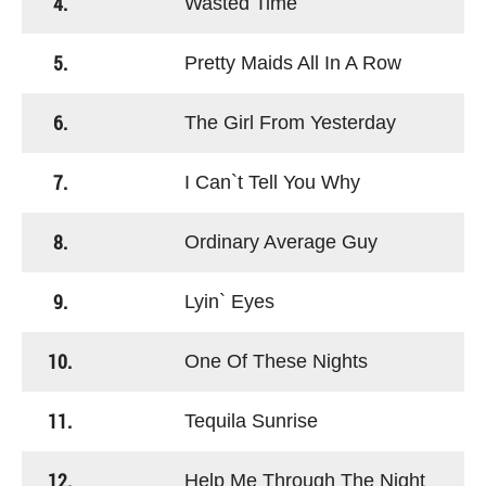
4.
Wasted Time
5.
Pretty Maids All In A Row
6.
The Girl From Yesterday
7.
I Can`t Tell You Why
8.
Ordinary Average Guy
9.
Lyin` Eyes
10.
One Of These Nights
11.
Tequila Sunrise
12.
Help Me Through The Night