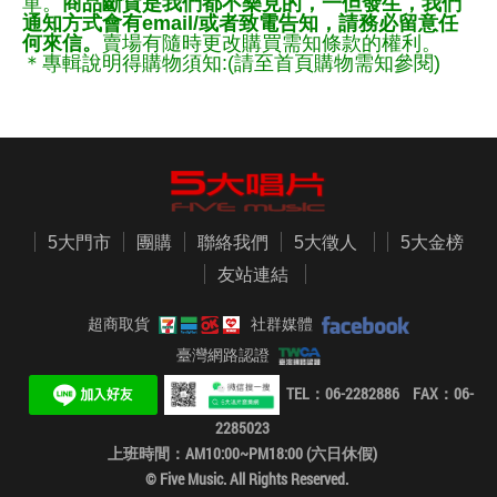
單。
商品斷貨是我們都不樂見的，一但發生，我們
通知方式會有email/或者致電告知，請務必留意任
何來信。
賣場有隨時更改購買需知條款的權利。
＊專輯說明得購物須知:(請至首頁購物需知參閱)
5大門市
團購
聯絡我們
5大徵人
5大金榜
友站連結
超商取貨
社群媒體
臺灣網路認證
TEL：06-2282886 FAX：06-
2285023
上班時間：AM10:00~PM18:00 (六日休假)
© Five Music. All Rights Reserved.