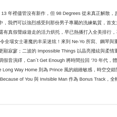
n 迄今近 13 年裡儘管沒有新作，但 98 Degrees 從
0 中，我們可以強烈感受到那份男子專屬的洗練氣質，首支主打
有真假聲線遊走的活力烘托，早已熱播打入全美排行，再連到 Gi
令全場女士著魔的丰采迷炫！來到 Ne-Yo 所寫、鋼琴與重
顯寂寥；二波的 Impossible Things 以晶亮撥
演繹，Can`t Get Enough 將時間拉回 ’70 年代，體現
e the Long Way Home 則為 Prince 風的細緻
ause of You 與 Invisible Man 作為 Bonus