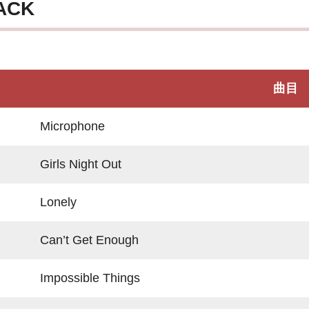
ACK
曲目
Microphone
Girls Night Out
Lonely
Can’t Get Enough
Impossible Things