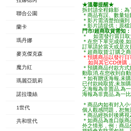
拉娜德芮
★溫馨提醒★
拆封請全程錄影：為
聯合公園
＊商品有誤、數量短
＊影片需清楚拍攝到
＊影片請提供：原檔
蘭卡
門市/超商取貨需知：
＊ 如需發行當日取
瑪丹娜
＊在您下單完成後,如
訂單請於當天或是次
＊超商取貨:訂購之商
麥克傑克森
＊預購商品以發行日
如與其它CD併購，
魔力紅
＊預購商品付款方式
動取消,在您收到自動
＊如有贈送海報,未購
瑪麗亞凱莉
已付款純取貨,未加
之海報為非賣品,為
諾拉瓊絲
海報為非賣品,為一比
＊商品內如有封入小
1世代
個人觀感問題，恕無
＊商品經拆封後將視
＊如商品為進口版商
共和世代
外之情形，例：商品