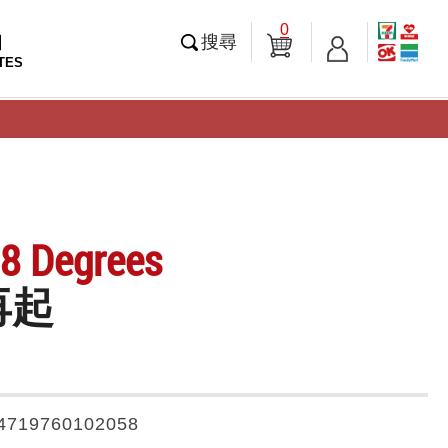
0
知
搜尋
TES
8 Degrees
再起
4719760102058