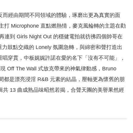
未真正解散，反而經由期間不同領域的體驗，琢磨出更為真實的面
 Microphone 直點燃熱情，麥克風輪轉的主題在勸
rls Night Out 的穩健電拍就彷彿四個帥哥在
力鼓點交織的 Lonely 氛圍急轉，與綿密和聲打造出
絃與柔情重唱穿貫，中板娓娓許諾在愛的名下「沒有不可能」，
 Off The Wall 式放克帶來的神氣律動感，Bruno
敏感，時空交錯間都是漂亮浸淫 R&B 元素的結晶，壓軸更為懷舊的朋
 Track，全輯共 13 曲成熟品味昭然若揭，合聲天團的美譽果然經