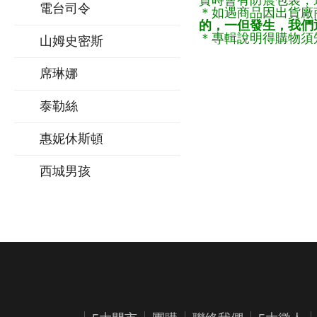
貨時會有防震包裝，
電台司令
＊如遇商品因出貨廠
的，一但發生，我們通
＊專輯說明得購物須知
山姆史密斯
席琳娜
泰勒絲
惠妮休斯頓
西城男孩