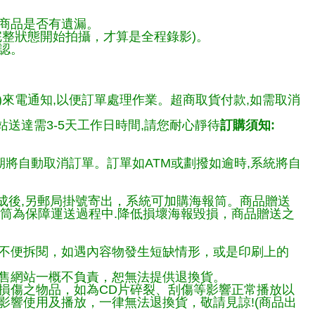
商品是否有遺漏。
整狀態開始拍攝，才算是全程錄影)。
認。
)來電通知,以便訂單處理作業。超商取貨付款,如需取消
送達需3-5天工作日時間,請您耐心靜待
訂購須知:
期將自動取消訂單。訂單如ATM或劃撥如逾時,系統將自
完成後,另郵局掛號寄出，系統可加購海報筒。商品贈送
報筒為保障運送過程中.降低損壞海報毀損，商品贈送之
不便拆閱，如遇內容物發生短缺情形，或是印刷上的
售網站一概不負責，恕無法提供退換貨。
損傷之物品，如為CD片碎裂、刮傷等影響正常播放以
響使用及播放，一律無法退換貨，敬請見諒!(商品出