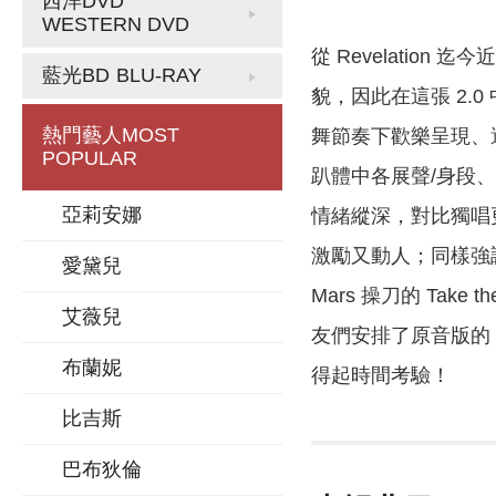
西洋DVD
WESTERN DVD
從 Revelatio
藍光BD
BLU-RAY
貌，因此在這張 2.
熱門藝人
MOST
舞節奏下歡樂呈現、還
POPULAR
趴體中各展聲/身段、
亞莉安娜
情緒縱深，對比獨唱更
激勵又動人；同樣強調假音
愛黛兒
Mars 操刀的 Tak
艾薇兒
友們安排了原音版的 Bec
布蘭妮
得起時間考驗！
比吉斯
巴布狄倫