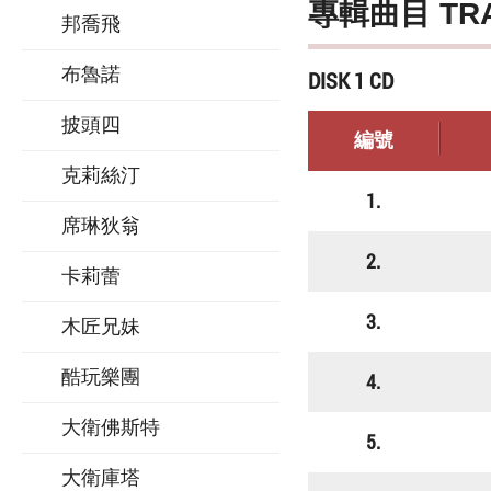
專輯曲目 TR
邦喬飛
布魯諾
DISK 1 CD
披頭四
編號
克莉絲汀
1.
席琳狄翁
2.
卡莉蕾
3.
木匠兄妹
酷玩樂團
4.
大衛佛斯特
5.
大衛庫塔