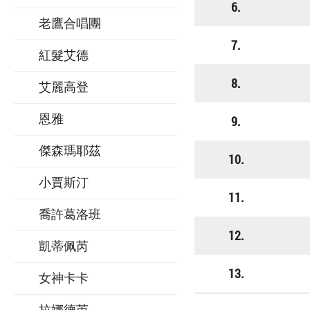
6.
老鷹合唱團
7.
紅髮艾德
8.
艾麗高登
恩雅
9.
傑森瑪耶茲
10.
小賈斯汀
11.
喬許葛洛班
12.
凱蒂佩芮
13.
女神卡卡