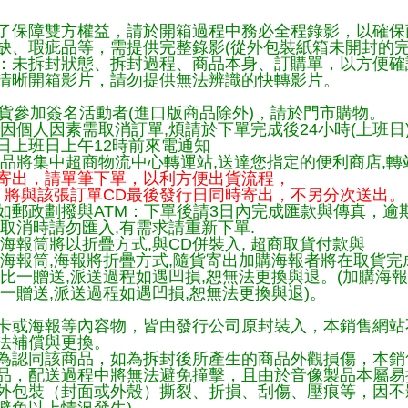
了保障雙方權益，請於開箱過程中務必全程錄影，以確保
缺、瑕疵品等，需提供完整錄影(從外包裝紙箱未開封的完
：未拆封狀態、拆封過程、商品本身、訂購單，以方便確
清晰開箱影片，請勿提供無法辨識的快轉影片。
貨參加簽名活動者(進口版商品除外)，請於門市購物。
因個人因素需取消訂單,煩請於下單完成後24小時(上班日
日上班日上午12時前來電通知
品將集中超商物流中心轉運站,送達您指定的便利商店,轉站
寄出，請單筆下單，以利方便出貨流程，
將與該張訂單CD最後發行日同時寄出，不另分次送出。
如郵政劃撥與ATM：下單後請3日內完成匯款與傳真，逾
取消時請勿匯入,有需求請重新下單.
海報筒將以折疊方式,與CD併裝入, 超商取貨付款與
購海報筒,海報將折疊方式,隨貨寄出加購海報者將在取貨
一比一贈送,派送過程如遇凹損,恕無法更換與退。(加購海
一贈送,派送過程如遇凹損,恕無法更換與退)。
卡或海報等內容物，皆由發行公司原封裝入，本銷售網站
法補償與更換。
為認同該商品，如為拆封後所產生的商品外觀損傷，本銷
品，配送過程中將無法避免撞擊，且由於音像製品本屬易
外包裝（封面或外殼）撕裂、折損、刮傷、壓痕等，因不影