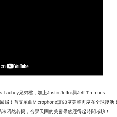
w Lachey兄弟檔，加上Justin Jeffre與Jeff Timmons
回歸！首支單曲Microphone讓98度美聲再度在全球復活
成熟品味昭然若揭，合聲天團的美譽果然經得起時間考驗！