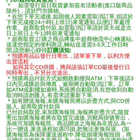
＊ 如需發行當日取貨參加簽名活動者(進口版商品
除外)，請於門市購物。
＊在您下單完成後,如因個人因素需取消訂單,煩請於
下單完成後24小時(上班日)來電通知,以便訂單處理
作業。超商取貨付款,如需取消訂單請於當天或是次
日上班日上午12時前來電通知
＊超商取貨:訂購之商品將集中超商物流中心轉運站,
送達您指定的便利商店,轉站送達需3-5天工作日時
間,請您耐心靜待
訂購須知:
＊預購商品以發行日寄出，請單筆下單，以利方便
出貨流程，
如與其它CD併購，將與該張訂單CD最後發行日
同時寄出，不另分次送出。
＊預購商品付款方式如郵政劃撥與ATM：下單後請3
日內完成匯款與傳真，逾期將自動取消訂單。訂單
如ATM或劃撥如逾時,系統將自動取消,在您收到自動
取消時請勿匯入,有需求請重新下單.
＊如有贈送海報,未購海報筒將以折疊方式,與CD併
裝入, 超商取貨付款與
已付款純取貨,未加購海報筒,海報將折疊方式,隨貨
寄出加購海報者將在取貨完成後,另郵局掛號寄出，
系統可加購海報筒。商品贈送之海報為非賣品,為一
比一贈送,派送過程如遇凹損,恕無法更換與退。(加
購海報筒為保障運送過程中.降低損壞海報毀損，商