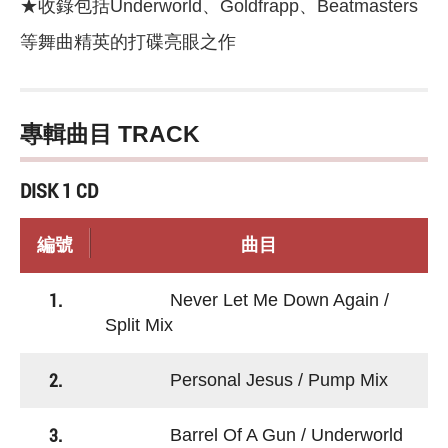
★收錄包括Underworld、Goldfrapp、Beatmasters
等舞曲精英的打碟亮眼之作
專輯曲目 TRACK
DISK 1 CD
編號
曲目
1.
Never Let Me Down Again /
Split Mix
2.
Personal Jesus / Pump Mix
3.
Barrel Of A Gun / Underworld