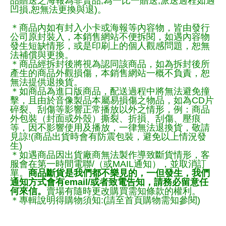
品贈送之海報為非賣品,為一比一贈送,派送過程如遇
凹損,恕無法更換與退)。
＊商品內如有封入小卡或海報等內容物，皆由發行
公司原封裝入，本銷售網站不便拆閱，如遇內容物
發生短缺情形，或是印刷上的個人觀感問題，恕無
法補償與更換。
＊商品經拆封後將視為認同該商品，如為拆封後所
產生的商品外觀損傷，本銷售網站一概不負責，恕
無法提供退換貨。
＊如商品為進口版商品，配送過程中將無法避免撞
擊，且由於音像製品本屬易損傷之物品，如為CD片
碎裂、刮傷等影響正常播放以外之情形，例：商品
外包裝（封面或外殼）撕裂、折損、刮傷、壓痕
等，因不影響使用及播放，一律無法退換貨，敬請
見諒!(商品出貨時會有防震包裝，避免以上情況發
生)
＊如遇商品因出貨廠商無法製作導致斷貨情形，客
服會在第一時間電聯/（或MAIL通知），並取消訂
單。
商品斷貨是我們都不樂見的，一但發生，我們
通知方式會有email/或者致電告知，請務必留意任
何來信。
賣場有隨時更改購買需知條款的權利。
＊專輯說明得購物須知:(請至首頁購物需知參閱)