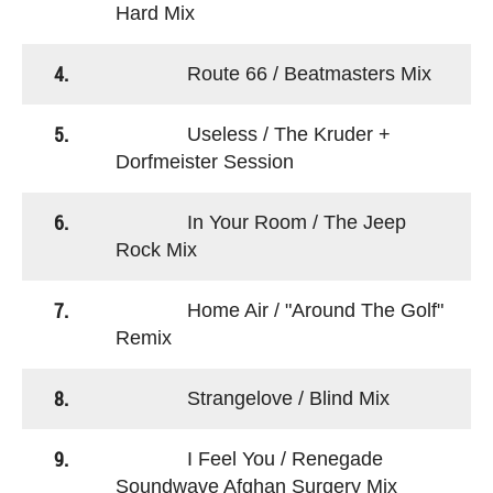
Hard Mix
4.
Route 66 / Beatmasters Mix
5.
Useless / The Kruder +
Dorfmeister Session
6.
In Your Room / The Jeep
Rock Mix
7.
Home Air / "Around The Golf"
Remix
8.
Strangelove / Blind Mix
9.
I Feel You / Renegade
Soundwave Afghan Surgery Mix