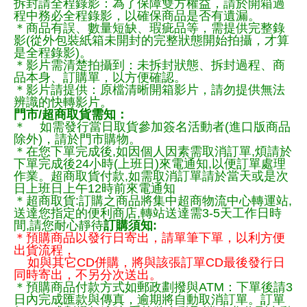
拆封請全程錄影：為了保障雙方權益，請於開箱過
程中務必全程錄影，以確保商品是否有遺漏。
＊商品有誤、數量短缺、瑕疵品等，需提供完整錄
影(從外包裝紙箱未開封的完整狀態開始拍攝，才算
是全程錄影)。
＊影片需清楚拍攝到：未拆封狀態、拆封過程、商
品本身、訂購單，以方便確認。
＊影片請提供：原檔清晰開箱影片，請勿提供無法
辨識的快轉影片。
門市/超商取貨需知：
＊ 如需發行當日取貨參加簽名活動者(進口版商品
除外)，請於門市購物。
＊在您下單完成後,如因個人因素需取消訂單,煩請於
下單完成後24小時(上班日)來電通知,以便訂單處理
作業。超商取貨付款,如需取消訂單請於當天或是次
日上班日上午12時前來電通知
＊超商取貨:訂購之商品將集中超商物流中心轉運站,
送達您指定的便利商店,轉站送達需3-5天工作日時
間,請您耐心靜待
訂購須知:
＊預購商品以發行日寄出，請單筆下單，以利方便
出貨流程，
如與其它CD併購，將與該張訂單CD最後發行日
同時寄出，不另分次送出。
＊預購商品付款方式如郵政劃撥與ATM：下單後請3
日內完成匯款與傳真，逾期將自動取消訂單。訂單