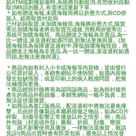
如ATM或劃撥如逾時,系統將自動取消,在您收到自動
取消時請勿匯入,有需求請重新下單.
＊如有贈送海報,未購海報筒將以折疊方式,與CD併
裝入, 超商取貨付款與
已付款純取貨,未加購海報筒,海報將折疊方式,隨貨
寄出加購海報者將在取貨完成後,另郵局掛號寄出，
系統可加購海報筒。商品贈送之海報為非賣品,為一
比一贈送,派送過程如遇凹損,恕無法更換與退。(加
購海報筒為保障運送過程中.降低損壞海報毀損，商
品贈送之海報為非賣品,為一比一贈送,派送過程如遇
凹損,恕無法更換與退)。
＊商品內如有封入小卡或海報等內容物，皆由發行
公司原封裝入，本銷售網站不便拆閱，如遇內容物
發生短缺情形，或是印刷上的個人觀感問題，恕無
法補償與更換。
＊商品經拆封後將視為認同該商品，如為拆封後所
產生的商品外觀損傷，本銷售網站一概不負責，恕
無法提供退換貨。
＊如商品為進口版商品，配送過程中將無法避免撞
擊，且由於音像製品本屬易損傷之物品，如為CD片
碎裂、刮傷等影響正常播放以外之情形，例：商品
外包裝（封面或外殼）撕裂、折損、刮傷、壓痕
等，因不影響使用及播放，一律無法退換貨，敬請
見諒!(商品出貨時會有防震包裝，避免以上情況發