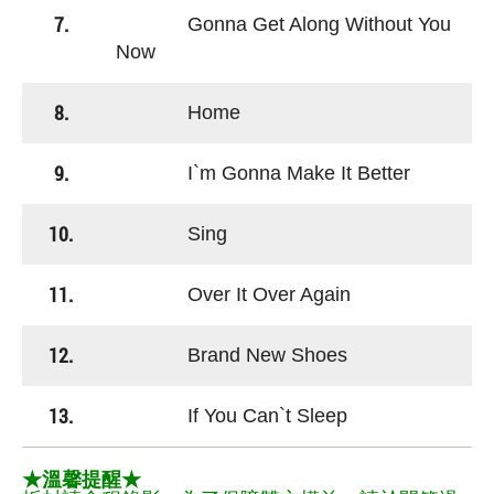
7.
Gonna Get Along Without You
Now
8.
Home
9.
I`m Gonna Make It Better
10.
Sing
11.
Over It Over Again
12.
Brand New Shoes
13.
If You Can`t Sleep
★溫馨提醒★