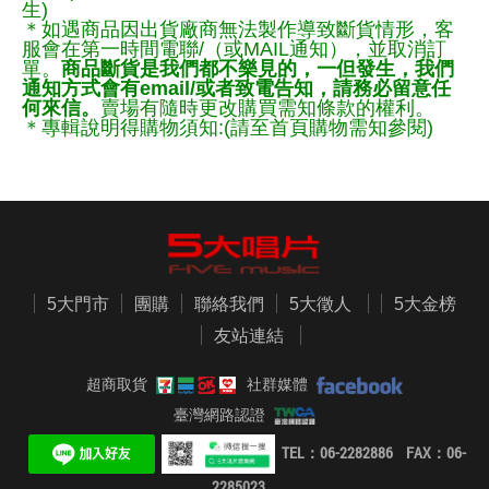
生)
＊如遇商品因出貨廠商無法製作導致斷貨情形，客
服會在第一時間電聯/（或MAIL通知），並取消訂
單。
商品斷貨是我們都不樂見的，一但發生，我們
通知方式會有email/或者致電告知，請務必留意任
何來信。
賣場有隨時更改購買需知條款的權利。
＊專輯說明得購物須知:(請至首頁購物需知參閱)
5大門市
團購
聯絡我們
5大徵人
5大金榜
友站連結
超商取貨
社群媒體
臺灣網路認證
TEL：06-2282886 FAX：06-
2285023