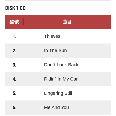
DISK 1 CD
編號
曲目
1.
Thieves
2.
In The Sun
3.
Don`t Look Back
4.
Ridin` In My Car
5.
Lingering Still
6.
Me And You