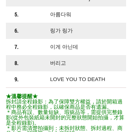
5.
아름다워
6.
링가 링가
7.
이게 아닌데
8.
버리고
9.
LOVE YOU TO DEATH
★溫馨提醒★
拆封請全程錄影：為了保障雙方權益，請於開箱過
程中務必全程錄影，以確保商品是否有遺漏。
＊商品有誤、數量短缺、瑕疵品等，需提供完整錄
影(從外包裝紙箱未開封的完整狀態開始拍攝，才算
是全程錄影)。
＊影片需清楚拍攝到：未拆封狀態、拆封過程、商