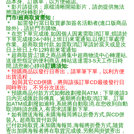
品本身、訂購單，以方便確認。
＊影片請提供：原檔清晰開箱影片，請勿提供無法
辨識的快轉影片。
門市/超商取貨需知：
＊ 如需發行當日取貨參加簽名活動者(進口版商品
除外)，請於門市購物。
＊在您下單完成後,如因個人因素需取消訂單,煩請於
下單完成後24小時(上班日)來電通知,以便訂單處理
作業。超商取貨付款,如需取消訂單請於當天或是次
日上班日上午12時前來電通知
＊超商取貨:訂購之商品將集中超商物流中心轉運站,
送達您指定的便利商店,轉站送達需3-5天工作日時
間,請您耐心靜待
訂購須知:
＊預購商品以發行日寄出，請單筆下單，以利方便
出貨流程，
如與其它CD併購，將與該張訂單CD最後發行日
同時寄出，不另分次送出。
＊預購商品付款方式如郵政劃撥與ATM：下單後請3
日內完成匯款與傳真，逾期將自動取消訂單。訂單
如ATM或劃撥如逾時,系統將自動取消,在您收到自動
取消時請勿匯入,有需求請重新下單.
＊如有贈送海報,未購海報筒將以折疊方式,與CD併
裝入, 超商取貨付款與
已付款純取貨,未加購海報筒,海報將折疊方式,隨貨
寄出加購海報者將在取貨完成後,另郵局掛號寄出，