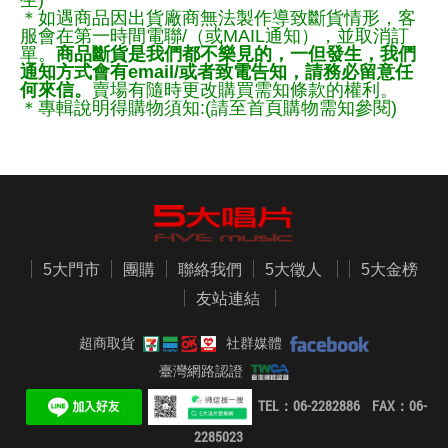
生)
＊如遇商品因出貨廠商無法製作導致斷貨情形，客
服會在第一時間電聯/（或MAIL通知），並取消訂
單。
商品斷貨是我們都不樂見的，一但發生，我們
通知方式會有email/或者致電告知，請務必留意任
何來信。
賣場有隨時更改購買需知條款的權利。
＊專輯說明得購物須知:(請至首頁購物需知參閱)
5大門市
團購
聯絡我們
5大徵人
5大金榜
友站連結
超商取貨
社群媒體
臺灣網路認證
TEL：06-2282886 FAX：06-
2285023