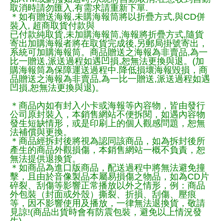
取消時請勿匯入,有需求請重新下單.
＊如有贈送海報,未購海報筒將以折疊方式,與CD併
裝入, 超商取貨付款與
已付款純取貨,未加購海報筒,海報將折疊方式,隨貨
寄出加購海報者將在取貨完成後,另郵局掛號寄出，
系統可加購海報筒。商品贈送之海報為非賣品,為一
比一贈送,派送過程如遇凹損,恕無法更換與退。(加
購海報筒為保障運送過程中.降低損壞海報毀損，商
品贈送之海報為非賣品,為一比一贈送,派送過程如遇
凹損,恕無法更換與退)。
＊商品內如有封入小卡或海報等內容物，皆由發行
公司原封裝入，本銷售網站不便拆閱，如遇內容物
發生短缺情形，或是印刷上的個人觀感問題，恕無
法補償與更換。
＊商品經拆封後將視為認同該商品，如為拆封後所
產生的商品外觀損傷，本銷售網站一概不負責，恕
無法提供退換貨。
＊如商品為進口版商品，配送過程中將無法避免撞
擊，且由於音像製品本屬易損傷之物品，如為CD片
碎裂、刮傷等影響正常播放以外之情形，例：商品
外包裝（封面或外殼）撕裂、折損、刮傷、壓痕
等，因不影響使用及播放，一律無法退換貨，敬請
見諒!(商品出貨時會有防震包裝，避免以上情況發