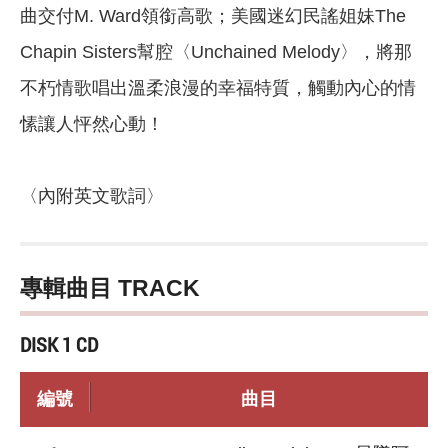
曲交付M. Ward領銜高歌；美國迷幻民謠姐妹The
Chapin Sisters幫腔〈Unchained Melody〉，將那
不朽情歌唱出溫柔浪漫的幸福特質，觸動內心的情
愫讓人怦然心動！
〈內附英文歌詞〉
專輯曲目 TRACK
DISK 1 CD
編號
曲目