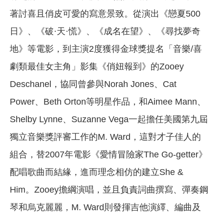
著討喜且俏皮可愛的寫意景致。從演出《戀夏500
日》、《破·天·慌》、《成名在望》、《尋找夢奇
地》等電影，到主演2度獲得金球獎提名「音樂/喜
劇類最佳女主角」影集《俏妞報到》的Zooey
Deschanel，協同曾參與Norah Jones、Cat
Power、Beth Orton等明星作品，和Aimee Mann、
Shelby Lynne、Suzanne Vega一起擔任美國第九屆
獨立音樂獎評審工作的M. Ward，這對才子佳人的
組合，替2007年電影《愛情冒險家The Go-getter》
配唱歌曲而結緣，進而理念相仿的建立She &
Him。Zooey擔綱演唱，並且負責詞曲撰寫、彈奏鋼
琴和烏克麗麗，M. Ward則發揮吉他演繹、編曲及