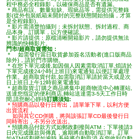
程中務必全程錄影，以確保商品是否有遺漏。
＊商品有誤、數量短缺、瑕疵品等，需提供完整錄
影(從外包裝紙箱未開封的完整狀態開始拍攝，才算
是全程錄影)。
＊影片需清楚拍攝到：未拆封狀態、拆封過程、商
品本身、訂購單，以方便確認。
＊影片請提供：原檔清晰開箱影片，請勿提供無法
辨識的快轉影片。
門市/超商取貨需知：
＊ 如需發行當日取貨參加簽名活動者(進口版商品
除外)，請於門市購物。
＊在您下單完成後,如因個人因素需取消訂單,煩請於
下單完成後24小時(上班日)來電通知,以便訂單處理
作業。超商取貨付款,如需取消訂單請於當天或是次
日上班日上午12時前來電通知
＊超商取貨:訂購之商品將集中超商物流中心轉運站,
送達您指定的便利商店,轉站送達需3-5天工作日時
間,請您耐心靜待
訂購須知:
＊預購商品以發行日寄出，請單筆下單，以利方便
出貨流程，
如與其它CD併購，將與該張訂單CD最後發行日
同時寄出，不另分次送出。
＊預購商品付款方式如郵政劃撥與ATM：下單後請3
日內完成匯款與傳真，逾期將自動取消訂單。訂單
如ATM或劃撥如逾時,系統將自動取消,在您收到自動