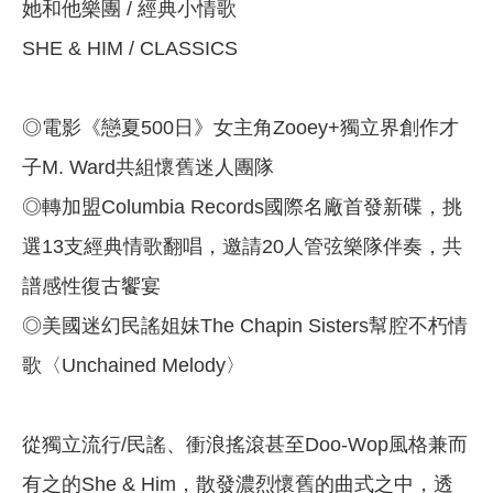
她和他樂團 / 經典小情歌
SHE & HIM / CLASSICS
◎電影《戀夏500日》女主角Zooey+獨立界創作才
子M. Ward共組懷舊迷人團隊
◎轉加盟Columbia Records國際名廠首發新碟，挑
選13支經典情歌翻唱，邀請20人管弦樂隊伴奏，共
譜感性復古饗宴
◎美國迷幻民謠姐妹The Chapin Sisters幫腔不朽情
歌〈Unchained Melody〉
從獨立流行/民謠、衝浪搖滾甚至Doo-Wop風格兼而
有之的She & Him，散發濃烈懷舊的曲式之中，透