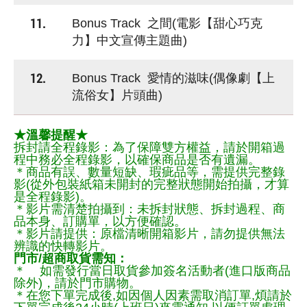
11.
Bonus Track 之間(電影【甜心巧克
力】中文宣傳主題曲)
12.
Bonus Track 愛情的滋味(偶像劇【上
流俗女】片頭曲)
★溫馨提醒★
拆封請全程錄影：為了保障雙方權益，請於開箱過
程中務必全程錄影，以確保商品是否有遺漏。
＊商品有誤、數量短缺、瑕疵品等，需提供完整錄
影(從外包裝紙箱未開封的完整狀態開始拍攝，才算
是全程錄影)。
＊影片需清楚拍攝到：未拆封狀態、拆封過程、商
品本身、訂購單，以方便確認。
＊影片請提供：原檔清晰開箱影片，請勿提供無法
辨識的快轉影片。
門市/超商取貨需知：
＊ 如需發行當日取貨參加簽名活動者(進口版商品
除外)，請於門市購物。
＊在您下單完成後,如因個人因素需取消訂單,煩請於