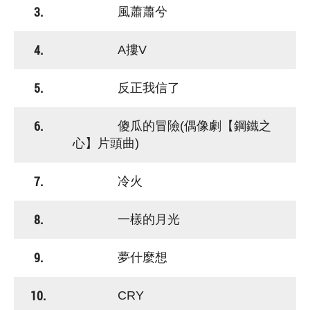
3.
風蕭蕭兮
4.
A摟V
5.
反正我信了
6.
傻瓜的冒險(偶像劇【鋼鐵之
心】片頭曲)
7.
冷火
8.
一樣的月光
9.
夢什麼想
10.
CRY