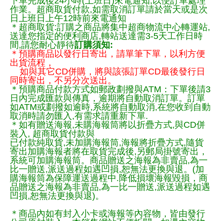
下單完成後24小時(上班日)來電通知,以便訂單處理
作業。超商取貨付款,如需取消訂單請於當天或是次
日上班日上午12時前來電通知
＊超商取貨:訂購之商品將集中超商物流中心轉運站,
送達您指定的便利商店,轉站送達需3-5天工作日時
間,請您耐心靜待
訂購須知:
＊預購商品以發行日寄出，請單筆下單，以利方便
出貨流程，
如與其它CD併購，將與該張訂單CD最後發行日
同時寄出，不另分次送出。
＊預購商品付款方式如郵政劃撥與ATM：下單後請3
日內完成匯款與傳真，逾期將自動取消訂單。訂單
如ATM或劃撥如逾時,系統將自動取消,在您收到自動
取消時請勿匯入,有需求請重新下單.
＊如有贈送海報,未購海報筒將以折疊方式,與CD併
裝入, 超商取貨付款與
已付款純取貨,未加購海報筒,海報將折疊方式,隨貨
寄出加購海報者將在取貨完成後,另郵局掛號寄出，
系統可加購海報筒。商品贈送之海報為非賣品,為一
比一贈送,派送過程如遇凹損,恕無法更換與退。(加
購海報筒為保障運送過程中.降低損壞海報毀損，商
品贈送之海報為非賣品,為一比一贈送,派送過程如遇
凹損,恕無法更換與退)。
＊商品內如有封入小卡或海報等內容物，皆由發行