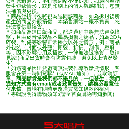
公司原封裝入，本銷售網站不便拆閱，如遇內容物
發生短缺情形，或是印刷上的個人觀感問題，恕無
法補償與更換。
＊商品經拆封後將視為認同該商品，如為拆封後所
產生的商品外觀損傷，本銷售網站一概不負責，恕
無法提供退換貨。
＊如商品為進口版商品，配送過程中將無法避免撞
擊，且由於音像製品本屬易損傷之物品，如為CD片
碎裂、刮傷等影響正常播放以外之情形，例：商品
外包裝（封面或外殼）撕裂、折損、刮傷、壓痕
等，因不影響使用及播放，一律無法退換貨，敬請
見諒!(商品出貨時會有防震包裝，避免以上情況發
生)
＊如遇商品因出貨廠商無法製作導致斷貨情形，客
服會在第一時間電聯/（或MAIL通知），並取消訂
單。
商品斷貨是我們都不樂見的，一但發生，我們
通知方式會有email/或者致電告知，請務必留意任
何來信。
賣場有隨時更改購買需知條款的權利。
＊專輯說明得購物須知:(請至首頁購物需知參閱)