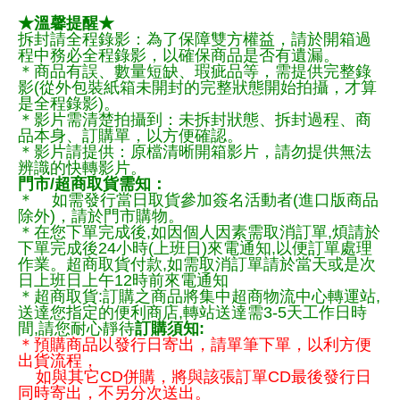
★溫馨提醒★
拆封請全程錄影：為了保障雙方權益，請於開箱過
程中務必全程錄影，以確保商品是否有遺漏。
＊商品有誤、數量短缺、瑕疵品等，需提供完整錄
影(從外包裝紙箱未開封的完整狀態開始拍攝，才算
是全程錄影)。
＊影片需清楚拍攝到：未拆封狀態、拆封過程、商
品本身、訂購單，以方便確認。
＊影片請提供：原檔清晰開箱影片，請勿提供無法
辨識的快轉影片。
門市/超商取貨需知：
＊ 如需發行當日取貨參加簽名活動者(進口版商品
除外)，請於門市購物。
＊在您下單完成後,如因個人因素需取消訂單,煩請於
下單完成後24小時(上班日)來電通知,以便訂單處理
作業。超商取貨付款,如需取消訂單請於當天或是次
日上班日上午12時前來電通知
＊超商取貨:訂購之商品將集中超商物流中心轉運站,
送達您指定的便利商店,轉站送達需3-5天工作日時
間,請您耐心靜待
訂購須知:
＊預購商品以發行日寄出，請單筆下單，以利方便
出貨流程，
如與其它CD併購，將與該張訂單CD最後發行日
同時寄出，不另分次送出。