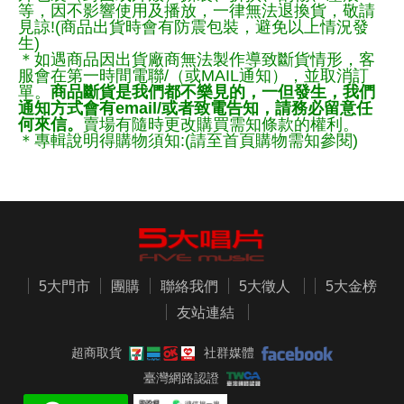
等，因不影響使用及播放，一律無法退換貨，敬請
見諒!(商品出貨時會有防震包裝，避免以上情況發
生)
＊如遇商品因出貨廠商無法製作導致斷貨情形，客
服會在第一時間電聯/（或MAIL通知），並取消訂
單。
商品斷貨是我們都不樂見的，一但發生，我們
通知方式會有email/或者致電告知，請務必留意任
何來信。
賣場有隨時更改購買需知條款的權利。
＊專輯說明得購物須知:(請至首頁購物需知參閱)
5大門市
團購
聯絡我們
5大徵人
5大金榜
友站連結
超商取貨
社群媒體
臺灣網路認證