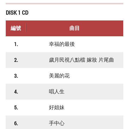
DISK 1 CD
編號
曲目
1.
幸福的最後
2.
歲月民視八點檔 嫁妝 片尾曲
3.
美麗的花
4.
唱人生
5.
好姐妹
6.
手中心