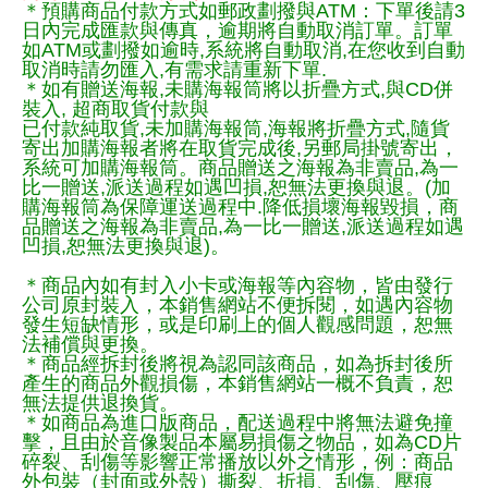
＊預購商品付款方式如郵政劃撥與ATM：下單後請3
日內完成匯款與傳真，逾期將自動取消訂單。訂單
如ATM或劃撥如逾時,系統將自動取消,在您收到自動
取消時請勿匯入,有需求請重新下單.
＊如有贈送海報,未購海報筒將以折疊方式,與CD併
裝入, 超商取貨付款與
已付款純取貨,未加購海報筒,海報將折疊方式,隨貨
寄出加購海報者將在取貨完成後,另郵局掛號寄出，
系統可加購海報筒。商品贈送之海報為非賣品,為一
比一贈送,派送過程如遇凹損,恕無法更換與退。(加
購海報筒為保障運送過程中.降低損壞海報毀損，商
品贈送之海報為非賣品,為一比一贈送,派送過程如遇
凹損,恕無法更換與退)。
＊商品內如有封入小卡或海報等內容物，皆由發行
公司原封裝入，本銷售網站不便拆閱，如遇內容物
發生短缺情形，或是印刷上的個人觀感問題，恕無
法補償與更換。
＊商品經拆封後將視為認同該商品，如為拆封後所
產生的商品外觀損傷，本銷售網站一概不負責，恕
無法提供退換貨。
＊如商品為進口版商品，配送過程中將無法避免撞
擊，且由於音像製品本屬易損傷之物品，如為CD片
碎裂、刮傷等影響正常播放以外之情形，例：商品
外包裝（封面或外殼）撕裂、折損、刮傷、壓痕