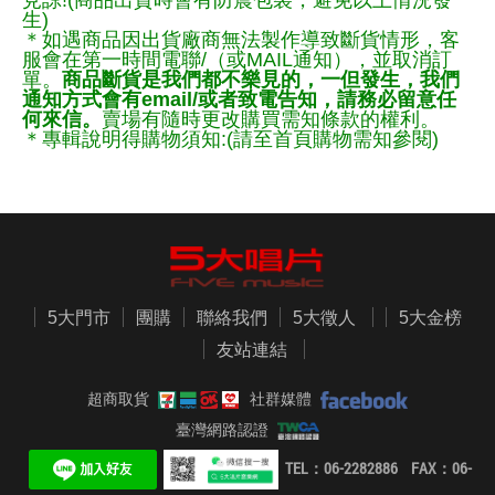
見諒!(商品出貨時會有防震包裝，避免以上情況發
生)
＊如遇商品因出貨廠商無法製作導致斷貨情形，客
服會在第一時間電聯/（或MAIL通知），並取消訂
單。
商品斷貨是我們都不樂見的，一但發生，我們
通知方式會有email/或者致電告知，請務必留意任
何來信。
賣場有隨時更改購買需知條款的權利。
＊專輯說明得購物須知:(請至首頁購物需知參閱)
5大門市
團購
聯絡我們
5大徵人
5大金榜
友站連結
超商取貨
社群媒體
臺灣網路認證
TEL：06-2282886 FAX：06-