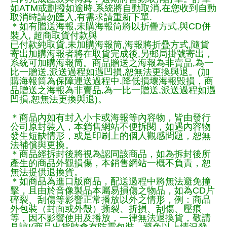
如ATM或劃撥如逾時,系統將自動取消,在您收到自動
取消時請勿匯入,有需求請重新下單.
＊如有贈送海報,未購海報筒將以折疊方式,與CD併
裝入, 超商取貨付款與
已付款純取貨,未加購海報筒,海報將折疊方式,隨貨
寄出加購海報者將在取貨完成後,另郵局掛號寄出，
系統可加購海報筒。商品贈送之海報為非賣品,為一
比一贈送,派送過程如遇凹損,恕無法更換與退。(加
購海報筒為保障運送過程中.降低損壞海報毀損，商
品贈送之海報為非賣品,為一比一贈送,派送過程如遇
凹損,恕無法更換與退)。
＊商品內如有封入小卡或海報等內容物，皆由發行
公司原封裝入，本銷售網站不便拆閱，如遇內容物
發生短缺情形，或是印刷上的個人觀感問題，恕無
法補償與更換。
＊商品經拆封後將視為認同該商品，如為拆封後所
產生的商品外觀損傷，本銷售網站一概不負責，恕
無法提供退換貨。
＊如商品為進口版商品，配送過程中將無法避免撞
擊，且由於音像製品本屬易損傷之物品，如為CD片
碎裂、刮傷等影響正常播放以外之情形，例：商品
外包裝（封面或外殼）撕裂、折損、刮傷、壓痕
等，因不影響使用及播放，一律無法退換貨，敬請