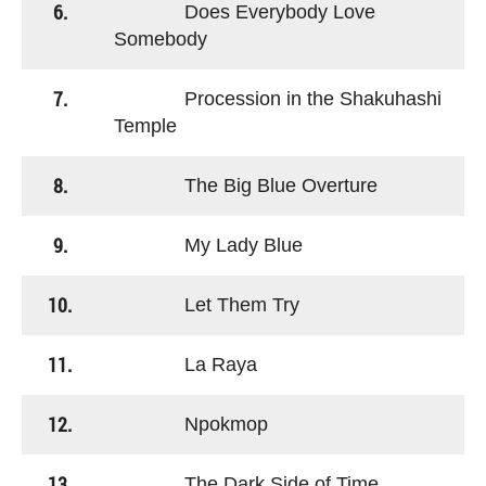
6.
Does Everybody Love
Somebody
7.
Procession in the Shakuhashi
Temple
8.
The Big Blue Overture
9.
My Lady Blue
10.
Let Them Try
11.
La Raya
12.
Npokmop
13.
The Dark Side of Time