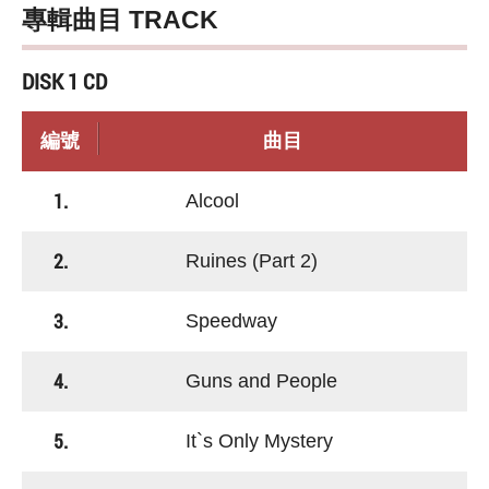
專輯曲目 TRACK
DISK 1 CD
編號
曲目
1.
Alcool
2.
Ruines (Part 2)
3.
Speedway
4.
Guns and People
5.
It`s Only Mystery