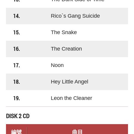
14.
Rico`s Gang Suicide
15.
The Snake
16.
The Creation
17.
Noon
18.
Hey Little Angel
19.
Leon the Cleaner
DISK 2 CD
編號
曲目