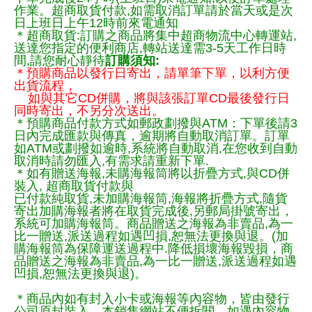
作業。超商取貨付款,如需取消訂單請於當天或是次
日上班日上午12時前來電通知
＊超商取貨:訂購之商品將集中超商物流中心轉運站,
送達您指定的便利商店,轉站送達需3-5天工作日時
間,請您耐心靜待
訂購須知:
＊預購商品以發行日寄出，請單筆下單，以利方便
出貨流程，
如與其它CD併購，將與該張訂單CD最後發行日
同時寄出，不另分次送出。
＊預購商品付款方式如郵政劃撥與ATM：下單後請3
日內完成匯款與傳真，逾期將自動取消訂單。訂單
如ATM或劃撥如逾時,系統將自動取消,在您收到自動
取消時請勿匯入,有需求請重新下單.
＊如有贈送海報,未購海報筒將以折疊方式,與CD併
裝入, 超商取貨付款與
已付款純取貨,未加購海報筒,海報將折疊方式,隨貨
寄出加購海報者將在取貨完成後,另郵局掛號寄出，
系統可加購海報筒。商品贈送之海報為非賣品,為一
比一贈送,派送過程如遇凹損,恕無法更換與退。(加
購海報筒為保障運送過程中.降低損壞海報毀損，商
品贈送之海報為非賣品,為一比一贈送,派送過程如遇
凹損,恕無法更換與退)。
＊商品內如有封入小卡或海報等內容物，皆由發行
公司原封裝入，本銷售網站不便拆閱，如遇內容物