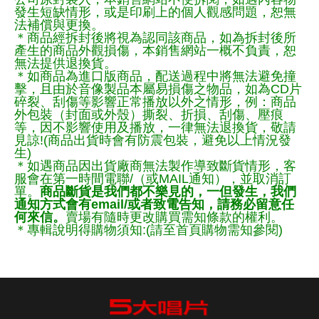
發生短缺情形，或是印刷上的個人觀感問題，恕無
法補償與更換。
＊商品經拆封後將視為認同該商品，如為拆封後所
產生的商品外觀損傷，本銷售網站一概不負責，恕
無法提供退換貨。
＊如商品為進口版商品，配送過程中將無法避免撞
擊，且由於音像製品本屬易損傷之物品，如為CD片
碎裂、刮傷等影響正常播放以外之情形，例：商品
外包裝（封面或外殼）撕裂、折損、刮傷、壓痕
等，因不影響使用及播放，一律無法退換貨，敬請
見諒!(商品出貨時會有防震包裝，避免以上情況發
生)
＊如遇商品因出貨廠商無法製作導致斷貨情形，客
服會在第一時間電聯/（或MAIL通知），並取消訂
單。
商品斷貨是我們都不樂見的，一但發生，我們
通知方式會有email/或者致電告知，請務必留意任
何來信。
賣場有隨時更改購買需知條款的權利。
＊專輯說明得購物須知:(請至首頁購物需知參閱)