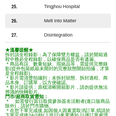
25.
Tingjhou Hospital
26.
Melt Into Matter
27.
Disintegration
★溫馨提醒★
拆封請全程錄影：為了保障雙方權益，請於開箱過
程中務必全程錄影，以確保商品是否有遺漏。
＊商品有誤、數量短缺、瑕疵品等，需提供完整錄
影(從外包裝紙箱未開封的完整狀態開始拍攝，才算
是全程錄影)。
＊影片需清楚拍攝到：未拆封狀態、拆封過程、商
品本身、訂購單，以方便確認。
＊影片請提供：原檔清晰開箱影片，請勿提供無法
辨識的快轉影片。
門市/超商取貨需知：
＊ 如需發行當日取貨參加簽名活動者(進口版商品
除外)，請於門市購物。
＊在您下單完成後,如因個人因素需取消訂單,煩請於
下單完成後24小時(上班日)來電通知,以便訂單處理