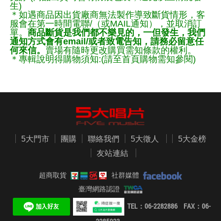
生)
＊如遇商品因出貨廠商無法製作導致斷貨情形，客
服會在第一時間電聯/（或MAIL通知），並取消訂
單。
商品斷貨是我們都不樂見的，一但發生，我們
通知方式會有email/或者致電告知，請務必留意任
何來信。
賣場有隨時更改購買需知條款的權利。
＊專輯說明得購物須知:(請至首頁購物需知參閱)
5大門市
團購
聯絡我們
5大徵人
5大金榜
友站連結
超商取貨
社群媒體
臺灣網路認證
TEL：06-2282886 FAX：06-