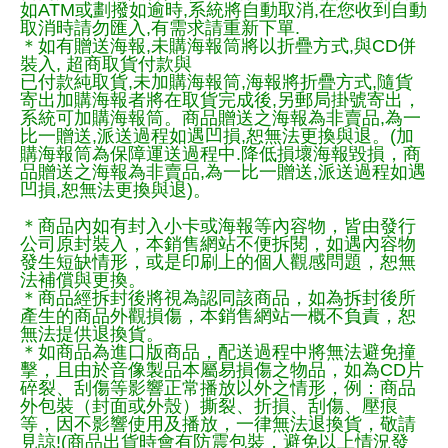
如ATM或劃撥如逾時,系統將自動取消,在您收到自動
取消時請勿匯入,有需求請重新下單.
＊如有贈送海報,未購海報筒將以折疊方式,與CD併
裝入, 超商取貨付款與
已付款純取貨,未加購海報筒,海報將折疊方式,隨貨
寄出加購海報者將在取貨完成後,另郵局掛號寄出，
系統可加購海報筒。商品贈送之海報為非賣品,為一
比一贈送,派送過程如遇凹損,恕無法更換與退。(加
購海報筒為保障運送過程中.降低損壞海報毀損，商
品贈送之海報為非賣品,為一比一贈送,派送過程如遇
凹損,恕無法更換與退)。
＊商品內如有封入小卡或海報等內容物，皆由發行
公司原封裝入，本銷售網站不便拆閱，如遇內容物
發生短缺情形，或是印刷上的個人觀感問題，恕無
法補償與更換。
＊商品經拆封後將視為認同該商品，如為拆封後所
產生的商品外觀損傷，本銷售網站一概不負責，恕
無法提供退換貨。
＊如商品為進口版商品，配送過程中將無法避免撞
擊，且由於音像製品本屬易損傷之物品，如為CD片
碎裂、刮傷等影響正常播放以外之情形，例：商品
外包裝（封面或外殼）撕裂、折損、刮傷、壓痕
等，因不影響使用及播放，一律無法退換貨，敬請
見諒!(商品出貨時會有防震包裝，避免以上情況發