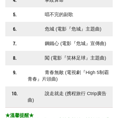
4.
掌紋算命
5.
唱不完的副歌
6.
危城 (電影『危城』主題曲)
7.
鋼鐵心 (電影『危城』宣傳曲)
8.
闖 (電影『笑林足球』主題曲)
9.
青春無敵 (電視劇『High 5制霸
青春』片頭曲)
10.
說走就走 (携程旅行 Ctrip廣告
曲)
★溫馨提醒★