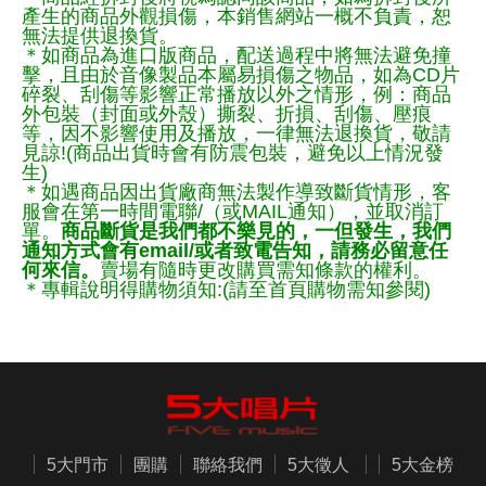
產生的商品外觀損傷，本銷售網站一概不負責，恕
無法提供退換貨。
＊如商品為進口版商品，配送過程中將無法避免撞
擊，且由於音像製品本屬易損傷之物品，如為CD片
碎裂、刮傷等影響正常播放以外之情形，例：商品
外包裝（封面或外殼）撕裂、折損、刮傷、壓痕
等，因不影響使用及播放，一律無法退換貨，敬請
見諒!(商品出貨時會有防震包裝，避免以上情況發
生)
＊如遇商品因出貨廠商無法製作導致斷貨情形，客
服會在第一時間電聯/（或MAIL通知），並取消訂
單。
商品斷貨是我們都不樂見的，一但發生，我們
通知方式會有email/或者致電告知，請務必留意任
何來信。
賣場有隨時更改購買需知條款的權利。
＊專輯說明得購物須知:(請至首頁購物需知參閱)
5大門市
團購
聯絡我們
5大徵人
5大金榜