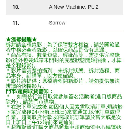
10.
A New Machine, Pt. 2
11.
Sorrow
★溫馨提醒★
拆封請全程錄影：為了保障雙方權益，請於開箱過
程中務必全程錄影，以確保商品是否有遺漏。
＊商品有誤、數量短缺、瑕疵品等，需提供完整錄
影(從外包裝紙箱未開封的完整狀態開始拍攝，才算
是全程錄影)。
＊影片需清楚拍攝到：未拆封狀態、拆封過程、商
品本身、訂購單，以方便確認。
＊影片請提供：原檔清晰開箱影片，請勿提供無法
辨識的快轉影片。
門市/超商取貨需知：
＊ 如需發行當日取貨參加簽名活動者(進口版商品
除外)，請於門市購物。
＊在您下單完成後,如因個人因素需取消訂單,煩請於
下單完成後24小時(上班日)來電通知,以便訂單處理
作業。超商取貨付款,如需取消訂單請於當天或是次
日上班日上午12時前來電通知
＊超商取貨:訂購之商品將集中超商物流中心轉運站,