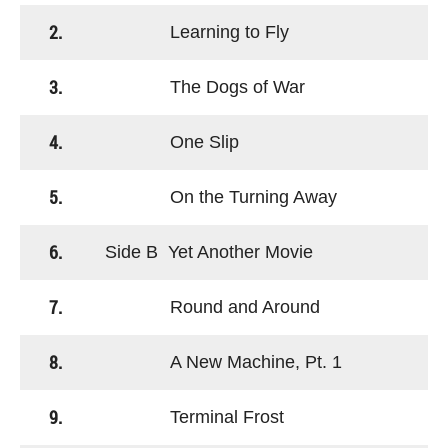
2.
Learning to Fly
3.
The Dogs of War
4.
One Slip
5.
On the Turning Away
6.
Side B Yet Another Movie
7.
Round and Around
8.
A New Machine, Pt. 1
9.
Terminal Frost