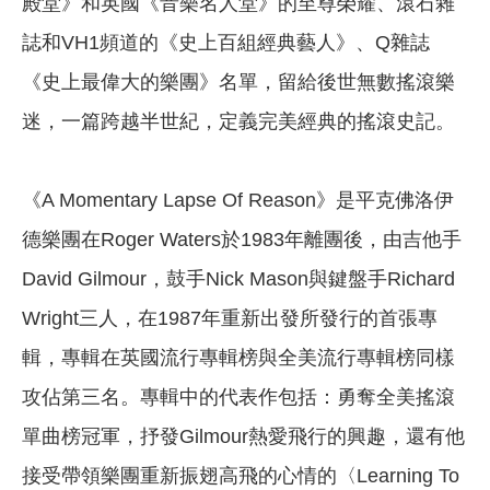
殿堂》和英國《音樂名人堂》的至尊榮耀、滾石雜
誌和VH1頻道的《史上百組經典藝人》、Q雜誌
《史上最偉大的樂團》名單，留給後世無數搖滾樂
迷，一篇跨越半世紀，定義完美經典的搖滾史記。
《A Momentary Lapse Of Reason》是平克佛洛伊
德樂團在Roger Waters於1983年離團後，由吉他手
David Gilmour，鼓手Nick Mason與鍵盤手Richard
Wright三人，在1987年重新出發所發行的首張專
輯，專輯在英國流行專輯榜與全美流行專輯榜同樣
攻佔第三名。專輯中的代表作包括：勇奪全美搖滾
單曲榜冠軍，抒發Gilmour熱愛飛行的興趣，還有他
接受帶領樂團重新振翅高飛的心情的〈Learning To