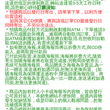
送達您指定的便利商店,轉站送達需3-5天工作日時
間,請您耐心靜待
訂購須知:
＊預購商品以發行日寄出，請單筆下單，以利方便
出貨流程，
如與其它CD併購，將與該張訂單CD最後發行日
同時寄出，不另分次送出。
＊預購商品付款方式如郵政劃撥與ATM：下單後請3
日內完成匯款與傳真，逾期將自動取消訂單。訂單
如ATM或劃撥如逾時,系統將自動取消,在您收到自動
取消時請勿匯入,有需求請重新下單.
＊如有贈送海報,未購海報筒將以折疊方式,與CD併
裝入, 超商取貨付款與
已付款純取貨,未加購海報筒,海報將折疊方式,隨貨
寄出加購海報者將在取貨完成後,另郵局掛號寄出，
系統可加購海報筒。商品贈送之海報為非賣品,為一
比一贈送,派送過程如遇凹損,恕無法更換與退。(加
購海報筒為保障運送過程中.降低損壞海報毀損，商
品贈送之海報為非賣品,為一比一贈送,派送過程如遇
凹損,恕無法更換與退)。
＊商品內如有封入小卡或海報等內容物，皆由發行
公司原封裝入，本銷售網站不便拆閱，如遇內容物
發生短缺情形，或是印刷上的個人觀感問題，恕無
法補償與更換。
＊商品經拆封後將視為認同該商品，如為拆封後所