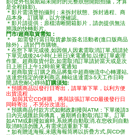
影(從外包裝紙箱未開封的完整狀態開始拍攝，才算
是全程錄影)。
＊影片需清楚拍攝到：未拆封狀態、拆封過程、商
品本身、訂購單，以方便確認。
＊影片請提供：原檔清晰開箱影片，請勿提供無法
辨識的快轉影片。
門市/超商取貨需知：
＊ 如需發行當日取貨參加簽名活動者(進口版商品
除外)，請於門市購物。
＊在您下單完成後,如因個人因素需取消訂單,煩請於
下單完成後24小時(上班日)來電通知,以便訂單處理
作業。超商取貨付款,如需取消訂單請於當天或是次
日上班日上午12時前來電通知
＊超商取貨:訂購之商品將集中超商物流中心轉運站,
送達您指定的便利商店,轉站送達需3-5天工作日時
間,請您耐心靜待
訂購須知:
＊預購商品以發行日寄出，請單筆下單，以利方便
出貨流程，
如與其它CD併購，將與該張訂單CD最後發行日
同時寄出，不另分次送出。
＊預購商品付款方式如郵政劃撥與ATM：下單後請3
日內完成匯款與傳真，逾期將自動取消訂單。訂單
如ATM或劃撥如逾時,系統將自動取消,在您收到自動
取消時請勿匯入,有需求請重新下單.
＊如有贈送海報,未購海報筒將以折疊方式,與CD併