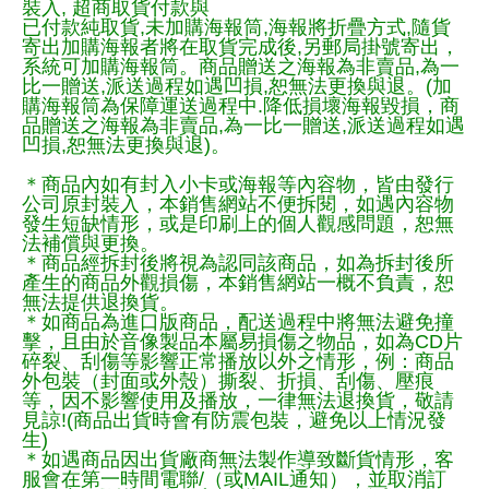
裝入, 超商取貨付款與
已付款純取貨,未加購海報筒,海報將折疊方式,隨貨
寄出加購海報者將在取貨完成後,另郵局掛號寄出，
系統可加購海報筒。商品贈送之海報為非賣品,為一
比一贈送,派送過程如遇凹損,恕無法更換與退。(加
購海報筒為保障運送過程中.降低損壞海報毀損，商
品贈送之海報為非賣品,為一比一贈送,派送過程如遇
凹損,恕無法更換與退)。
＊商品內如有封入小卡或海報等內容物，皆由發行
公司原封裝入，本銷售網站不便拆閱，如遇內容物
發生短缺情形，或是印刷上的個人觀感問題，恕無
法補償與更換。
＊商品經拆封後將視為認同該商品，如為拆封後所
產生的商品外觀損傷，本銷售網站一概不負責，恕
無法提供退換貨。
＊如商品為進口版商品，配送過程中將無法避免撞
擊，且由於音像製品本屬易損傷之物品，如為CD片
碎裂、刮傷等影響正常播放以外之情形，例：商品
外包裝（封面或外殼）撕裂、折損、刮傷、壓痕
等，因不影響使用及播放，一律無法退換貨，敬請
見諒!(商品出貨時會有防震包裝，避免以上情況發
生)
＊如遇商品因出貨廠商無法製作導致斷貨情形，客
服會在第一時間電聯/（或MAIL通知），並取消訂