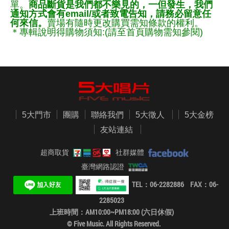
單。
商品斷貨是我們都不樂見的，一但發生，我們
通知方式會有email/或者致電告知，請務必留意任
何來信。
賣場有隨時更改購買需知條款的權利。
＊專輯說明得購物須知:(請至首頁購物需知參閱)
5大門市
團購
聯絡我們
5大徵人
5大金榜
友站連結
超商取貨
社群媒體
臺灣網路認證
TEL：06-2282886 FAX：06-
2285023
上班時間：AM10:00~PM18:00 (六日休假)
© Five Music. All Rights Reserved.