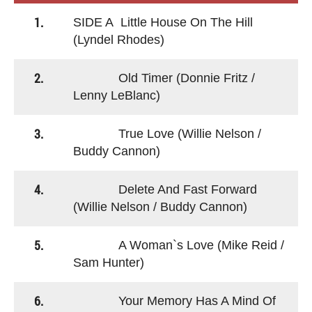
1.
SIDE A Little House On The Hill
(Lyndel Rhodes)
2.
Old Timer (Donnie Fritz /
Lenny LeBlanc)
3.
True Love (Willie Nelson /
Buddy Cannon)
4.
Delete And Fast Forward
(Willie Nelson / Buddy Cannon)
5.
A Woman`s Love (Mike Reid /
Sam Hunter)
6.
Your Memory Has A Mind Of