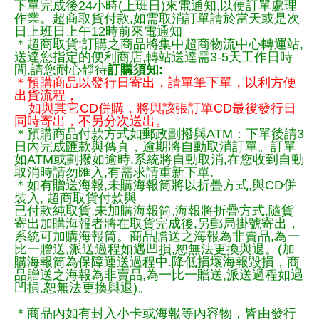
下單完成後24小時(上班日)來電通知,以便訂單處理
作業。超商取貨付款,如需取消訂單請於當天或是次
日上班日上午12時前來電通知
＊超商取貨:訂購之商品將集中超商物流中心轉運站,
送達您指定的便利商店,轉站送達需3-5天工作日時
間,請您耐心靜待
訂購須知:
＊預購商品以發行日寄出，請單筆下單，以利方便
出貨流程，
如與其它CD併購，將與該張訂單CD最後發行日
同時寄出，不另分次送出。
＊預購商品付款方式如郵政劃撥與ATM：下單後請3
日內完成匯款與傳真，逾期將自動取消訂單。訂單
如ATM或劃撥如逾時,系統將自動取消,在您收到自動
取消時請勿匯入,有需求請重新下單.
＊如有贈送海報,未購海報筒將以折疊方式,與CD併
裝入, 超商取貨付款與
已付款純取貨,未加購海報筒,海報將折疊方式,隨貨
寄出加購海報者將在取貨完成後,另郵局掛號寄出，
系統可加購海報筒。商品贈送之海報為非賣品,為一
比一贈送,派送過程如遇凹損,恕無法更換與退。(加
購海報筒為保障運送過程中.降低損壞海報毀損，商
品贈送之海報為非賣品,為一比一贈送,派送過程如遇
凹損,恕無法更換與退)。
＊商品內如有封入小卡或海報等內容物，皆由發行