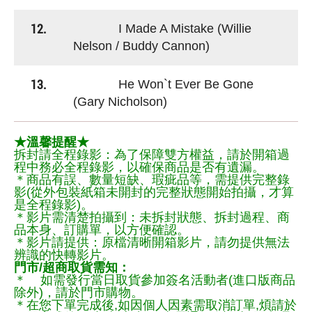
12.
I Made A Mistake (Willie
Nelson / Buddy Cannon)
13.
He Won`t Ever Be Gone
(Gary Nicholson)
★溫馨提醒★
拆封請全程錄影：為了保障雙方權益，請於開箱過
程中務必全程錄影，以確保商品是否有遺漏。
＊商品有誤、數量短缺、瑕疵品等，需提供完整錄
影(從外包裝紙箱未開封的完整狀態開始拍攝，才算
是全程錄影)。
＊影片需清楚拍攝到：未拆封狀態、拆封過程、商
品本身、訂購單，以方便確認。
＊影片請提供：原檔清晰開箱影片，請勿提供無法
辨識的快轉影片。
門市/超商取貨需知：
＊ 如需發行當日取貨參加簽名活動者(進口版商品
除外)，請於門市購物。
＊在您下單完成後,如因個人因素需取消訂單,煩請於