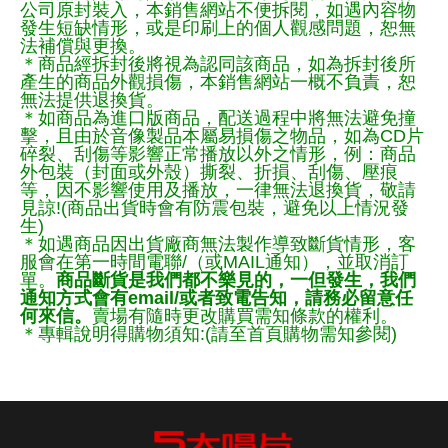
公司原封裝入，本銷售網站不便拆閱，如遇內容物
發生短缺情形，或是印刷上的個人觀感問題，恕無
法補償與更換。
＊商品經拆封後將視為認同該商品，如為拆封後所
產生的商品外觀損傷，本銷售網站一概不負責，恕
無法提供退換貨。
＊如商品為進口版商品，配送過程中將無法避免撞
擊，且由於音像製品本屬易損傷之物品，如為CD片
碎裂、刮傷等影響正常播放以外之情形，例：商品
外包裝（封面或外殼）撕裂、折損、刮傷、壓痕
等，因不影響使用及播放，一律無法退換貨，敬請
見諒!(商品出貨時會有防震包裝，避免以上情況發
生)
＊如遇商品因出貨廠商無法製作導致斷貨情形，客
服會在第一時間電聯/（或MAIL通知），並取消訂
單。
商品斷貨是我們都不樂見的，一但發生，我們
通知方式會有email/或者致電告知，請務必留意任
何來信。
賣場有隨時更改購買需知條款的權利。
＊專輯說明得購物須知:(請至首頁購物需知參閱)